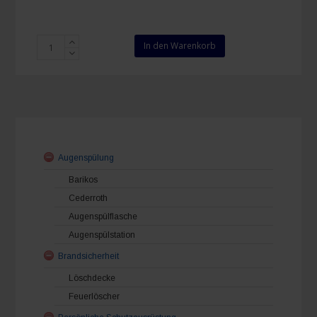
LB6-
In den Warenkorb
EF
Schaumfeuerlöscher
6
Liter
Lithium
Menge
Augenspülung
Barikos
Cederroth
Augenspülflasche
Augenspülstation
Brandsicherheit
Löschdecke
Feuerlöscher