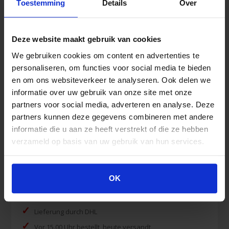
Toestemming
Details
Over
Dreiecktuch
Fixierpflaster
Netzschlauchverband
Deze website maakt gebruik van cookies
Rettungsdecke
We gebruiken cookies om content en advertenties te
Schnellverband
personaliseren, om functies voor social media te bieden
Vliesstofkompressen
en om ons websiteverkeer te analyseren. Ook delen we
Wundkompresse steril
informatie over uw gebruik van onze site met onze
Wundnahtstreifen
partners voor social media, adverteren en analyse. Deze
partners kunnen deze gegevens combineren met andere
informatie die u aan ze heeft verstrekt of die ze hebben
verzameld op basis van uw gebruik van hun services.
Vorteile
OK
✓
Kaufen auch Rechnung
✓
Lieferung durch DHL
✓
Vor 15.00 Uhr bestellt, heute versandt