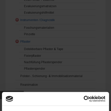
Evakuierungsmatratzen
Evakuierungshilfmittel
Instrumenten / Diagnostik
Foschungsmaterialien
Pinzette
Pflaster
Detektierbare Pflaster & Tape
Fixierpflaster
Nachfüllung Pflasterspender
Pflasterspender
Polster-, Schienung- & Immobilisationmaterial
Reanimation
Schutzausrüstungen
Exkl. MwSt.
Verbandmittel
Binden