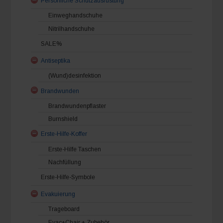
Persönliche Schutzausrüstung
Einweghandschuhe
Nitrilhandschuhe
SALE%
Antiseptika
(Wund)desinfektion
Brandwunden
Brandwundenpflaster
Burnshield
Erste-Hilfe-Koffer
Erste-Hilfe Taschen
Nachfüllung
Erste-Hilfe-Symbole
Evakuierung
Trageboard
Evac+Chair + Zubehör