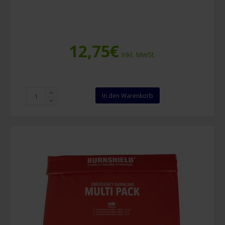
12,75
€
Inkl. MwSt.
Burnshield
In den Warenkorb
Minigel
Päckchen
3,5
ml
(10
Stück)
Menge