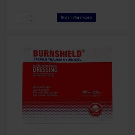
Burnshield
In den Warenkorb
Brandwundengel
Kompresse
10
x
10
cm
Menge