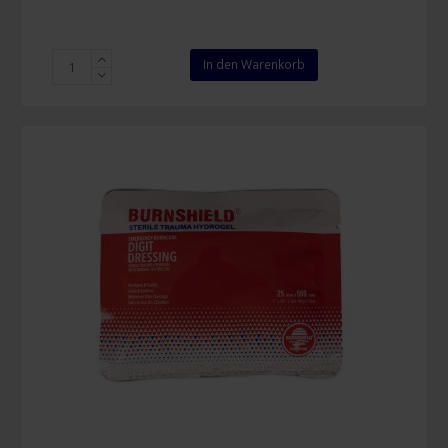
Burnshield-
In den Warenkorb
Responder-
Kit
Menge