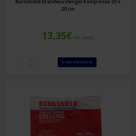
Burnshield Brandwundengel Kompresse 20 x
20 cm
13,35
€
Inkl. MwSt.
Burnshield
In den Warenkorb
Brandwundengel
Kompresse
20
x
20
cm
Menge