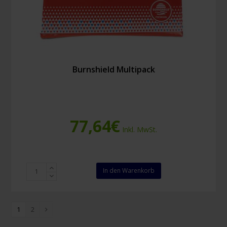
Burnshield Multipack
77,64
€
Inkl. MwSt.
Burnshield
In den Warenkorb
Multipack
Menge
1
2