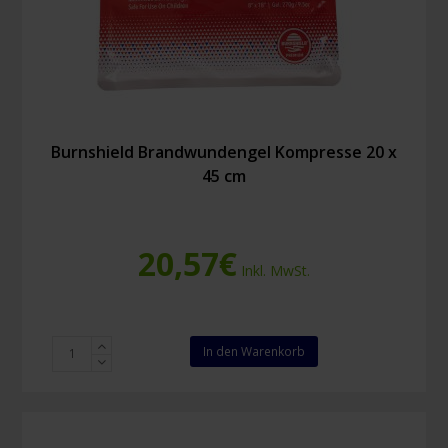
Burnshield Brandwundengel Kompresse 20 x
45 cm
20,57
€
Inkl. MwSt.
Burnshield
In den Warenkorb
Brandwundengel
Kompresse
20
x