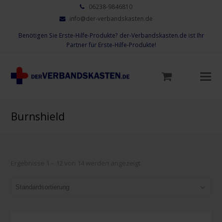
06238-9846810
info@der-verbandskasten.de
Benötigen Sie Erste-Hilfe-Produkte? der-Verbandskasten.de ist Ihr
Partner für Erste-Hilfe-Produkte!
Mo
M
öf
Burnshield
Ergebnisse 1 – 12 von 14 werden angezeigt