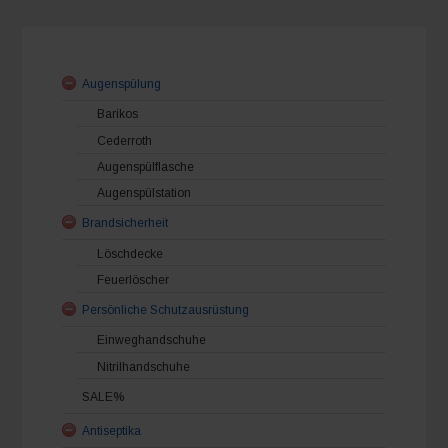
Augenspülung
Barikos
Cederroth
Augenspülflasche
Augenspülstation
Brandsicherheit
Löschdecke
Feuerlöscher
Persönliche Schutzausrüstung
Einweghandschuhe
Nitrilhandschuhe
SALE%
Antiseptika