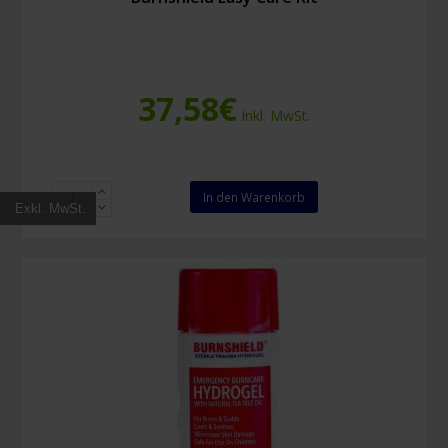
37,58
€
Inkl. MwSt.
Burnshield
In den Warenkorb
Exkl. MwSt.
Easy
Care
Kit
Menge