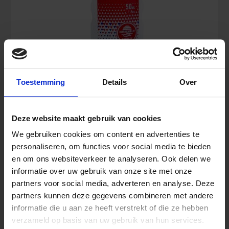
Burnshield Hydrogel 50 ml
Toestemming
Details
Over
Deze website maakt gebruik van cookies
6,58
€
Inkl. MwSt.
We gebruiken cookies om content en advertenties te
personaliseren, om functies voor social media te bieden
en om ons websiteverkeer te analyseren. Ook delen we
informatie over uw gebruik van onze site met onze
Burnshield
In den Warenkorb
Hydrogel
partners voor social media, adverteren en analyse. Deze
50
partners kunnen deze gegevens combineren met andere
ml
informatie die u aan ze heeft verstrekt of die ze hebben
Menge
verzameld op basis van uw gebruik van hun services.