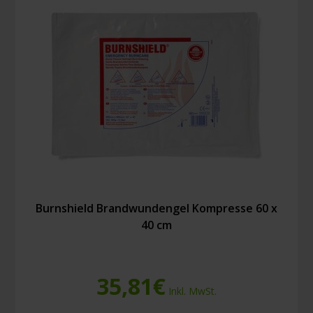
45
cm
Menge
Burnshield Brandwundengel Kompresse 60 x
40 cm
35,81
€
Inkl. MwSt.