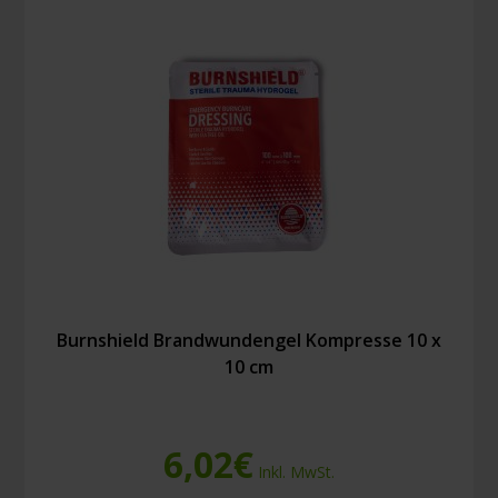
45
cm
Menge
Burnshield Brandwundengel Kompresse 10 x
10 cm
6,02
€
Inkl. MwSt.