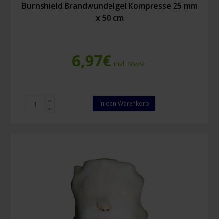
Burnshield Brandwundelgel Kompresse 25 mm
x 50 cm
6,97
€
Inkl. MwSt.
Burnshield
In den Warenkorb
Brandwundelgel
Kompresse
25
mm
x
50
cm
Menge