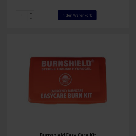
Burnshield
In den Warenkorb
Brandwundengel
Kompresse
60
x
40
cm
Menge
Burnshield Easy Care Kit