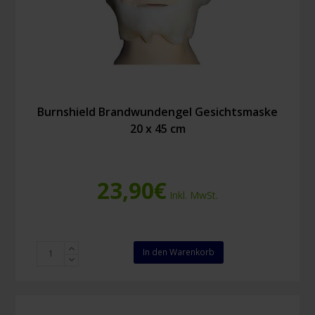
Burnshield Brandwundengel Gesichtsmaske
20 x 45 cm
23,90
€
Inkl. MwSt.
Burnshield
In den Warenkorb
Brandwundengel
Gesichtsmaske
20
x