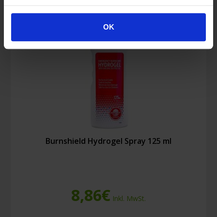
OK
Burnshield Hydrogel Spray 125 ml
8,86
€
Inkl. MwSt.