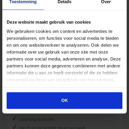
Toestemming
Details
Over
Dreiecktuch
Fixierpflaster
Netzschlauchverband
Deze website maakt gebruik van cookies
Rettungsdecke
We gebruiken cookies om content en advertenties te
Schnellverband
personaliseren, om functies voor social media te bieden
Vliesstofkompressen
en om ons websiteverkeer te analyseren. Ook delen we
Wundkompresse steril
informatie over uw gebruik van onze site met onze
Wundnahtstreifen
partners voor social media, adverteren en analyse. Deze
partners kunnen deze gegevens combineren met andere
informatie die u aan ze heeft verstrekt of die ze hebben
verzameld op basis van uw gebruik van hun services.
Vorteile
OK
✓
Kaufen auch Rechnung
✓
Lieferung durch DHL
✓
Vor 15.00 Uhr bestellt, heute versandt