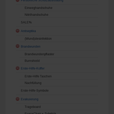
Persönliche Schutzausrüstung
Einweghandschuhe
Nitrilhandschuhe
SALE%
Antiseptika
(Wund)desinfektion
Brandwunden
Brandwundenpflaster
Burnshield
Erste-Hilfe-Koffer
Erste-Hilfe Taschen
Nachfüllung
Erste-Hilfe-Symbole
Evakuierung
Trageboard
Evac+Chair + Zubehör