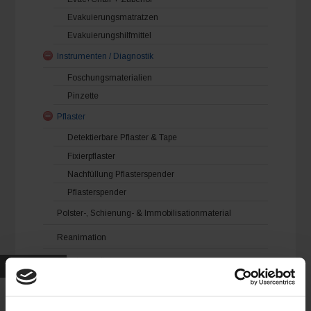
Evakuierungsmatratzen
Evakuierungshilfmittel
Instrumenten / Diagnostik
Foschungsmaterialien
Pinzette
Pflaster
Detektierbare Pflaster & Tape
Fixierpflaster
Nachfüllung Pflasterspender
Pflasterspender
Polster-, Schienung- & Immobilisationmaterial
Reanimation
Schutzausrüstungen
Exkl. MwSt.
Verbandmittel
Binden