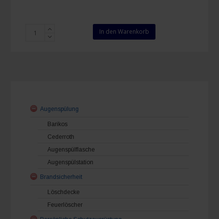
Quick
In den Warenkorb
Rettungsdecke
2,1
m
×
1,6
m
Menge
Augenspülung
Barikos
Cederroth
Augenspülflasche
Augenspülstation
Brandsicherheit
Löschdecke
Feuerlöscher