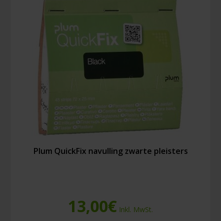
vingerpleisters
Menge
Plum QuickFix navulling zwarte pleisters
13,00
€
Inkl. MwSt.