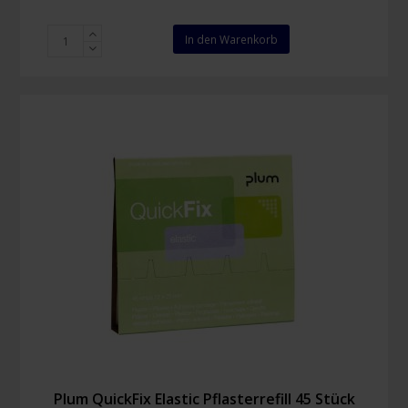
Plum
In den Warenkorb
QuickFix
Elastic
Long
Pflasterrefill
30
Stück
Menge
Plum QuickFix Elastic Pflasterrefill 45 Stück