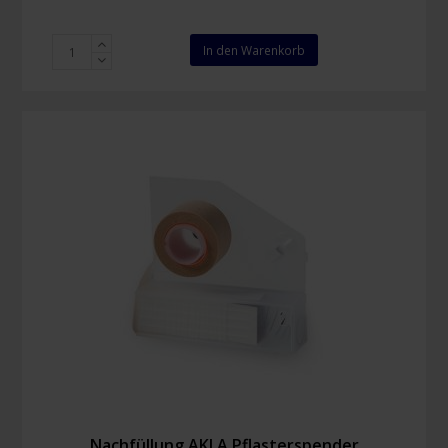
Cederroth
In den Warenkorb
4-
in-
1
Wunderverband
mini
Menge
Nachfüllung AKLA Pflasterspender