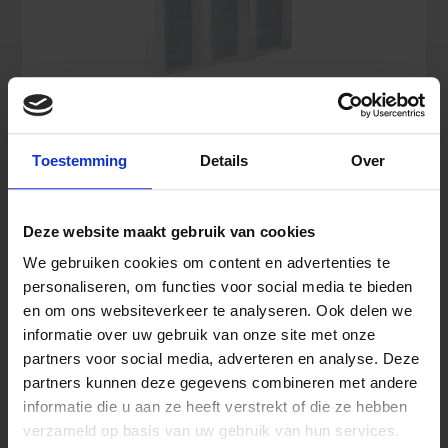
Plum QuickFix Detectable Long Pflasterrefill
Toestemming
Details
Over
(30 Stück)
Deze website maakt gebruik van cookies
16,44
€
Inkl. MwSt.
We gebruiken cookies om content en advertenties te
personaliseren, om functies voor social media te bieden
en om ons websiteverkeer te analyseren. Ook delen we
informatie over uw gebruik van onze site met onze
Plum
In den Warenkorb
QuickFix
partners voor social media, adverteren en analyse. Deze
Detectable
partners kunnen deze gegevens combineren met andere
Long
informatie die u aan ze heeft verstrekt of die ze hebben
Pflasterrefill
verzameld op basis van uw gebruik van hun services.
(30