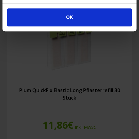
Stück)
Menge
OK
Plum QuickFix Elastic Long Pflasterrefill 30
Stück
11,86
€
Inkl. MwSt.