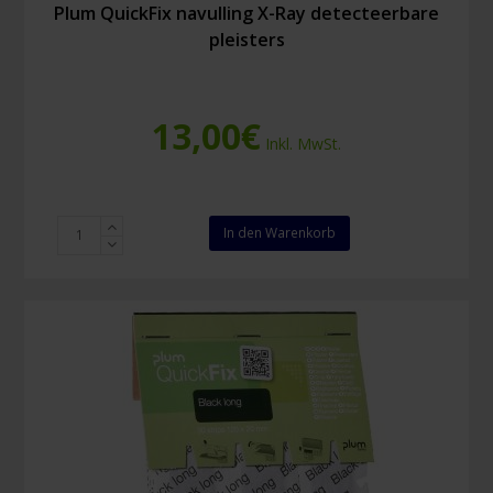
Plum QuickFix navulling X-Ray detecteerbare
pleisters
13,00
€
Inkl. MwSt.
Plum
In den Warenkorb
QuickFix
navulling
X-
Ray
detecteerbare
pleisters
Menge