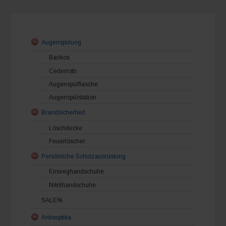
Stück
Menge
Augenspülung
Barikos
Cederroth
Augenspülflasche
Augenspülstation
Brandsicherheit
Löschdecke
Feuerlöscher
Persönliche Schutzausrüstung
Einweghandschuhe
Nitrilhandschuhe
SALE%
Antiseptika