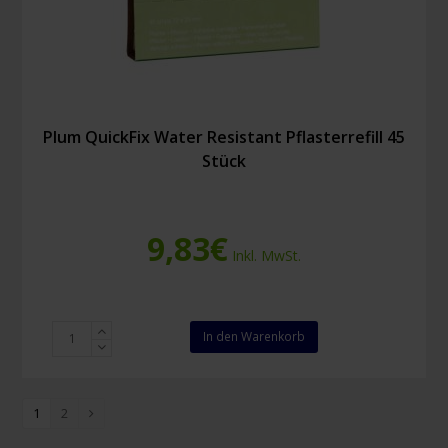
Plum QuickFix Water Resistant Pflasterrefill 45
Stück
9,83
€
Inkl. MwSt.
Plum
In den Warenkorb
QuickFix
Water
Resistant
1
2
Pflasterrefill
45