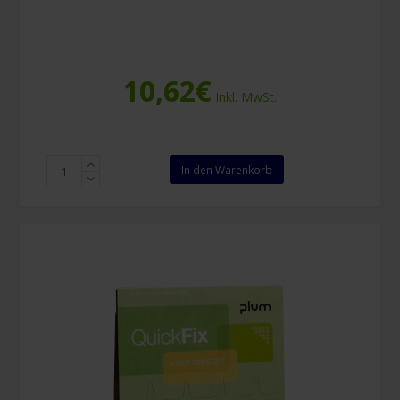
10,62
€
Inkl. MwSt.
Plum
In den Warenkorb
QuickFix
Elastic
Pflasterrefill
45
Stück
Menge