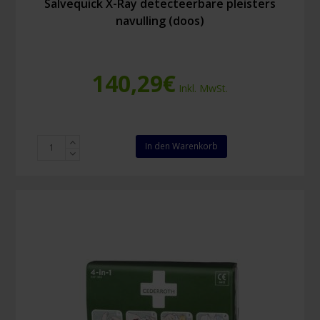
Salvequick X-Ray detecteerbare pleisters
navulling (doos)
140,29
€
Inkl. MwSt.
Salvequick
In den Warenkorb
X-
Ray
detecteerbare
pleisters
navulling
(doos)
Menge