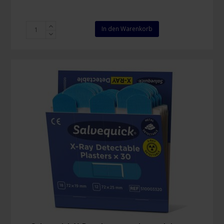
Plum
In den Warenkorb
QuickFix
navulling
zwarte
pleisters
Menge