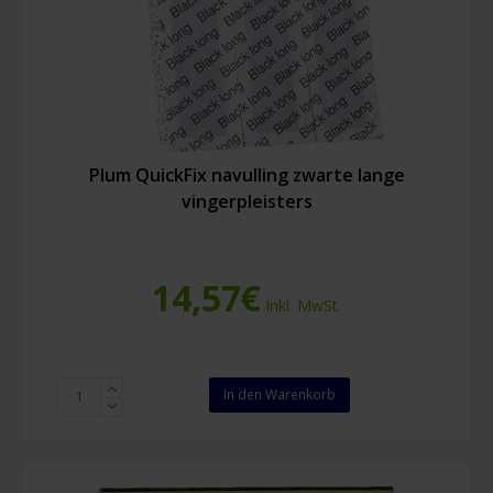
Plum QuickFix navulling zwarte lange
vingerpleisters
14,57
€
Inkl. MwSt.
Plum
In den Warenkorb
QuickFix
navulling
zwarte
lange