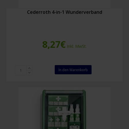
Cederroth 4-in-1 Wunderverband
8,27
€
Inkl. MwSt.
Cederroth
In den Warenkorb
4-
in-
1
Wunderverband
Menge