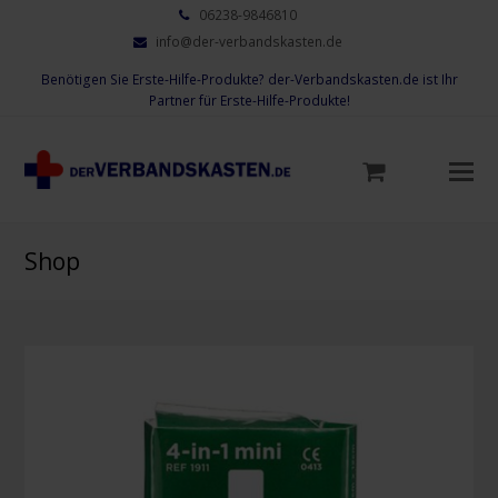
06238-9846810
info@der-verbandskasten.de
Benötigen Sie Erste-Hilfe-Produkte? der-Verbandskasten.de ist Ihr
Partner für Erste-Hilfe-Produkte!
Mo
M
öf
Shop