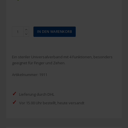
Cederroth
IN DEN WARENKORB
4-
in-
1
Wunderverband
Ein steriler Universalverband mit 4 Funktionen, besonders
mini
geeignet für Finger und Zehen.
Menge
Artikelnummer:
1911
✓
Lieferung durch DHL
✓
Vor 15.00 Uhr bestellt, heute versandt