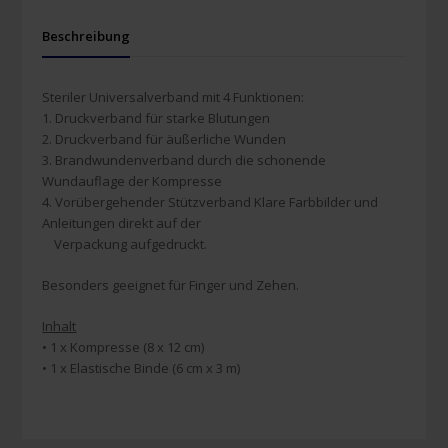
Beschreibung
Steriler Universalverband mit 4 Funktionen:
1. Druckverband für starke Blutungen
2. Druckverband für äußerliche Wunden
3. Brandwundenverband durch die schonende
Wundauflage der Kompresse
4. Vorübergehender Stützverband Klare Farbbilder und
Anleitungen direkt auf der
Verpackung aufgedruckt.
Besonders geeignet für Finger und Zehen.
Inhalt
• 1 x Kompresse (8 x 12 cm)
• 1 x Elastische Binde (6 cm x 3 m)