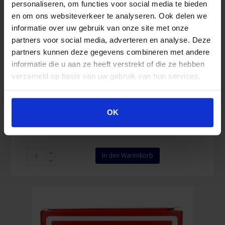
personaliseren, om functies voor social media te bieden
en om ons websiteverkeer te analyseren. Ook delen we
informatie over uw gebruik van onze site met onze
partners voor social media, adverteren en analyse. Deze
partners kunnen deze gegevens combineren met andere
Salvequick Pflasterspender
informatie die u aan ze heeft verstrekt of die ze hebben
verzameld op basis van uw gebruik van hun services.
23,87
€
OK
Inkl. MwSt.
Salvequick
In den Warenkorb
Pflasterspender
Menge