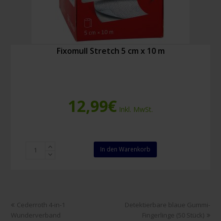
Fixomull Stretch 5 cm x 10 m
12,99
€
Inkl. MwSt.
Fixomull
In den Warenkorb
Stretch
5
cm
x
10
vorheriger
Nächster
Cederroth 4-in-1
Detektierbare blaue Gummi-
m
Beitrag:
Beitrag:
Wunderverband
Fingerlinge (50 Stück)
Menge