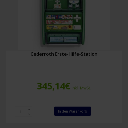
Cederroth Erste-Hilfe-Station
345,14
€
Inkl. MwSt.
Cederroth
In den Warenkorb
Erste-
Hilfe-
Station