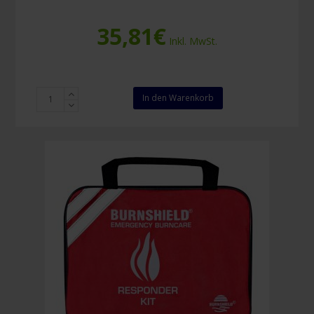
35,81
€
Inkl. MwSt.
Burnshield
In den Warenkorb
Brandwundengel
Kompresse
60
x
40
cm
Menge