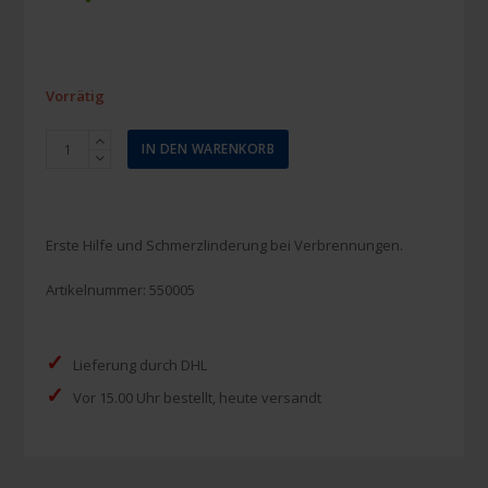
Vorrätig
Burnshield
IN DEN WARENKORB
Minigel
Päckchen
3,5
ml
Erste Hilfe und Schmerzlinderung bei Verbrennungen.
(10
Stück)
Artikelnummer:
550005
Menge
✓
Lieferung durch DHL
✓
Vor 15.00 Uhr bestellt, heute versandt