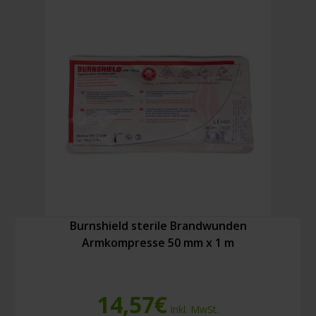
x
10
cm
Menge
Burnshield sterile Brandwunden
Armkompresse 50 mm x 1 m
14,57
€
Inkl. MwSt.