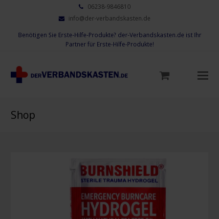
06238-9846810
info@der-verbandskasten.de
Benötigen Sie Erste-Hilfe-Produkte? der-Verbandskasten.de ist Ihr
Partner für Erste-Hilfe-Produkte!
Mo
M
öf
Shop