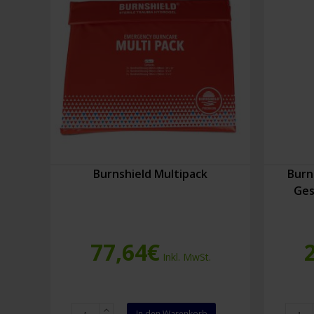
Burnshield Multipack
Burn
Ges
77,64
€
Inkl. MwSt.
Burnshield
Burnsh
In den Warenkorb