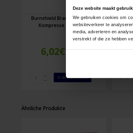
Deze website maakt gebruik
Burnshield Brandwundengel
Burn
We gebruiken cookies om cont
Kompresse 10 x 10 cm
K
websiteverkeer te analyseren
media, adverteren en analys
verstrekt of die ze hebben v
6,02
€
Inkl. MwSt.
Burnshield
Burnsh
In den Warenkorb
Brandwundengel
Brand
Kompresse
Kompr
10
20
x
x
10
45
Ähnliche Produkte
cm
cm
Menge
Menge