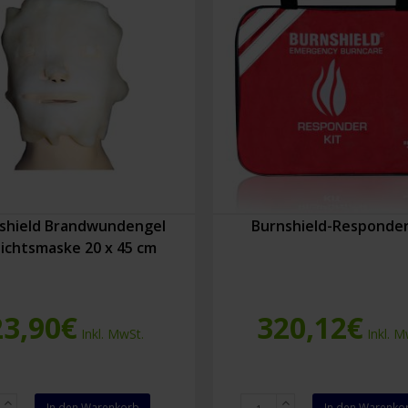
shield Brandwundengel
Burnshield-Responder
ichtsmaske 20 x 45 cm
23,90
€
320,12
€
Inkl. MwSt.
Inkl. M
ield
Burnshield-
In den Warenkorb
In den Warenko