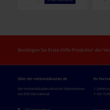
Multipack
Brand
Menge
Gesic
20
x
45
cm
Menge
Benötigen Sie Erste-Hilfe-Produkte? der-Ver
Über der-Verbandskasten.de
Ihr Partn
der-Verbandskasten.de ist ein Unternehmen
✓ Lieferun
von ESE International
✓ Vor 15.00
ESE International