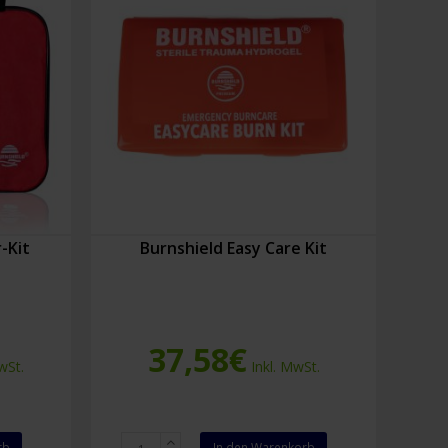
-Kit
Burnshield Easy Care Kit
37,58
€
wSt.
Inkl. MwSt.
Burnshield
rb
In den Warenkorb