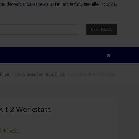
te? der-Verbandskasten.de ist Ihr Partner für Erste-Hilfe-Produkte!
Exkl. MwSt.
rtiment
»
Brandwunden
·
Burnshield
»
Burnshield-Kit 2 Werkstatt
Kit 2 Werkstatt
l. MwSt.