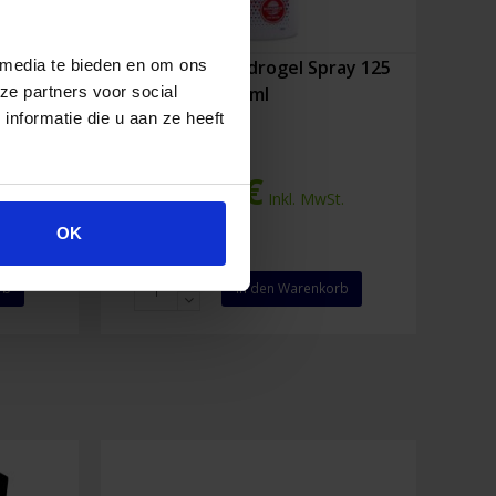
kchen
Burnshield Hydrogel Spray 125
 media te bieden en om ons
ml
ze partners voor social
nformatie die u aan ze heeft
8,86
€
St.
Inkl. MwSt.
OK
Burnshield
rb
In den Warenkorb
Hydrogel
Spray
125
ml
Menge