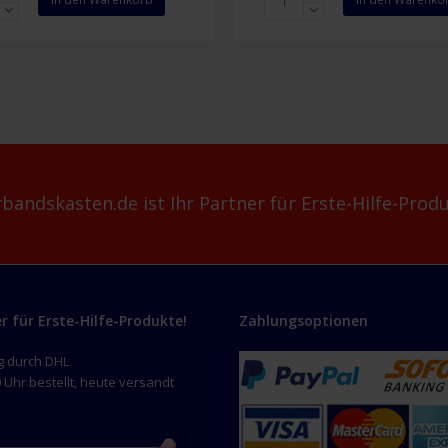
wundengel
Responder-
htsmaske
Kit
Menge
bandskasten.de ist Ihr Partner für Erste-Hilfe-Produ
er für Erste-Hilfe-Produkte!
Zahlungsoptionen
g durch DHL
 Uhr bestellt, heute versandt