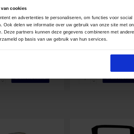
 van cookies
shield Brandwundengel
Burnshield Minigel Päc
ent en advertenties te personaliseren, om functies voor social
ompresse 20 x 45 cm
3,5 ml (10 Stück)
. Ook delen we informatie over uw gebruik van onze site met on
e. Deze partners kunnen deze gegevens combineren met andere i
erzameld op basis van uw gebruik van hun services.
20,57
€
12,75
€
Inkl. MwSt.
Inkl. Mw
ield
Burnshield
In den Warenkorb
In den Warenko
wundengel
Minigel
esse
Päckchen
3,5
ml
(10
Stück)
Menge