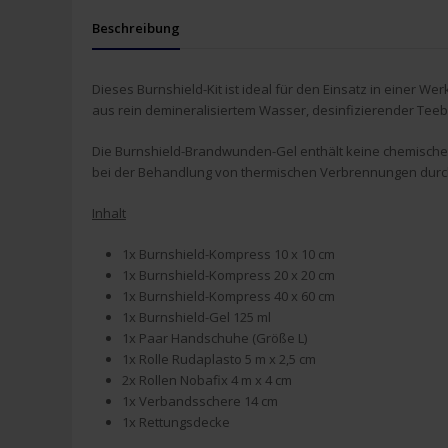
Beschreibung
Dieses Burnshield-Kit ist ideal für den Einsatz in einer We
aus rein demineralisiertem Wasser, desinfizierender Teeba
Die Burnshield-Brandwunden-Gel enthält keine chemischen
bei der Behandlung von thermischen Verbrennungen durch 
Inhalt
1x Burnshield-Kompress 10 x 10 cm
1x Burnshield-Kompress 20 x 20 cm
1x Burnshield-Kompress 40 x 60 cm
1x Burnshield-Gel 125 ml
1x Paar Handschuhe (Größe L)
1x Rolle Rudaplasto 5 m x 2,5 cm
2x Rollen Nobafix 4 m x 4 cm
1x Verbandsschere 14 cm
1x Rettungsdecke