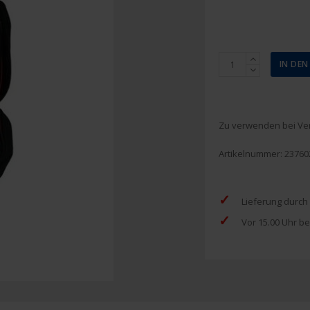
Burnshield-
IN DE
Kit
2
Werkstatt
Menge
Zu verwenden bei Ver
Artikelnummer:
23760
✓
Lieferung durch
✓
Vor 15.00 Uhr be