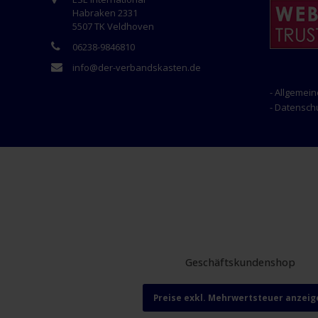
Habraken 2331
5507 TK Veldhoven
06238-9846810
info@der-verbandskasten.de
- Allgemei
- Datensc
Geschäftskundenshop
Preise exkl. Mehrwertsteuer anzeig