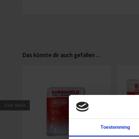
Das könnte dir auch gefallen …
Exkl. MwSt.
Toestemming