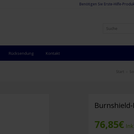
Benötigen Sie Erste-Hilfe-Produk
Rücksendung
Kontakt
Start
»
So
Burnshield-
76,85
€
Ink