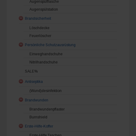
Augenspülflasche
Augenspülstation
Brandsicherheit
Löschdecke
Feuerlöscher
Persönliche Schutzausrüstung
Einweghandschuhe
Nitrilhandschuhe
SALE%
Antiseptika
(Wund)desinfektion
Brandwunden
Brandwundenpflaster
Burnshield
Erste-Hilfe-Koffer
Erste-Hilfe Taschen