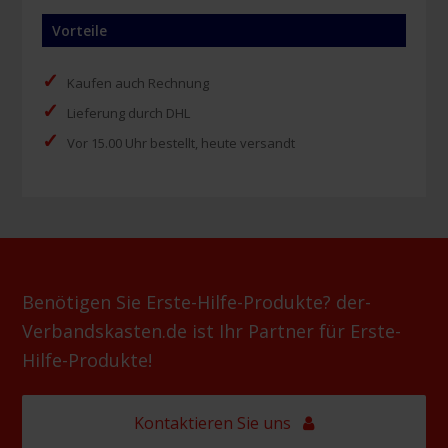
Vorteile
✓
Kaufen auch Rechnung
✓
Lieferung durch DHL
✓
Vor 15.00 Uhr bestellt, heute versandt
Benötigen Sie Erste-Hilfe-Produkte? der-
Verbandskasten.de ist Ihr Partner für Erste-
Hilfe-Produkte!
Kontaktieren Sie uns