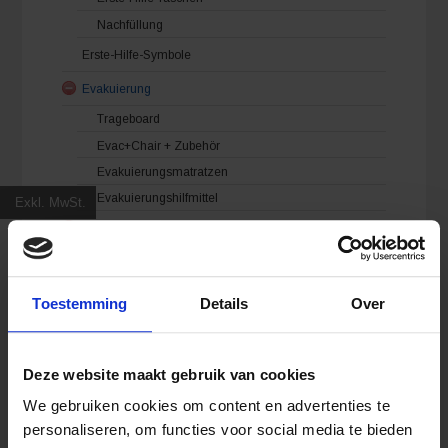
Nachfüllung
Erste-Hilfe-Symbole
Evakuierung
Trageboard
Evac+Chair + Zubehör
Evakuierungsmatratzen
Evakuierungshilfmittel
Exkl. MwSt.
Instrumenten / Diagnostik
Foschungsmaterialien
Pinzette
Toestemming
Details
Over
Pflaster
Detektierbare Pflaster & Tape
Fixierpflaster
Deze website maakt gebruik van cookies
Nachfüllung Pflasterspender
We gebruiken cookies om content en advertenties te
Pflasterspender
personaliseren, om functies voor social media te bieden