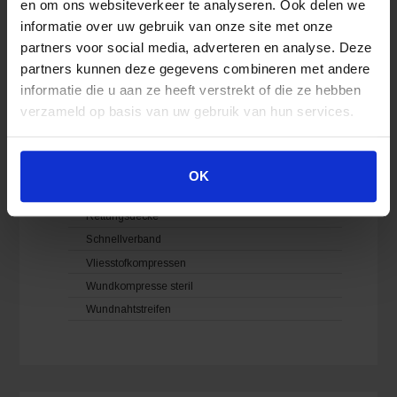
en om ons websiteverkeer te analyseren. Ook delen we
Polster-, Schienung- & Immobilisationmaterial
informatie over uw gebruik van onze site met onze
Reanimation
partners voor social media, adverteren en analyse. Deze
Schutzausrüstungen
partners kunnen deze gegevens combineren met andere
informatie die u aan ze heeft verstrekt of die ze hebben
Verbandmittel
verzameld op basis van uw gebruik van hun services.
Binden
Dreiecktuch
Fixierpflaster
OK
Netzschlauchverband
Rettungsdecke
Schnellverband
Vliesstofkompressen
Wundkompresse steril
Wundnahtstreifen