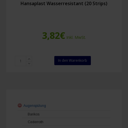
Hansaplast Wasserresistant (20 Strips)
3,82
€
Inkl. MwSt.
Hansaplast
In den Warenkorb
Wasserresistant
(20
Strips)
Menge
Augenspülung
Barikos
Cederroth