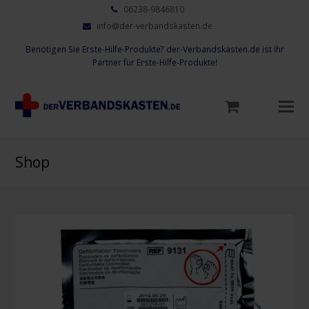
06238-9846810
info@der-verbandskasten.de
Benötigen Sie Erste-Hilfe-Produkte? der-Verbandskasten.de ist Ihr
Partner für Erste-Hilfe-Produkte!
Mo
M
öf
Shop