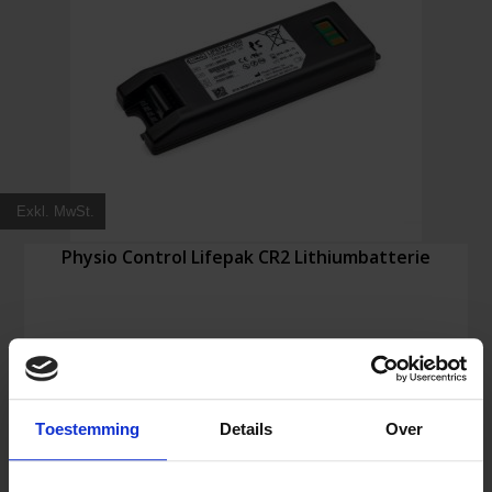
Exkl. MwSt.
Physio Control Lifepak CR2 Lithiumbatterie
430,70
€
Inkl. MwSt.
Toestemming
Details
Over
Physio
In den Warenkorb