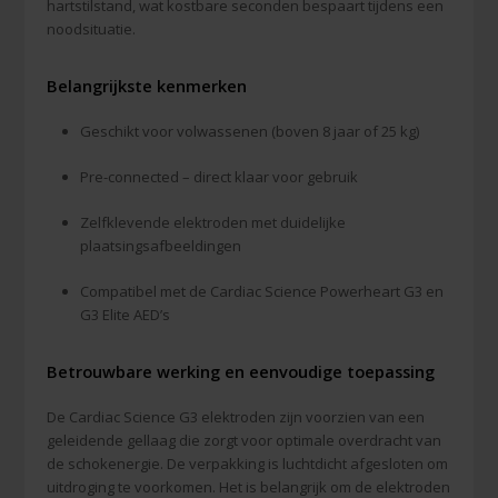
hartstilstand, wat kostbare seconden bespaart tijdens een
noodsituatie.
Belangrijkste kenmerken
Geschikt voor volwassenen (boven 8 jaar of 25 kg)
Pre-connected – direct klaar voor gebruik
Zelfklevende elektroden met duidelijke
plaatsingsafbeeldingen
Compatibel met de Cardiac Science Powerheart G3 en
G3 Elite AED’s
Betrouwbare werking en eenvoudige toepassing
De Cardiac Science G3 elektroden zijn voorzien van een
geleidende gellaag die zorgt voor optimale overdracht van
de schokenergie. De verpakking is luchtdicht afgesloten om
uitdroging te voorkomen. Het is belangrijk om de elektroden