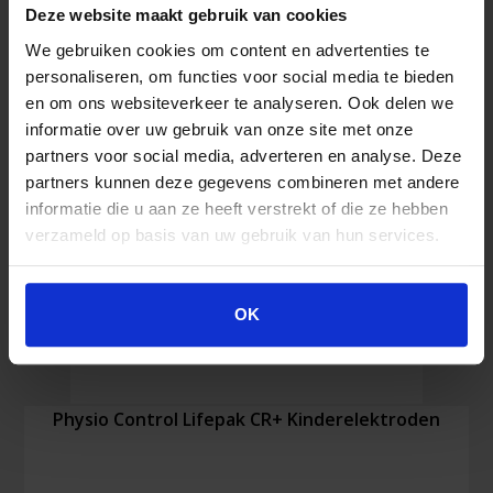
Control
Deze website maakt gebruik van cookies
Lifepak
CR2
We gebruiken cookies om content en advertenties te
Lithiumbatterie
personaliseren, om functies voor social media te bieden
Menge
en om ons websiteverkeer te analyseren. Ook delen we
informatie over uw gebruik van onze site met onze
partners voor social media, adverteren en analyse. Deze
partners kunnen deze gegevens combineren met andere
informatie die u aan ze heeft verstrekt of die ze hebben
verzameld op basis van uw gebruik van hun services.
OK
Physio Control Lifepak CR+ Kinderelektroden