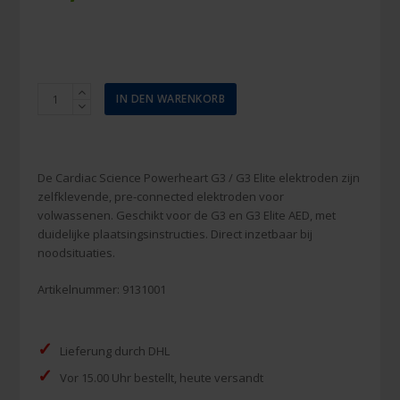
Cardiac
IN DEN WARENKORB
Science
elektroden
G3,
G3
De Cardiac Science Powerheart G3 / G3 Elite elektroden zijn
elite
zelfklevende, pre-connected elektroden voor
Menge
volwassenen. Geschikt voor de G3 en G3 Elite AED, met
duidelijke plaatsingsinstructies. Direct inzetbaar bij
noodsituaties.
Artikelnummer:
9131001
✓
Lieferung durch DHL
✓
Vor 15.00 Uhr bestellt, heute versandt