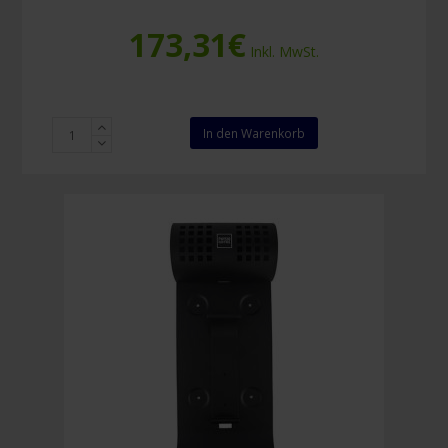
173,31
€
Inkl. MwSt.
Physio
In den Warenkorb
Control
Lifepak
CR+
Kinderelektroden
Menge