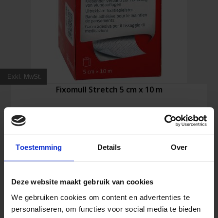
Exkl. MwSt.
Fixomull Stretch 5 cm x 10 m
12,99
€
Inkl. MwSt.
Toestemming
Details
Over
Deze website maakt gebruik van cookies
Fixomull
In den Warenkorb
Stretch
We gebruiken cookies om content en advertenties te
5
personaliseren, om functies voor social media te bieden
cm