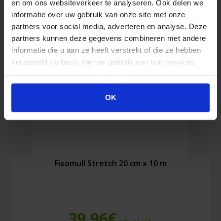
en om ons websiteverkeer te analyseren. Ook delen we
x
informatie over uw gebruik van onze site met onze
10
partners voor social media, adverteren en analyse. Deze
m
Menge
partners kunnen deze gegevens combineren met andere
informatie die u aan ze heeft verstrekt of die ze hebben
verzameld op basis van uw gebruik van hun services.
OK
Fixomull Stretch 20 cm x 10 m
39,96
€