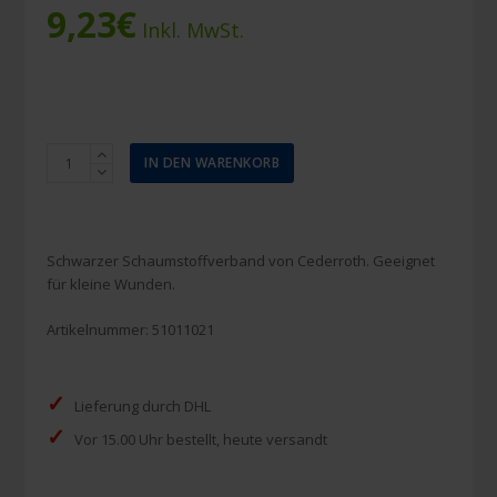
9,23
€
Inkl. MwSt.
Cederroth
IN DEN WARENKORB
weiche
Schaumstoffverband
schwarz
6
Schwarzer Schaumstoffverband von Cederroth. Geeignet
cm
für kleine Wunden.
x
4,5
Artikelnummer:
51011021
m
Menge
✓
Lieferung durch DHL
✓
Vor 15.00 Uhr bestellt, heute versandt