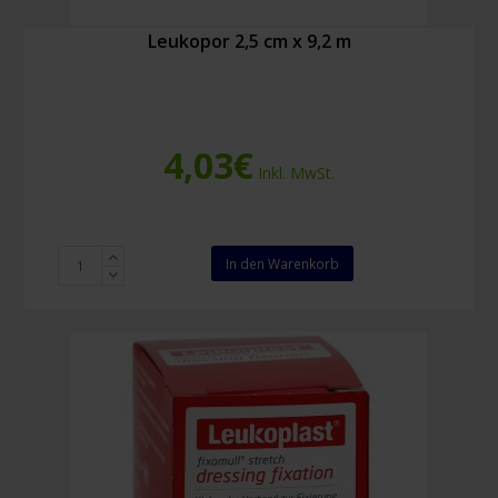
Leukopor 2,5 cm x 9,2 m
4,03
€
Inkl. MwSt.
Leukopor
In den Warenkorb
2,5
cm
x
9,2
m
Menge