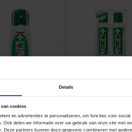
rroth Augendusche im
Cederroth Augendusche 
Details
Taschenformat
Liter
 van cookies
18,60
€
42,53
€
ent en advertenties te personaliseren, om functies voor social
Inkl. MwSt.
Inkl. Mw
. Ook delen we informatie over uw gebruik van onze site met on
e. Deze partners kunnen deze gegevens combineren met andere i