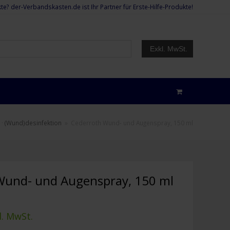
te? der-Verbandskasten.de ist Ihr Partner für Erste-Hilfe-Produkte!
Exkl. MwSt.
·
(Wund)desinfektion
»
Cederroth Wund- und Augenspray, 150 ml
Wund- und Augenspray, 150 ml
l. MwSt.