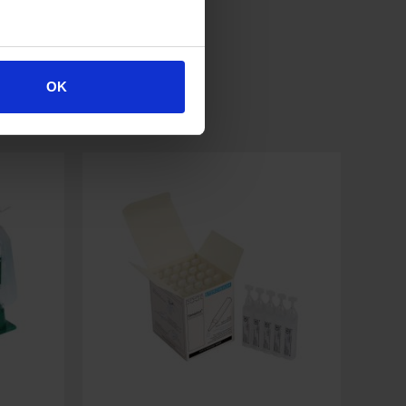
rb
OK