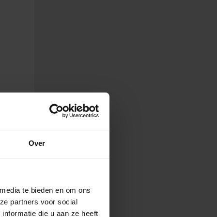
2 x 0,5
Over
 media te bieden en om ons
St.
ze partners voor social
nformatie die u aan ze heeft