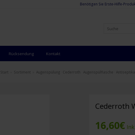
Benötigen Sie Erste-Hilfe-Produk
Rücksendung
Kontakt
Start
»
Sortiment
»
Augenspülung
·
Cederroth
·
Augenspülflasche
·
Antiseptika
Cederroth 
16,60
€
Ink