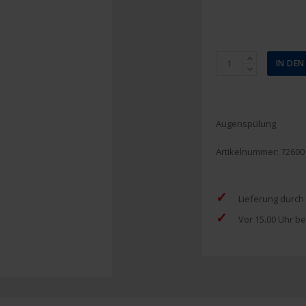
Cederroth
IN DE
Wund-
und
Augenspray,
150
Augenspülung
ml
Menge
Artikelnummer:
72600
✓
Lieferung durch
✓
Vor 15.00 Uhr be