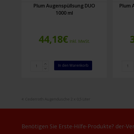
Plum Augenspüllӧsung DUO
Plum 
1000 ml
44,18
€
Inkl. MwSt.
Plum
Plum
In den Warenkorb
Augenspüllӧsung
Augens
DUO
1000
1000
ml
ml
Menge
Menge
vorheriger
Cederroth Augendusche 2 x 0,5 Liter
Beitrag:
Benötigen Sie Erste-Hilfe-Produkte? der-Ver