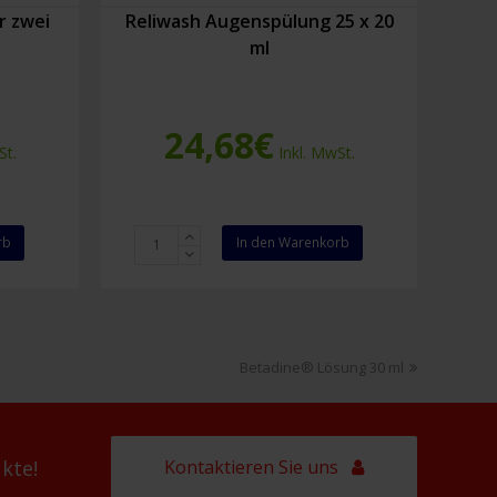
r zwei
Reliwash Augenspülung 25 x 20
ml
24,68
€
St.
Inkl. MwSt.
Reliwash
rb
In den Warenkorb
Augenspülung
25
x
20
ml
Nächster
Betadine® Lösung 30 ml
Menge
Beitrag:
Kontaktieren Sie uns
kte!