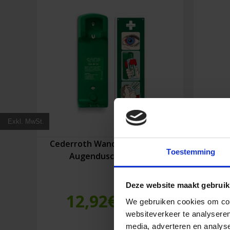
Exkl. MwSt.
Cederroth Wandhalterung für
Cede
Toestemming
Augendusche 500 ml
Deze website maakt gebruik
12,92
€
We gebruiken cookies om cont
Inkl. MwSt.
websiteverkeer te analyseren
media, adverteren en analys