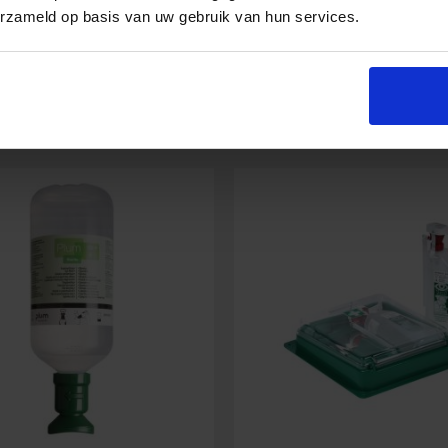
erzameld op basis van uw gebruik van hun services.
oth
Cederroth
In den Warenkorb
In den Warenko
dusche
Augendusche
2
enformat
x
0,5
Liter
Menge