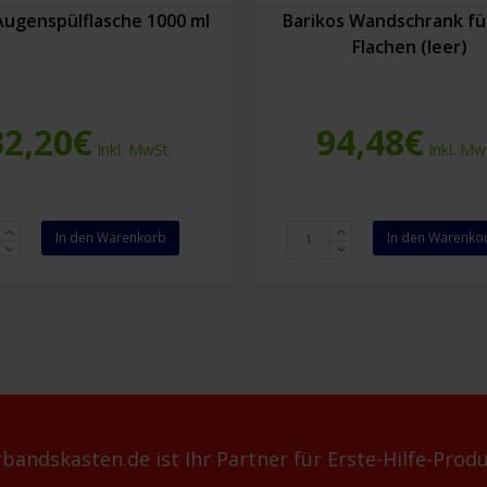
Augenspülflasche 1000 ml
Barikos Wandschrank fü
Flachen (leer)
32,20
€
94,48
€
Inkl. MwSt.
Inkl. Mw
Barikos
In den Warenkorb
In den Warenko
pülflasche
Wandschrank
für
zwei
Flachen
(leer)
Menge
bandskasten.de ist Ihr Partner für Erste-Hilfe-Produ