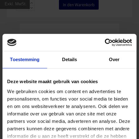
Premier
Exkl. MwSt.
In den Warenkorb
Stutzentape
Gelb
38
mm
x
20
m
Menge
Toestemming
Details
Over
Deze website maakt gebruik van cookies
We gebruiken cookies om content en advertenties te
personaliseren, om functies voor social media te bieden
en om ons websiteverkeer te analyseren. Ook delen we
informatie over uw gebruik van onze site met onze
partners voor social media, adverteren en analyse. Deze
Chemodol Massage-Öl 500 ml
partners kunnen deze gegevens combineren met andere
informatie die u aan ze heeft verstrekt of die ze hebben