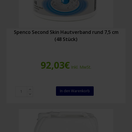
Spenco Second Skin Hautverband rund 7,5 cm
(48 Stück)
92,03
€
Inkl. MwSt.
Spenco
In den Warenkorb
Second
Skin
Hautverband
rund
7,5
cm