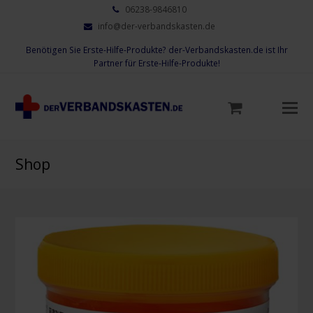
06238-9846810
info@der-verbandskasten.de
Benötigen Sie Erste-Hilfe-Produkte? der-Verbandskasten.de ist Ihr
Partner für Erste-Hilfe-Produkte!
Mo
M
öf
Shop