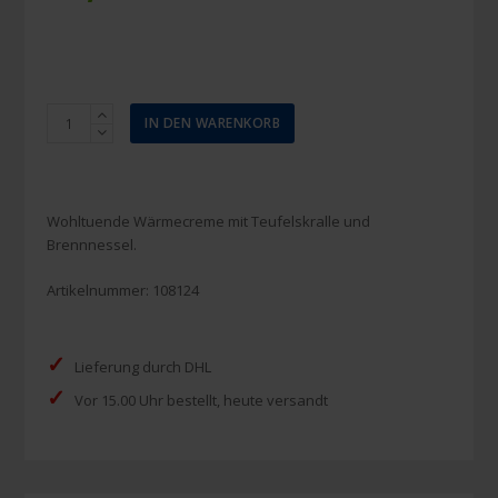
Enzborn
IN DEN WARENKORB
Teufelssalbe
Hot
Wärmecreme
200
Wohltuende Wärmecreme mit Teufelskralle und
ml
Brennnessel.
Menge
Artikelnummer:
108124
✓
Lieferung durch DHL
✓
Vor 15.00 Uhr bestellt, heute versandt