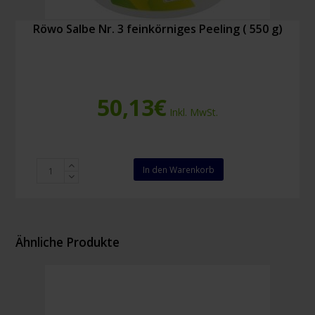
Röwo Salbe Nr. 3 feinkörniges Peeling ( 550 g)
50,13
€
Inkl. MwSt.
Röwo
In den Warenkorb
Salbe
Nr.
3
feinkörniges
Peeling
Ähnliche Produkte
(
550
g)
Menge