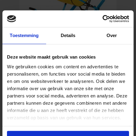
Toestemming
Details
Over
Evac Chair 600H
Deze website maakt gebruik van cookies
We gebruiken cookies om content en advertenties te
1.191,27
€
personaliseren, om functies voor social media te bieden
Inkl. MwSt.
en om ons websiteverkeer te analyseren. Ook delen we
informatie over uw gebruik van onze site met onze
partners voor social media, adverteren en analyse. Deze
Evac
In den Warenkorb
partners kunnen deze gegevens combineren met andere
Chair
informatie die u aan ze heeft verstrekt of die ze hebben
600H
verzameld op basis van uw gebruik van hun services.
Menge