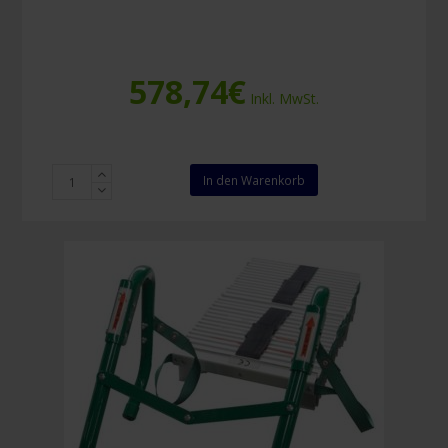
578,74
€
Inkl. MwSt.
Spencer
In den Warenkorb
Abseilsystem
für
Schleifkorbtrage
Menge