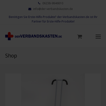
06238-9846810
info@der-verbandskasten.de
Benötigen Sie Erste-Hilfe-Produkte? der-Verbandskasten.de ist Ihr
Partner für Erste-Hilfe-Produkte!
Mo
M
öf
Shop