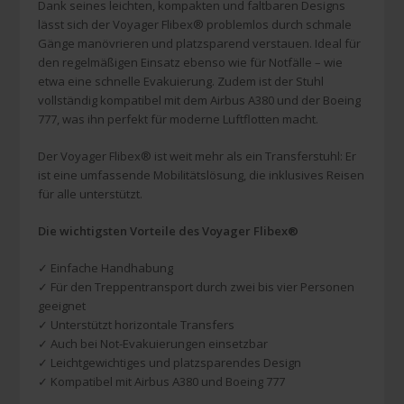
Dank seines leichten, kompakten und faltbaren Designs
lässt sich der Voyager Flibex® problemlos durch schmale
Gänge manövrieren und platzsparend verstauen. Ideal für
den regelmäßigen Einsatz ebenso wie für Notfälle – wie
etwa eine schnelle Evakuierung. Zudem ist der Stuhl
vollständig kompatibel mit dem Airbus A380 und der Boeing
777, was ihn perfekt für moderne Luftflotten macht.
Der Voyager Flibex® ist weit mehr als ein Transferstuhl: Er
ist eine umfassende Mobilitätslösung, die inklusives Reisen
für alle unterstützt.
Die wichtigsten Vorteile des Voyager Flibex®
✓ Einfache Handhabung
✓ Für den Treppentransport durch zwei bis vier Personen
geeignet
✓ Unterstützt horizontale Transfers
✓ Auch bei Not-Evakuierungen einsetzbar
✓ Leichtgewichtiges und platzsparendes Design
✓ Kompatibel mit Airbus A380 und Boeing 777