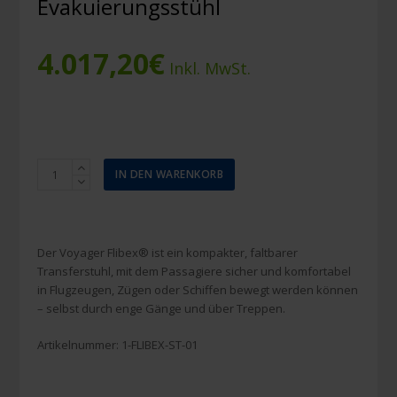
Evakuierungsstühl
4.017,20
€
Inkl. MwSt.
Evac
IN DEN WARENKORB
Chair
Voyager
Flibex
Evakuierungsstühl
Der Voyager Flibex® ist ein kompakter, faltbarer
Menge
Transferstuhl, mit dem Passagiere sicher und komfortabel
in Flugzeugen, Zügen oder Schiffen bewegt werden können
– selbst durch enge Gänge und über Treppen.
Artikelnummer:
1-FLIBEX-ST-01