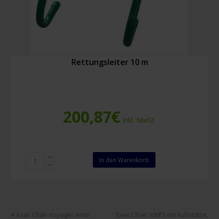
Rettungsleiter 10 m
200,87
€
Inkl. MwSt.
Rettungsleiter
In den Warenkorb
10
m
Menge
vorheriger
Nächster
Evac Chair Voyager Ambi
Evac Chair 300FS mit Fußstütze,