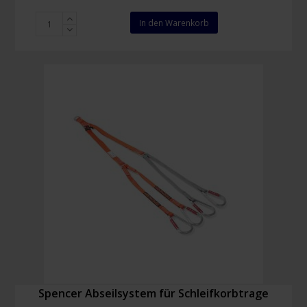
Evac
In den Warenkorb
Chair
500H
Menge
Spencer Abseilsystem für Schleifkorbtrage