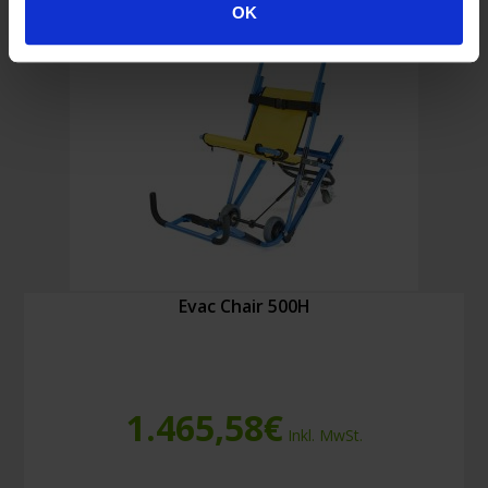
OK
Evac Chair 500H
1.465,58
€
Inkl. MwSt.