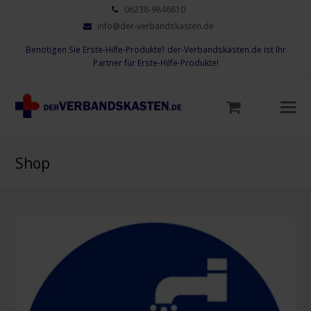
06238-9846810
info@der-verbandskasten.de
Benötigen Sie Erste-Hilfe-Produkte? der-Verbandskasten.de ist Ihr
Partner für Erste-Hilfe-Produkte!
Mo
M
öf
Shop