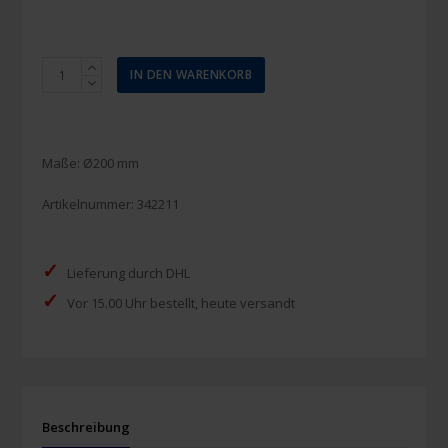
Gebotszeichen
IN DEN WARENKORB
Hände
waschen
Menge
Maße: Ø200 mm
Artikelnummer:
342211
✓
Lieferung durch DHL
✓
Vor 15.00 Uhr bestellt, heute versandt
Beschreibung