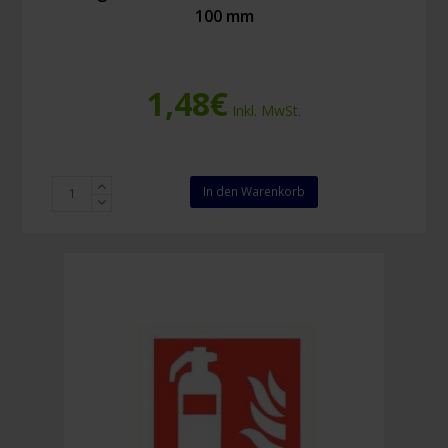
100 mm
1,48
€
Inkl. MwSt.
Piktogramm
In den Warenkorb
Aufkleber
Löschschlauch
100
x
100
mm
Menge