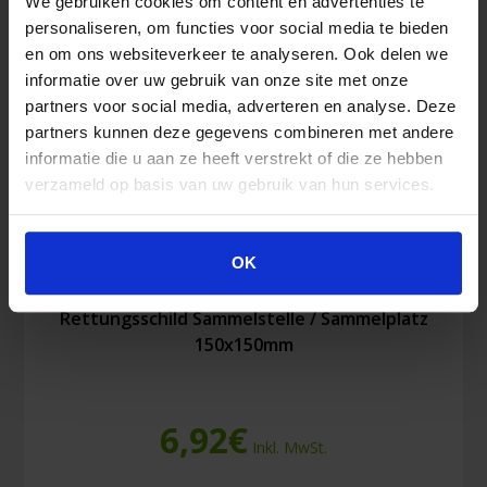
We gebruiken cookies om content en advertenties te
mm
personaliseren, om functies voor social media te bieden
lumineszierend
en om ons websiteverkeer te analyseren. Ook delen we
Menge
informatie over uw gebruik van onze site met onze
partners voor social media, adverteren en analyse. Deze
partners kunnen deze gegevens combineren met andere
informatie die u aan ze heeft verstrekt of die ze hebben
verzameld op basis van uw gebruik van hun services.
OK
Rettungsschild Sammelstelle / Sammelplatz
150x150mm
6,92
€
Inkl. MwSt.