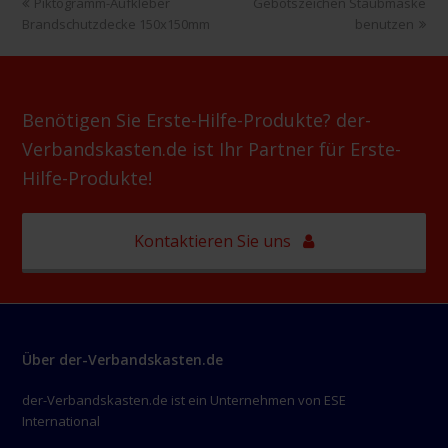
vorheriger
Nächster
Piktogramm-Aufkleber
Gebotszeichen Staubmaske
x
Beitrag:
Beitrag:
Brandschutzdecke 150x150mm
benutzen
200mm
Menge
Benötigen Sie Erste-Hilfe-Produkte? der-
Verbandskasten.de ist Ihr Partner für Erste-
Hilfe-Produkte!
Kontaktieren Sie uns
Über der-Verbandskasten.de
der-Verbandskasten.de ist ein Unternehmen von ESE
International