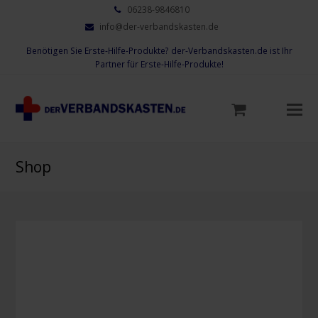
06238-9846810
info@der-verbandskasten.de
Benötigen Sie Erste-Hilfe-Produkte? der-Verbandskasten.de ist Ihr
Partner für Erste-Hilfe-Produkte!
Mo
M
öf
Shop