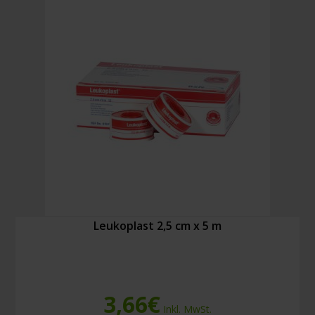
9,2
m
Menge
Leukoplast 2,5 cm x 5 m
3,66
€
Inkl. MwSt.