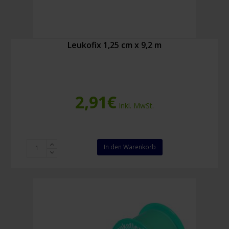
Leukofix 1,25 cm x 9,2 m
2,91
€
Inkl. MwSt.
Leukofix
In den Warenkorb
1,25
cm
x
9,2
m
Menge