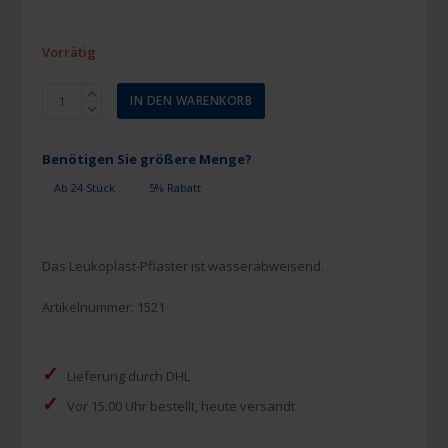
Vorrätig
Leukoplast
IN DEN WARENKORB
1,25
cm
x
Benötigen Sie größere Menge?
5
Ab 24 Stück
5% Rabatt
m
Menge
Das Leukoplast-Pflaster ist wasserabweisend.
Artikelnummer:
1521
✓
Lieferung durch DHL
✓
Vor 15.00 Uhr bestellt, heute versandt