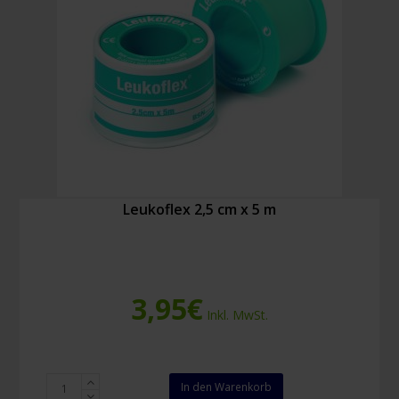
Leukoflex 2,5 cm x 5 m
3,95
€
Inkl. MwSt.
Leukoflex
In den Warenkorb