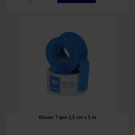
2,50
cm
x
9,2
m
Menge
Blauer Tape 2,5 cm x 5 m