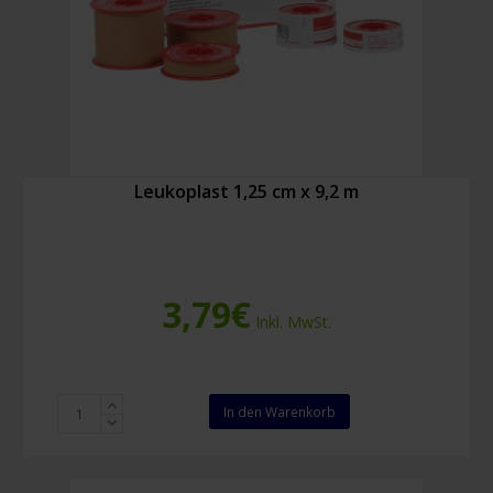
Leukoplast 1,25 cm x 9,2 m
3,79
€
Inkl. MwSt.
Leukoplast
In den Warenkorb
1,25
cm
x