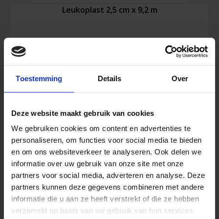
Leukoplast 2,5 cm x 9,2 m
6,50
€
Inkl. MwSt.
Toestemming
Details
Over
Leukoplast
In den Warenkorb
Deze website maakt gebruik van cookies
2,5
cm
We gebruiken cookies om content en advertenties te
x
personaliseren, om functies voor social media te bieden
9,2
en om ons websiteverkeer te analyseren. Ook delen we
m
Ähnliche Produkte
informatie over uw gebruik van onze site met onze
Menge
partners voor social media, adverteren en analyse. Deze
partners kunnen deze gegevens combineren met andere
informatie die u aan ze heeft verstrekt of die ze hebben
verzameld op basis van uw gebruik van hun services.