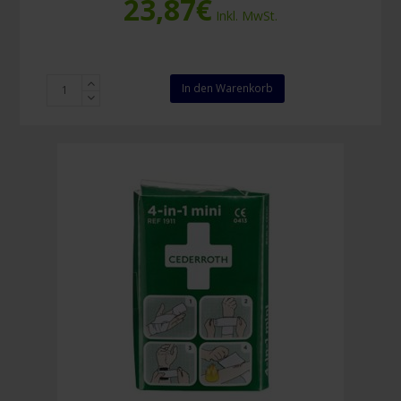
23,87
€
Inkl. MwSt.
Salvequick
In den Warenkorb
Pflasterspender
Menge