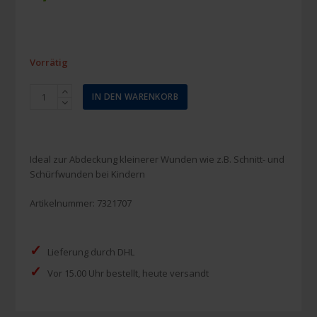
Vorrätig
Leukoplast
IN DEN WARENKORB
Kinderpflaster
Sortiment
(12
Stück)
Ideal zur Abdeckung kleinerer Wunden wie z.B. Schnitt- und
Menge
Schürfwunden bei Kindern
Artikelnummer:
7321707
✓
Lieferung durch DHL
✓
Vor 15.00 Uhr bestellt, heute versandt