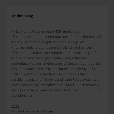
Beschreibung
Mit Leukoplast Kids erweitert BSN medical sein
Pflastersortiment und bietet nun auch für Ihre kleinen und
großen Patienten das optimale Produkt. Egal ob
Kindergartenkind oder schon Schulkind, die farbigen
Pflaster, bedruckt mit vier bunten Tiermotiven, sorgen für
Ablenkung und positv gestimmte kleine Patienten.
Leukoplast Kids besitzt eine weiche Vlieswundauflage, die
dank der laminierten mikro-perforierten Polyethylenfolie
nicht mit der Wunde verklebt. Das bunte Pflaster,
beschichtet mit einem hautfreundlichen Polyacrylatkleber,
ist wasser- und schmutzabweisend und klebt zuverlässig.
Die Druckfarbe ist speichel- und schweißfest und für Kinder
unbedenklich.
Inhalt
• 8 x Verbände (19 x 56 mm)