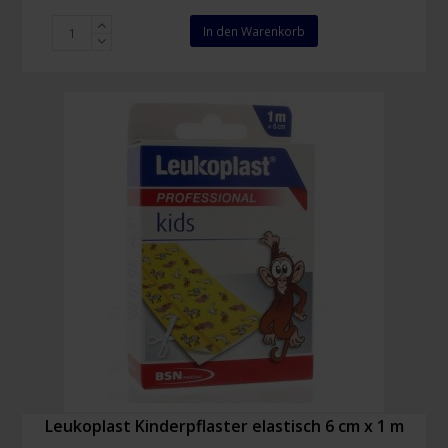
Chlorhexidin
In den Warenkorb
0,5%
in
Alkohol
70%
Spray
100
ml
Menge
Leukoplast Kinderpflaster elastisch 6 cm x 1 m