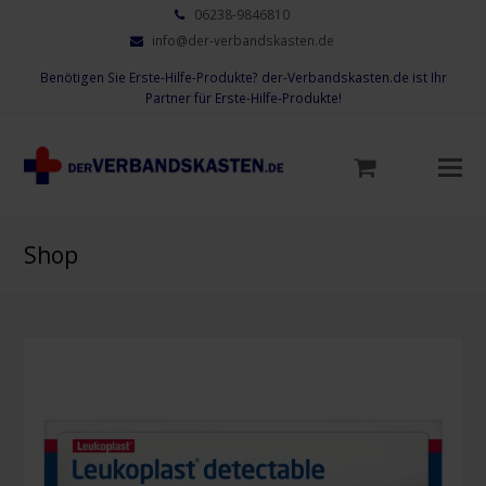
06238-9846810
info@der-verbandskasten.de
Benötigen Sie Erste-Hilfe-Produkte? der-Verbandskasten.de ist Ihr
Partner für Erste-Hilfe-Produkte!
Mo
M
öf
Shop