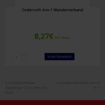
Cederroth 4-in-1 Wunderverband
8,27
€
Inkl. MwSt.
Cederroth
In den Warenkorb
4-
in-
1
Wunderverband
Menge
vorheriger
Nächster
Coverplast Pflaster
Leukoplast Soft White 4 cm x 5
Beitrag:
Beitrag:
detektierbar 7,2 x 2,2 mm (100
m
Stück)