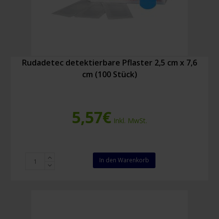
Rudadetec detektierbare Pflaster 2,5 cm x 7,6
cm (100 Stück)
5,57
€
Inkl. MwSt.
Rudadetec
In den Warenkorb
detektierbare
Pflaster
2,5
cm
x
7,6