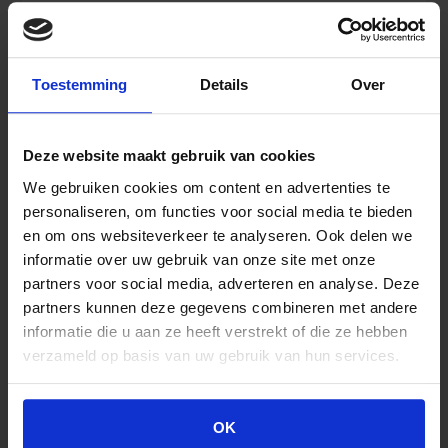
Rudadetec
In den Warenkorb
detektierbare
Pflaster
1,9
Toestemming
Details
Over
cm
x
Ähnliche Produkte
7,6
Deze website maakt gebruik van cookies
cm
We gebruiken cookies om content en advertenties te
(100
Stück)
personaliseren, om functies voor social media te bieden
Menge
en om ons websiteverkeer te analyseren. Ook delen we
informatie over uw gebruik van onze site met onze
partners voor social media, adverteren en analyse. Deze
partners kunnen deze gegevens combineren met andere
informatie die u aan ze heeft verstrekt of die ze hebben
verzameld op basis van uw gebruik van hun services.
OK