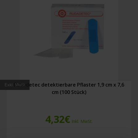
cm
(100
Stück)
Menge
Rudadetec detektierbare Pflaster 1,9 cm x 7,6
Exkl. MwSt.
cm (100 Stück)
4,32
€
Inkl. MwSt.