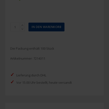
Leukoplast
IN DEN WARENKORB
Pflaster
detektierbar
7,2
x
Die Packung enthält 100 Stück
5
cm
Artikelnummer:
7214311
Menge
✓
Lieferung durch DHL
✓
Vor 15.00 Uhr bestellt, heute versandt