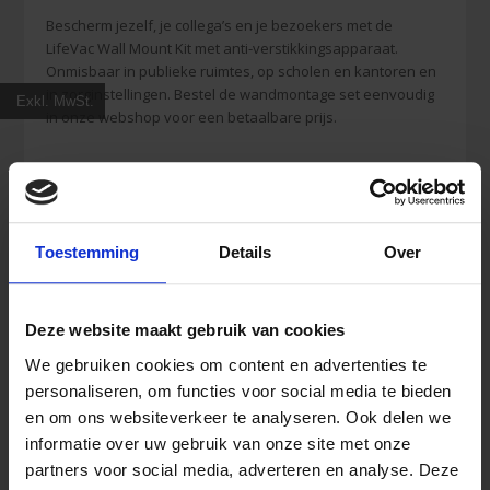
Bescherm jezelf, je collega’s en je bezoekers met de
LifeVac Wall Mount Kit met anti-verstikkingsapparaat.
Onmisbaar in publieke ruimtes, op scholen en kantoren en
in zorginstellingen. Bestel de wandmontage set eenvoudig
Exkl. MwSt.
in onze webshop voor een betaalbare prijs.
Toestemming
Details
Over
Deze website maakt gebruik van cookies
Ähnliche Produkte
We gebruiken cookies om content en advertenties te
personaliseren, om functies voor social media te bieden
en om ons websiteverkeer te analyseren. Ook delen we
informatie over uw gebruik van onze site met onze
partners voor social media, adverteren en analyse. Deze