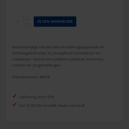
LifeVac
IN DEN WARENKORB
Wallmounted
Kit
Menge
Wandmontage set met anti-verstikkingsapparaat om
luchtwegobstructies te verwijderen bij kinderen en
volwassen. Ideaal voor publieke plaatsen, kantoren,
scholen en zorginstellingen.
Artikelnummer:
80618
✓
Lieferung durch DHL
✓
Vor 15.00 Uhr bestellt, heute versandt