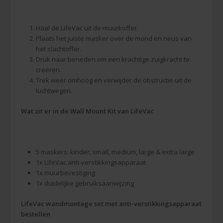
Haal de LifeVac uit de muurkoffer.
Plaats het juiste masker over de mond en neus van
het slachtoffer.
Druk naar beneden om een krachtige zuigkracht te
creëren.
Trek weer omhoog en verwijder de obstructie uit de
luchtwegen.
Wat zit er in de Wall Mount Kit van LifeVac
5 maskers: kinder, small, medium, large & extra large
1x LifeVac anti-verstikkingsapparaat
1x muurbevestiging
1x duidelijke gebruiksaanwijzing
LifeVac wandmontage set met anti-verstikkingsapparaat
bestellen