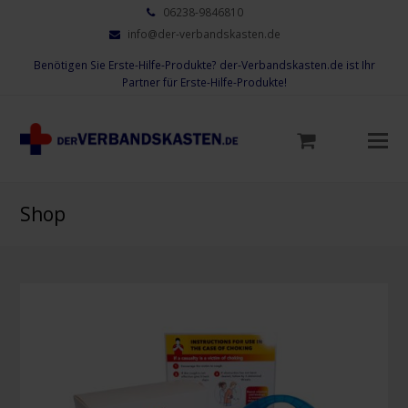
06238-9846810
info@der-verbandskasten.de
Benötigen Sie Erste-Hilfe-Produkte? der-Verbandskasten.de ist Ihr
Partner für Erste-Hilfe-Produkte!
Mo
M
öf
Shop