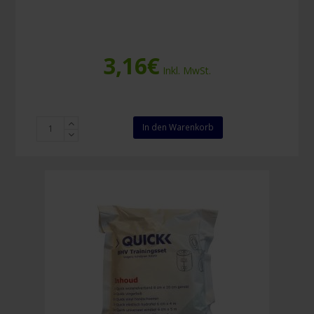
3,16
€
Inkl. MwSt.
Filter
In den Warenkorb
für
CPR-
Maske
Menge