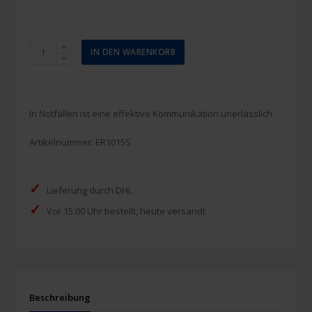
Monacor
IN DEN WARENKORB
Megafon
TM-
25
25W
In Notfällen ist eine effektive Kommunikation unerlässlich.
Menge
Artikelnummer:
ER1015S
✓
Lieferung durch DHL
✓
Vor 15.00 Uhr bestellt, heute versandt
Beschreibung