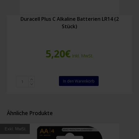
Duracell Plus C Alkaline Batterien LR14 (2
Stück)
5,20
€
Inkl. MwSt.
Duracell
In den Warenkorb
Plus
C
Alkaline
Batterien
LR14
Ähnliche Produkte
(2
Stück)
Exkl. MwSt.
Menge