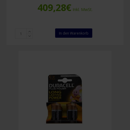
409,28
€
Inkl. MwSt.
Monacor
In den Warenkorb
Megafon
TM-
45
45W
Menge