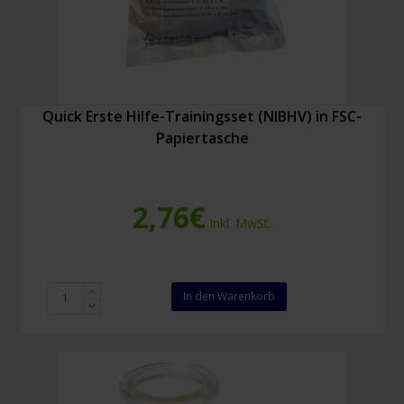
Quick Erste Hilfe-Trainingsset (NIBHV) in FSC-
Papiertasche
2,76
€
Inkl. MwSt.
Quick
In den Warenkorb
Erste
Hilfe-
Trainingsset
(NIBHV)
in
FSC-