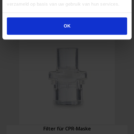
verzameld op basis van uw gebruik van hun services.
Duracell
In den Warenkorb
Plus
Power
OK
AA
Alkaline
Batterien
(4
Stück)
Menge
Filter für CPR-Maske