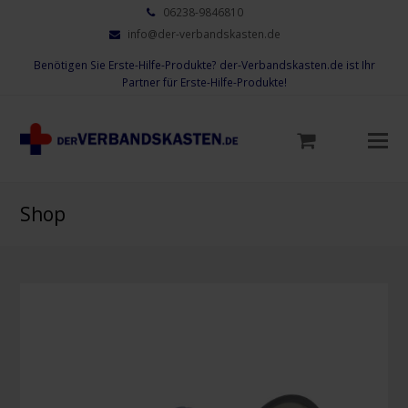
06238-9846810
info@der-verbandskasten.de
Benötigen Sie Erste-Hilfe-Produkte? der-Verbandskasten.de ist Ihr
Partner für Erste-Hilfe-Produkte!
Mo
M
öf
Shop