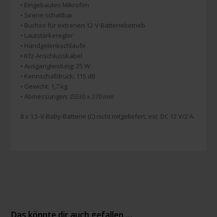
• Eingebautes Mikrofon
• Sirene schaltbar
• Buchse für extrenen 12-V-Batteriebetrieb
• Lautstärkeregler
• Handgelenkschlaufe
• Kfz-Anschlusskabel
• Ausgangleistung: 25 W
• Kennschalldruck: 115 dB
• Gewicht: 1,7 kg
• Abmessungen: ∅230 x 370 mm
8 x 1,5-V-Baby-Batterie (C) nicht mitgeliefert, ext. DC 12 V/2 A.
Das könnte dir auch gefallen …