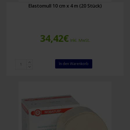
Elastomull 10 cm x 4 m (20 Stück)
34,42
€
Inkl. MwSt.
Elastomull
In den Warenkorb
10
cm
x
4
m
(20
Stück)
Menge