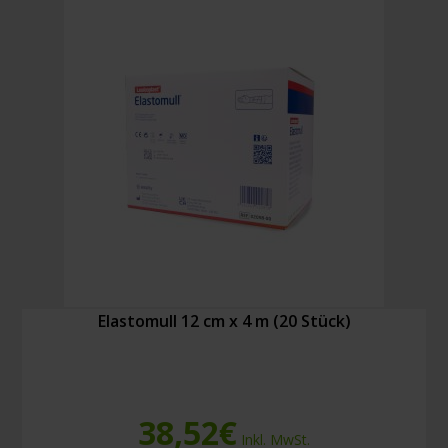
cm
x
10
m
Menge
Elastomull 12 cm x 4 m (20 Stück)
38,52
€
Inkl. MwSt.