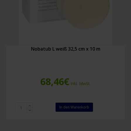
Nobatub L weiß 32,5 cm x 10 m
68,46
€
Inkl. MwSt.
Nobatub
In den Warenkorb
L
weiß
32,5
cm