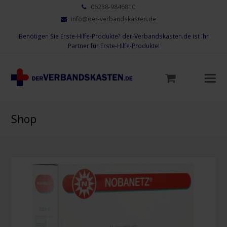
06238-9846810
info@der-verbandskasten.de
Benötigen Sie Erste-Hilfe-Produkte? der-Verbandskasten.de ist Ihr
Partner für Erste-Hilfe-Produkte!
Mo
M
öf
Shop