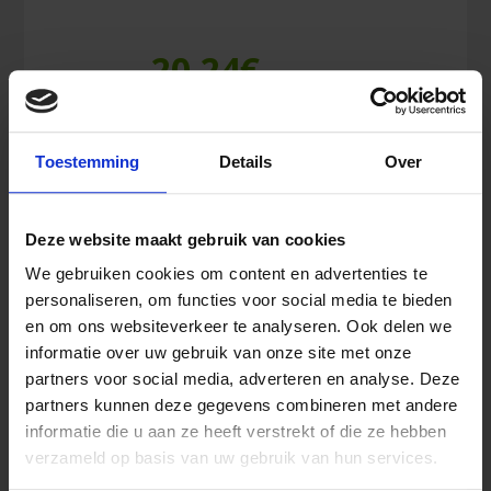
20,24
€
Inkl. MwSt.
Nobanetz
Toestemming
Details
Over
In den Warenkorb
Größe
6
elastischer
Deze website maakt gebruik van cookies
Netzschlauchverband
Menge
We gebruiken cookies om content en advertenties te
Ähnliche Produkte
personaliseren, om functies voor social media te bieden
en om ons websiteverkeer te analyseren. Ook delen we
informatie over uw gebruik van onze site met onze
partners voor social media, adverteren en analyse. Deze
partners kunnen deze gegevens combineren met andere
informatie die u aan ze heeft verstrekt of die ze hebben
verzameld op basis van uw gebruik van hun services.