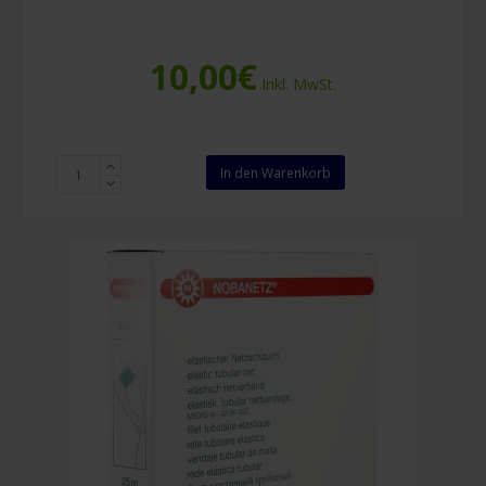
10,00
€
Inkl. MwSt.
Nobanetz
In den Warenkorb
Größe
3
elastischer
Netzschlauchverband
Menge