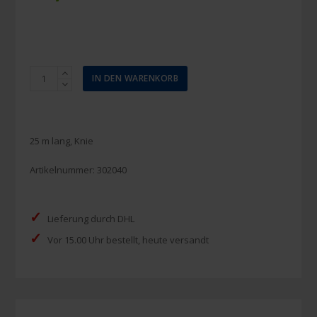
Nobanetz
IN DEN WARENKORB
Größe
4
elastischer
Netzschlauchverband
25 m lang, Knie
Menge
Artikelnummer:
302040
✓
Lieferung durch DHL
✓
Vor 15.00 Uhr bestellt, heute versandt