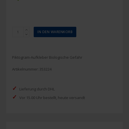
Piktogram-
IN DEN WARENKORB
Aufkleber
Biologische
Gefahr
200mm
Piktogram-Aufkleber Biologische Gefahr
Menge
Artikelnummer:
353224
✓
Lieferung durch DHL
✓
Vor 15.00 Uhr bestellt, heute versandt