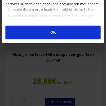
partners kunnen deze gegevens combineren met andere
informatie die u aan ze heeft verstrekt of die ze hebben
verzameld op basis van uw gebruik van hun services.
OK
Piktogramm Erste-Hilfe doppelseitiges, 150 x
300 mm
28,88
€
Inkl. MwSt.
Piktogramm
In den Warenkorb
Erste-