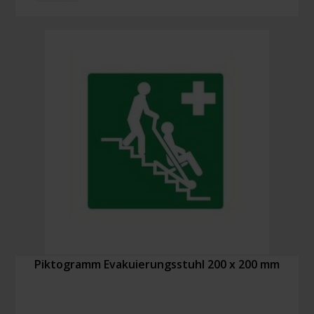
Hilfe
doppelseitiges,
150
x
300
mm
Menge
Piktogramm Evakuierungsstuhl 200 x 200 mm