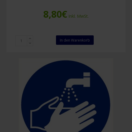
8,80
€
Inkl. MwSt.
Erste-
In den Warenkorb
Hilfe
Schild
mit
Rettungszeichen
nach
ISO
7010
200
x
200mm
Menge