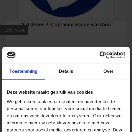
Aufkleber Piktogramm Hände waschen
Exkl. MwSt.
5,58
€
Inkl. MwSt.
Toestemming
Details
Over
Aufkleber
In den Warenkorb
Piktogramm
Deze website maakt gebruik van cookies
Hände
waschen
We gebruiken cookies om content en advertenties te
Menge
personaliseren, om functies voor social media te bieden
en om ons websiteverkeer te analyseren. Ook delen we
informatie over uw gebruik van onze site met onze
partners voor social media, adverteren en analyse. Deze