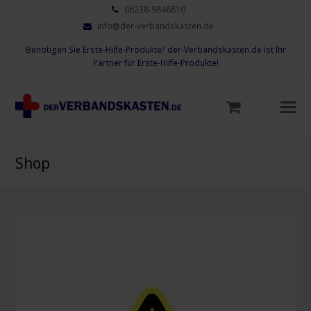
06238-9846810
info@der-verbandskasten.de
Benötigen Sie Erste-Hilfe-Produkte? der-Verbandskasten.de ist Ihr
Partner für Erste-Hilfe-Produkte!
Mo
M
öf
Shop