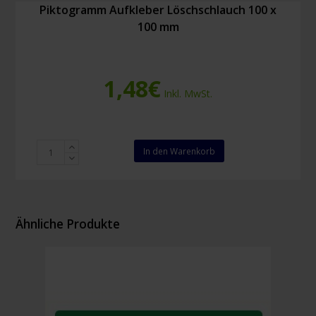
Piktogramm Aufkleber Löschschlauch 100 x
100 mm
1,48
€
Inkl. MwSt.
Piktogramm
In den Warenkorb
Aufkleber
Löschschlauch
100
x
100
Ähnliche Produkte
mm
Menge