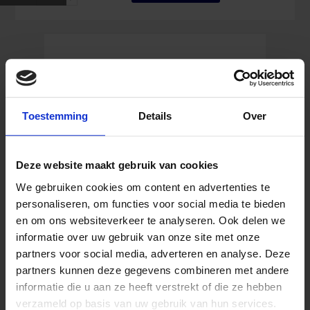
Rettungsweg
rechts
abwärts
150
x
300
mm
Menge
Toestemming
Details
Over
Deze website maakt gebruik van cookies
We gebruiken cookies om content en advertenties te
personaliseren, om functies voor social media te bieden
en om ons websiteverkeer te analyseren. Ook delen we
informatie over uw gebruik van onze site met onze
partners voor social media, adverteren en analyse. Deze
Erste Hilfe Kleber mit Rettungszeichen 100 x
partners kunnen deze gegevens combineren met andere
100 mm
informatie die u aan ze heeft verstrekt of die ze hebben
verzameld op basis van uw gebruik van hun services.