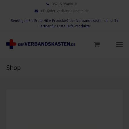
06238-9846810
info@der-verbandskasten.de
Benötigen Sie Erste-Hilfe-Produkte? der-Verbandskasten.de ist Ihr
Partner für Erste-Hilfe-Produkte!
Mo
M
öf
Shop