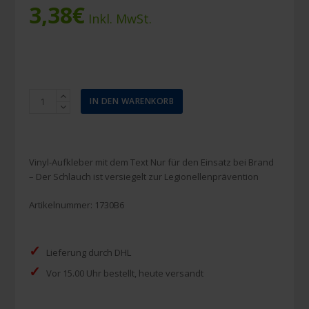
3,38
€
Inkl. MwSt.
Piktogramm-
IN DEN WARENKORB
Aufkleber
Feuerwehrschlauch
mit
Text
Vinyl-Aufkleber mit dem Text Nur für den Einsatz bei Brand
50x100mm
– Der Schlauch ist versiegelt zur Legionellenprävention
Menge
Artikelnummer:
1730B6
✓
Lieferung durch DHL
✓
Vor 15.00 Uhr bestellt, heute versandt