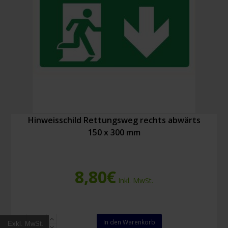
Hinweisschild Rettungsweg rechts abwärts
150 x 300 mm
8,80
€
Inkl. MwSt.
Hinweisschild
In den Warenkorb
Exkl. MwSt.