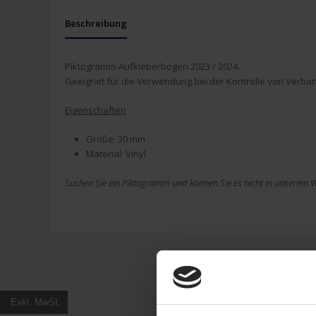
Beschreibung
Piktogramm-Aufkleberbogen 2023 / 2024.
Geeignet für die Verwendung bei der Kontrolle von Verba
Eigenschaften
Größe: 30 mm
Material: Vinyl
Suchen Sie ein Piktogramm und können Sie es nicht in unserem We
Exkl. MwSt.