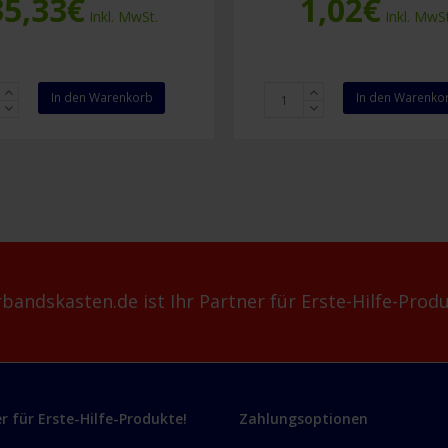
35,33
€
1,02
€
Inkl. MwSt.
Inkl. MwSt
ndskasten
Pull
In den Warenkorb
In den Warenko
ck
Tite
e
Versiegelung
300
mm
(pro
Stück)
Menge
bandskasten.de ist Ihr Partner für Erste-Hilfe-Produ
er für Erste-Hilfe-Produkte!
Zahlungsoptionen