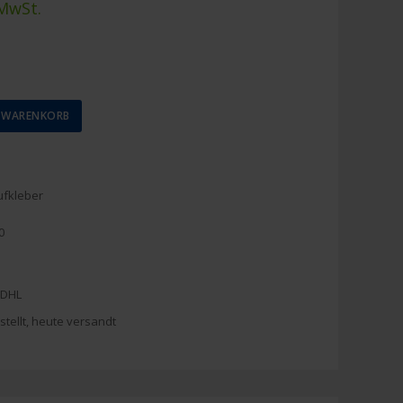
 MwSt.
N WARENKORB
ufkleber
0
 DHL
stellt, heute versandt