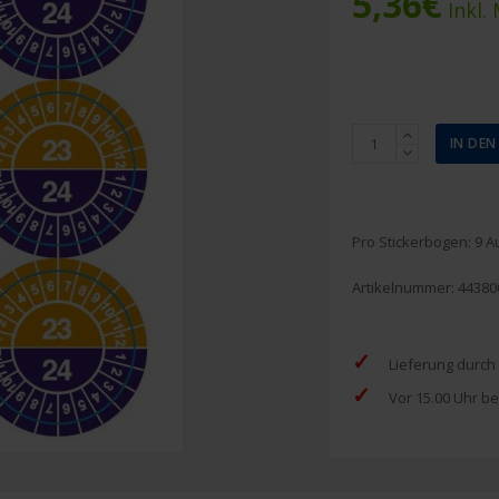
5,36
€
Inkl.
Piktogramm
IN DE
Aufkleberbogen
Kontrolle
2023/2024
30
Pro Stickerbogen: 9 A
mm
(9
Artikelnummer:
44380
Stück)
Menge
✓
Lieferung durch
✓
Vor 15.00 Uhr be