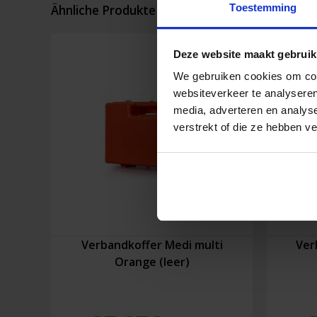
Toestemming
Ähnliche Produkte
Deze website maakt gebruik
We gebruiken cookies om cont
websiteverkeer te analyseren
media, adverteren en analys
verstrekt of die ze hebben v
Verbandkoffer Medi multi
Ver
Orange (leer)