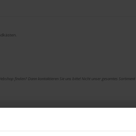
ndkästen.
bshop finden? Dann kontaktieren Sie uns bitte! Nicht unser gesamtes Sortiment i