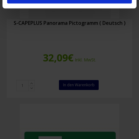
S-CAPEPLUS Panorama Pictogramm ( Deutsch )
32,09
€
Inkl. MwSt.
S-
In den Warenkorb
CAPEPLUS
Panorama
Pictogramm
(
Deutsch
)
Menge