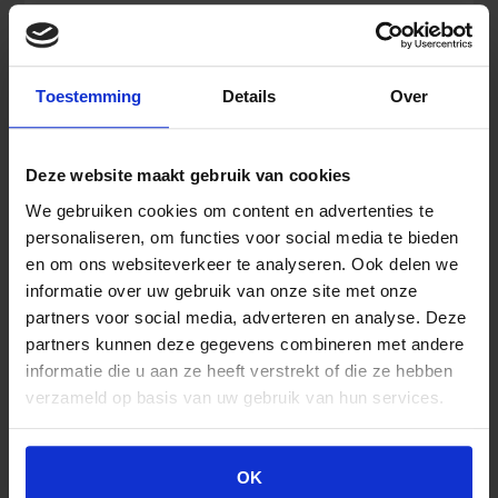
Erste
In den Warenkorb
Hilfe
Kleber
Toestemming
Details
Over
mit
Rettungszeichen
100
Ähnliche Produkte
Deze website maakt gebruik van cookies
x
We gebruiken cookies om content en advertenties te
100
mm
personaliseren, om functies voor social media te bieden
Menge
en om ons websiteverkeer te analyseren. Ook delen we
informatie over uw gebruik van onze site met onze
partners voor social media, adverteren en analyse. Deze
partners kunnen deze gegevens combineren met andere
informatie die u aan ze heeft verstrekt of die ze hebben
verzameld op basis van uw gebruik van hun services.
OK