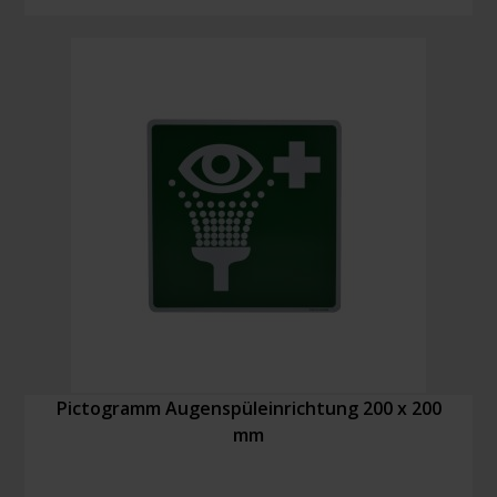
rechts
150
x
300
mm
Menge
Pictogramm Augenspüleinrichtung 200 x 200
mm