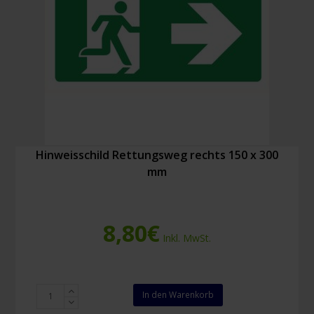
Hinweisschild Rettungsweg rechts 150 x 300
mm
8,80
€
Inkl. MwSt.
Hinweisschild
In den Warenkorb
Rettungsweg