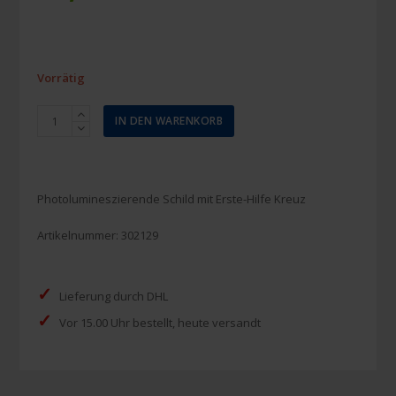
Vorrätig
Piktogramm
IN DEN WARENKORB
Erste-
Hilfe
200
x
Photolumineszierende Schild mit Erste-Hilfe Kreuz
200
mm
Artikelnummer:
302129
lumineszierend
Menge
✓
Lieferung durch DHL
✓
Vor 15.00 Uhr bestellt, heute versandt