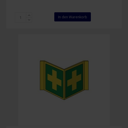
Piktogramm
In den Warenkorb
Erste-
Hilfe
200
x
200
mm
Menge