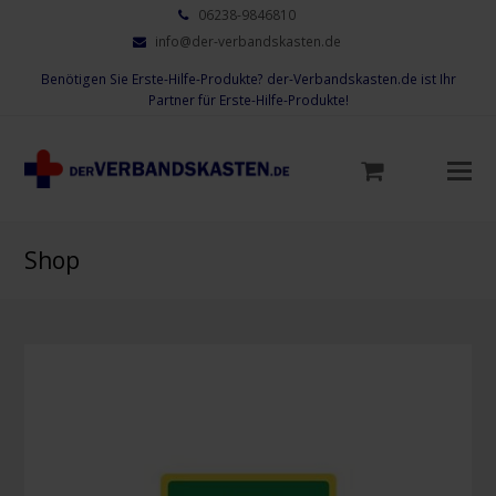
06238-9846810
info@der-verbandskasten.de
Benötigen Sie Erste-Hilfe-Produkte? der-Verbandskasten.de ist Ihr
Partner für Erste-Hilfe-Produkte!
Mo
M
öf
Shop