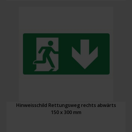
150
x
300
mm
Menge
Hinweisschild Rettungsweg rechts abwärts
150 x 300 mm