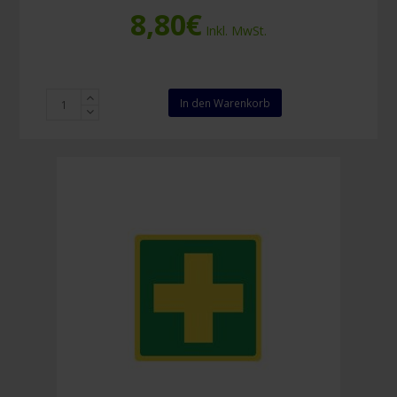
8,80
€
Inkl. MwSt.
Piktogramm
In den Warenkorb
Evakuierungsstuhl
200
x
200
mm
Menge