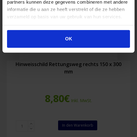
partners kunnen deze gegevens combineren met andere
informatie die u aan ze heeft verstrekt of die ze hebben
verzameld op basis van uw gebruik van hun services.
OK
Hinweisschild Rettungsweg rechts 150 x 300
mm
8,80
€
Inkl. MwSt.
Hinweisschild
In den Warenkorb
Rettungsweg
rechts