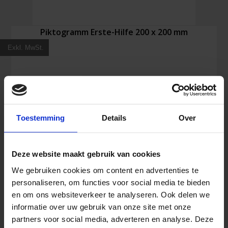
Piktogramm Erste-Hilfe 200 x 200 mm
Exkl. MwSt.
13,06
€
Inkl. MwSt.
Toestemming
Details
Over
Piktogramm
In den Warenkorb
Erste-
Hilfe
Deze website maakt gebruik van cookies
200
We gebruiken cookies om content en advertenties te
x
personaliseren, om functies voor social media te bieden
200
mm
en om ons websiteverkeer te analyseren. Ook delen we
Menge
informatie over uw gebruik van onze site met onze
partners voor social media, adverteren en analyse. Deze