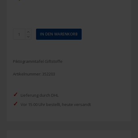
Piktogrammtafel
IN DEN WARENKORB
für
giftige
Stoffe
200mm
Piktogrammtafel Giftstoffe
Menge
Artikelnummer:
352203
✓
Lieferung durch DHL
✓
Vor 15.00 Uhr bestellt, heute versandt