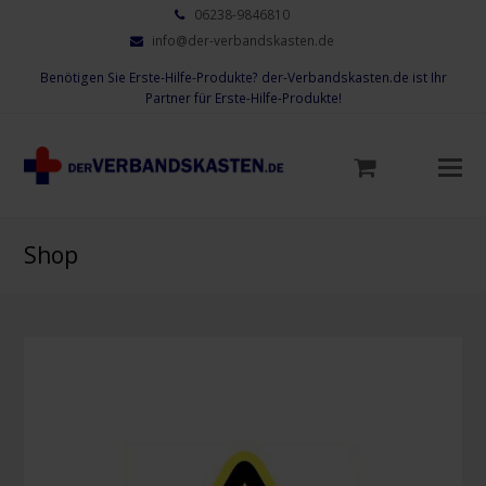
06238-9846810
info@der-verbandskasten.de
Benötigen Sie Erste-Hilfe-Produkte? der-Verbandskasten.de ist Ihr
Partner für Erste-Hilfe-Produkte!
Mo
M
öf
Shop