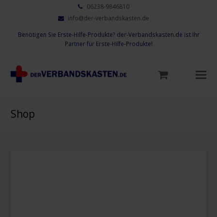
06238-9846810
info@der-verbandskasten.de
Benötigen Sie Erste-Hilfe-Produkte? der-Verbandskasten.de ist Ihr
Partner für Erste-Hilfe-Produkte!
Mo
M
öf
Shop