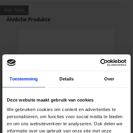
200x200mm
Exkl. MwSt.
Menge
Ähnliche Produkte
Toestemming
Details
Over
Deze website maakt gebruik van cookies
We gebruiken cookies om content en advertenties te
personaliseren, om functies voor social media te bieden
en om ons websiteverkeer te analyseren. Ook delen we
Hinweisschild Rettungsweg links 150 x 300 mm
informatie over uw gebruik van onze site met onze