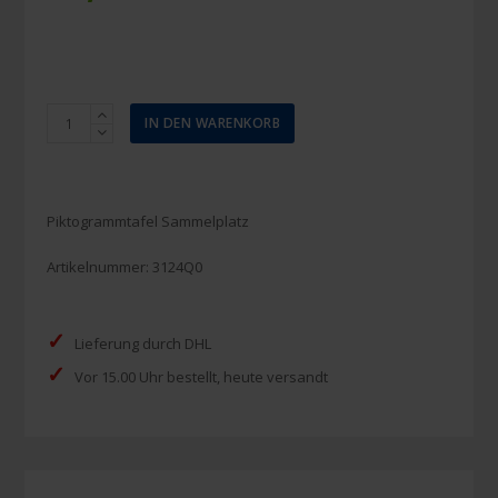
Piktogrammtafel
IN DEN WARENKORB
Sammelplatz
300x300mm
Menge
Piktogrammtafel Sammelplatz
Artikelnummer:
3124Q0
✓
Lieferung durch DHL
✓
Vor 15.00 Uhr bestellt, heute versandt