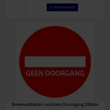
Piktogramm
In den Warenkorb
Aufkleber
Rauchen
verboten
200
mm
Menge
Bodenaufkleber rund kein Durchgang 200mm