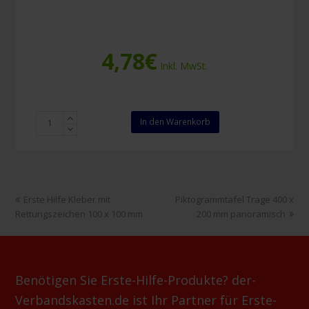
4,78
€
Inkl. MwSt.
Bodenaufkleber
In den Warenkorb
rund
kein
Durchgang
200mm
Menge
vorheriger
Nächster
Erste Hilfe Kleber mit
Piktogrammtafel Trage 400 x
Beitrag:
Beitrag:
Rettungszeichen 100 x 100 mm
200 mm panoramisch
Benötigen Sie Erste-Hilfe-Produkte? der-
Verbandskasten.de ist Ihr Partner für Erste-