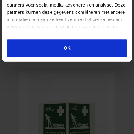
partners voor social media, adverteren en analyse. Deze
partners kunnen deze gegevens combineren met andere
informatie die u aan ze heeft verstrekt of die ze hebben
8,80
€
verzameld op basis van uw gebruik van hun services.
Inkl. MwSt.
OK
Hinweisschild
In den Warenkorb
Rettungsweg
links
150
x
300
mm
Menge