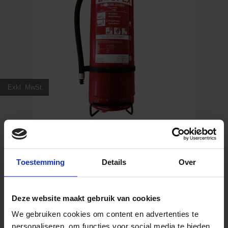
Exkl. MwSt.
Pulverlöscher Ecofex 3 kg
Toestemming
Details
Over
78,40
€
Inkl. MwSt.
Deze website maakt gebruik van cookies
We gebruiken cookies om content en advertenties te
personaliseren, om functies voor social media te bieden