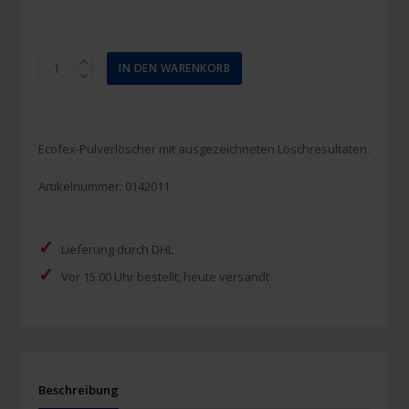
Pulverlöscher
IN DEN WARENKORB
Ecofex
6
kg
Menge
Ecofex-Pulverlöscher mit ausgezeichneten Löschresultaten.
Artikelnummer:
0142011
✓
Lieferung durch DHL
✓
Vor 15.00 Uhr bestellt, heute versandt
Beschreibung