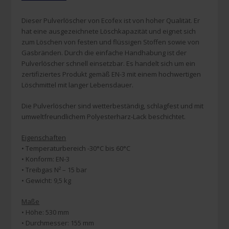
Dieser Pulverlöscher von Ecofex ist von hoher Qualität. Er
hat eine ausgezeichnete Löschkapazität und eignet sich
zum Löschen von festen und flüssigen Stoffen sowie von
Gasbränden. Durch die einfache Handhabung ist der
Pulverlöscher schnell einsetzbar. Es handelt sich um ein
zertifiziertes Produkt gemäß EN-3 mit einem hochwertigen
Löschmittel mit langer Lebensdauer.
Die Pulverlöscher sind wetterbeständig, schlagfest und mit
umweltfreundlichem Polyesterharz-Lack beschichtet.
Eigenschaften
• Temperaturbereich -30°C bis 60°C
• Konform: EN-3
• Treibgas N² – 15 bar
• Gewicht: 9,5 kg
Maße
• Höhe: 530 mm
• Durchmesser: 155 mm