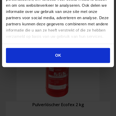
Pulverlöscher
In den Warenkorb
en om ons websiteverkeer te analyseren. Ook delen we
Ecofex
3
informatie over uw gebruik van onze site met onze
kg
partners voor social media, adverteren en analyse. Deze
Menge
partners kunnen deze gegevens combineren met andere
informatie die u aan ze heeft verstrekt of die ze hebben
verzameld op basis van uw gebruik van hun services.
OK
Pulverlöscher Ecofex 2 kg