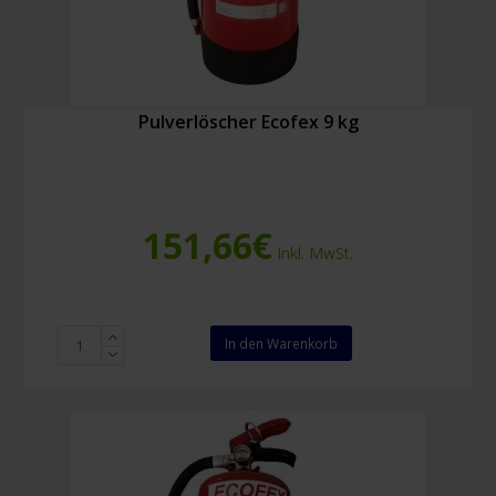
Pulverlöscher Ecofex 9 kg
151,66
€
Inkl. MwSt.
Pulverlöscher
In den Warenkorb
Ecofex
9
kg
Menge