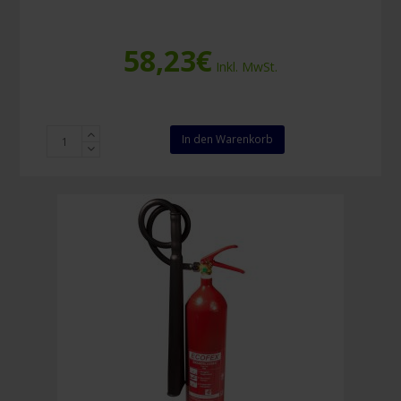
58,23
€
Inkl. MwSt.
Pulverlöscher
In den Warenkorb
Ecofex
2
kg
Menge