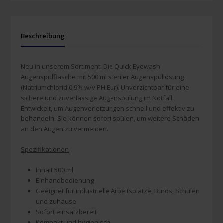
Beschreibung
Neu in unserem Sortiment: Die Quick Eyewash
Augenspülflasche mit 500 ml steriler Augenspüllösung
(Natriumchlorid 0,9% w/v PH.Eur). Unverzichtbar für eine
sichere und zuverlässige Augenspülung im Notfall.
Entwickelt, um Augenverletzungen schnell und effektiv zu
behandeln. Sie können sofort spülen, um weitere Schäden
an den Augen zu vermeiden.
Spezifikationen
Inhalt 500 ml
Einhandbedienung
Geeignet für industrielle Arbeitsplätze, Büros, Schulen
und zuhause
Sofort einsatzbereit
Kompakt und hygienisch