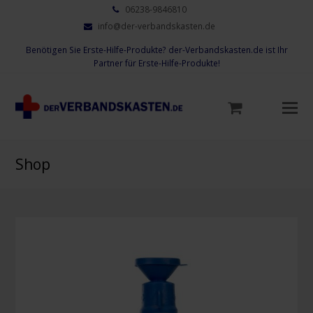
06238-9846810
info@der-verbandskasten.de
Benötigen Sie Erste-Hilfe-Produkte? der-Verbandskasten.de ist Ihr
Partner für Erste-Hilfe-Produkte!
Mo
M
öf
Shop