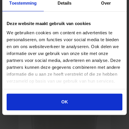
Toestemming
Details
Over
Cederroth Wund- und Augenspray, 150 ml
Deze website maakt gebruik van cookies
We gebruiken cookies om content en advertenties te
personaliseren, om functies voor social media te bieden
16,60
€
en om ons websiteverkeer te analyseren. Ook delen we
Inkl. MwSt.
informatie over uw gebruik van onze site met onze
partners voor social media, adverteren en analyse. Deze
partners kunnen deze gegevens combineren met andere
Cederroth
In den Warenkorb
informatie die u aan ze heeft verstrekt of die ze hebben
Wund-
verzameld op basis van uw gebruik van hun services.
und
Augenspray,
150
ml
OK
Menge