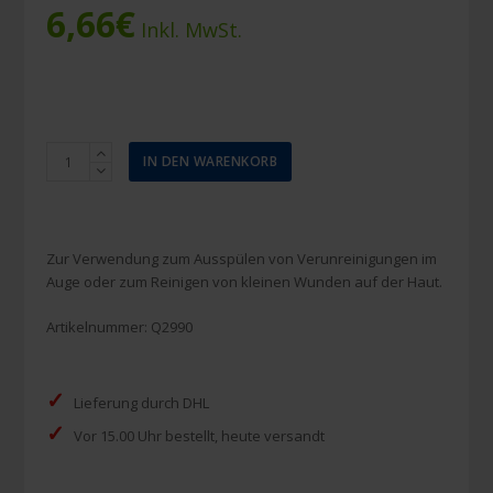
6,66
€
Inkl. MwSt.
Quick
IN DEN WARENKORB
Eyewash
Augenspülflasche
500
ml
Zur Verwendung zum Ausspülen von Verunreinigungen im
(inkl.
Auge oder zum Reinigen von kleinen Wunden auf der Haut.
Augendusche)
Menge
Artikelnummer:
Q2990
✓
Lieferung durch DHL
✓
Vor 15.00 Uhr bestellt, heute versandt