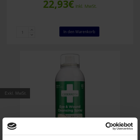
22,93
€
Inkl. MwSt.
Plum
In den Warenkorb
Augenspülung
500
ml
Menge
Exkl. MwSt.