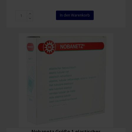
Nobanetz
In den Warenkorb
Größe
5,5
elastischer
Netzschlauchverband
Menge
Nobanetz Größe 1 elastischer