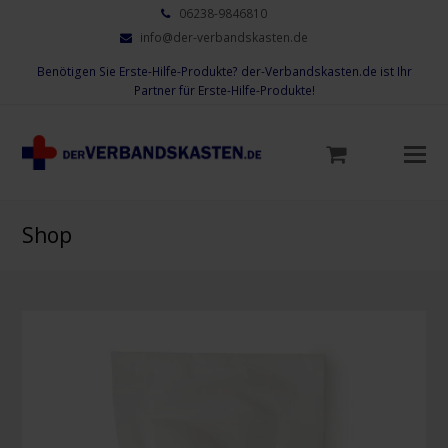
06238-9846810
info@der-verbandskasten.de
Benötigen Sie Erste-Hilfe-Produkte? der-Verbandskasten.de ist Ihr
Partner für Erste-Hilfe-Produkte!
Mo
M
öf
Shop