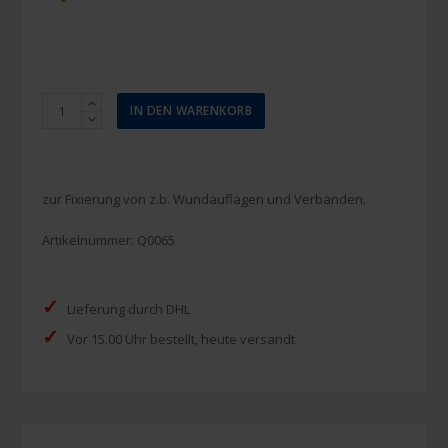
Quick
IN DEN WARENKORB
Fingerverband
Fingerbobs
(5
Stück)
zur Fixierung von z.b. Wundauflagen und Verbänden.
Menge
Artikelnummer:
Q0065
✓
Lieferung durch DHL
✓
Vor 15.00 Uhr bestellt, heute versandt