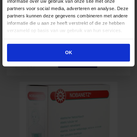
informatie over uw gebruik van onze site met onze
Nobatub D weiß 7,5 cm x 10 m
partners voor social media, adverteren en analyse. Deze
partners kunnen deze gegevens combineren met andere
informatie die u aan ze heeft verstrekt of die ze hebben
verzameld op basis van uw gebruik van hun services.
18,57
€
Inkl. MwSt.
OK
Nobatub
In den Warenkorb
D
weiß
7,5
cm
x
10
m
Menge