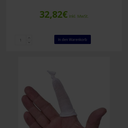
32,82
€
Inkl. MwSt.
Stülpa
In den Warenkorb
Fertigverband
Größe
1
(50
Stück)
Menge