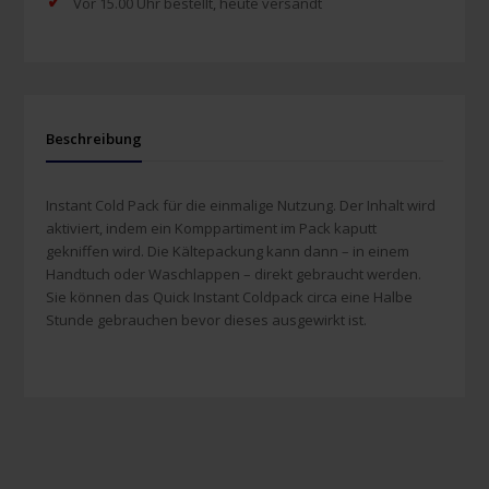
✓
Vor 15.00 Uhr bestellt, heute versandt
Beschreibung
Instant Cold Pack für die einmalige Nutzung. Der Inhalt wird
aktiviert, indem ein Komppartiment im Pack kaputt
gekniffen wird. Die Kältepackung kann dann – in einem
Handtuch oder Waschlappen – direkt gebraucht werden.
Sie können das Quick Instant Coldpack circa eine Halbe
Stunde gebrauchen bevor dieses ausgewirkt ist.