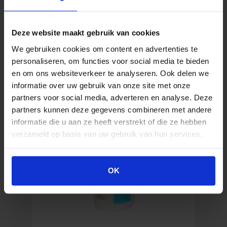
Inkl. MwSt.
Deze website maakt gebruik van cookies
Röwo
In den Warenkorb
We gebruiken cookies om content en advertenties te
Sport-
personaliseren, om functies voor social media te bieden
Gel
200
en om ons websiteverkeer te analyseren. Ook delen we
ml
informatie over uw gebruik van onze site met onze
Menge
partners voor social media, adverteren en analyse. Deze
partners kunnen deze gegevens combineren met andere
informatie die u aan ze heeft verstrekt of die ze hebben
verzameld op basis van uw gebruik van hun services.
OK