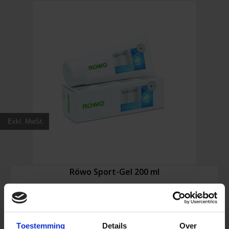
cm
Menge
Exkl. MwSt.
Röwo Sport-Gel 200 ml
17,72
€
Toestemming
Details
Over