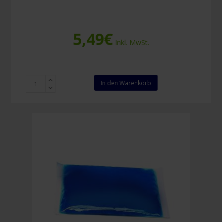
5,49
€
Inkl. MwSt.
Röwo
In den Warenkorb
Kalt-
Warm
Kompresse
13
x
28
cm
Menge