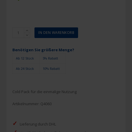
Quick
IN DEN WARENKORB
Instant
Kälte-
Sofort
Benötigen Sie größere Menge?
Kompresse
Ab 12 Stück
5% Rabatt
14
x
Ab 24 Stück
10% Rabatt
18
cm
Menge
Cold Pack für die einmalige Nutzung
Artikelnummer:
Q4060
✓
Lieferung durch DHL