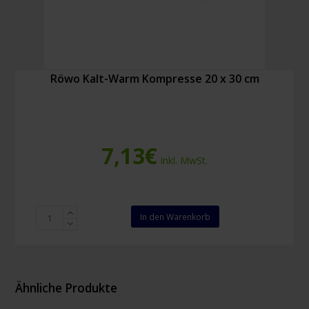
Röwo Kalt-Warm Kompresse 20 x 30 cm
7,13
€
Inkl. MwSt.
Röwo
In den Warenkorb
Kalt-
Warm
Kompresse
20
x
Ähnliche Produkte
30