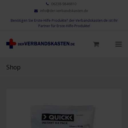
06238-9846810
info@der-verbandskasten.de
Benötigen Sie Erste-Hilfe-Produkte? der-Verbandskasten.de ist Ihr
Partner für Erste-Hilfe-Produkte!
Mo
M
öf
Shop