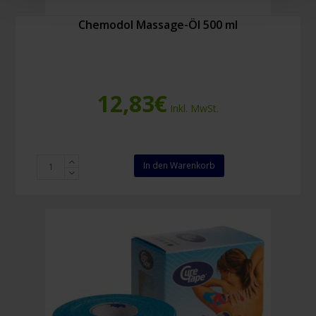
Chemodol Massage-Öl 500 ml
12,83
€
Inkl. MwSt.
Chemodol
In den Warenkorb
Massage-
Öl
500
ml
Menge