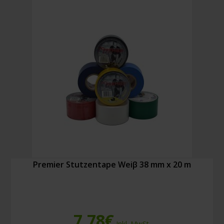
x
5
m
Menge
Premier Stutzentape Weiβ 38 mm x 20 m
7,78
€
Inkl. MwSt.