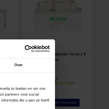
cm x 5
Quick Universalbinde 10 cm x 5
m
Over
1,36
€
.
Inkl. MwSt.
 media te bieden en om ons
ze partners voor social
nformatie die u aan ze heeft
Quick
rb
In den Warenkorb
Universalbinde