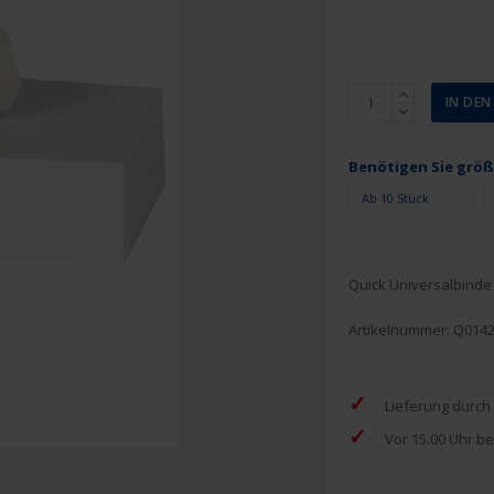
Quick
IN DE
Universalbinde
6
cm
Benötigen Sie grö
x
Ab 10 Stück
5
m
Menge
Quick Universalbinde 
Artikelnummer:
Q014
✓
Lieferung durch
✓
Vor 15.00 Uhr be