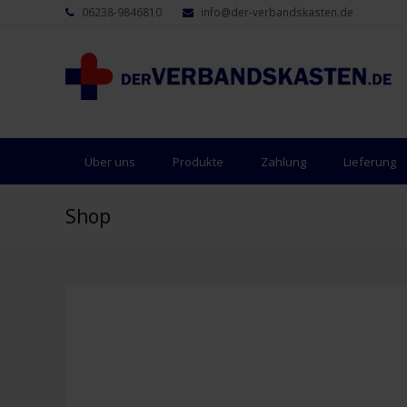
06238-9846810
info@der-verbandskasten.de
Über uns
Produkte
Zahlung
Lieferung
Shop