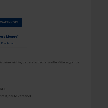
N WARENKORB
ßere Menge?
10% Rabatt
ist eine leichte, dauerelastische, weiße Mittelzugbinde.
2
 DHL
stellt, heute versandt