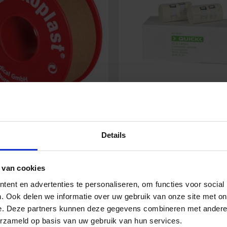
koplast 2,5 cm x 9,2 m
Quick Universalbinde 8 
m
Details
6,50
€
1,01
€
 van cookies
Inkl. MwSt.
Inkl. MwSt
ent en advertenties te personaliseren, om functies voor social
. Ook delen we informatie over uw gebruik van onze site met on
e. Deze partners kunnen deze gegevens combineren met andere i
last
Quick
In den Warenkorb
In den Warenko
erzameld op basis van uw gebruik van hun services.
Universalbinde