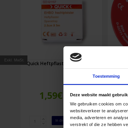
Exkl. MwSt.
Quick Heftpflaster 2,5 cm x 5 m
Leu
Toestemming
1,59
€
Deze website maakt gebruik
Inkl. MwSt.
We gebruiken cookies om cont
websiteverkeer te analyseren
media, adverteren en analys
Quick
Leukop
In den Warenkorb
verstrekt of die ze hebben v
Heftpflaster
2,5