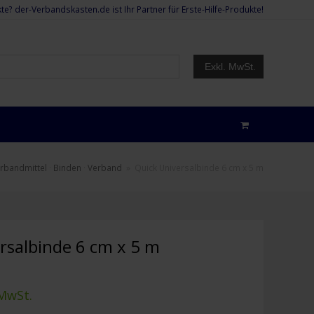
te? der-Verbandskasten.de ist Ihr Partner für Erste-Hilfe-Produkte!
Exkl. MwSt.
rbandmittel
·
Binden
·
Verband
»
Quick Universalbinde 6 cm x 5 m
rsalbinde 6 cm x 5 m
 MwSt.