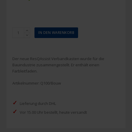
Resc-
IN DEN WARENKORB
Q-
Assist
Verbandkasten
Bau
Der neue ResQAssist Verbandkasten wurde für die
Menge
Bauindustrie zusammengestellt. Er enthält einen
Farbleitfaden.
Artikelnummer:
Q100/Bouw
✓
Lieferung durch DHL
✓
Vor 15.00 Uhr bestellt, heute versandt