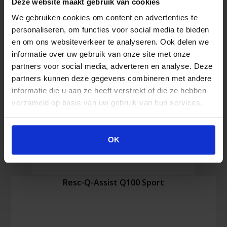
13164
Deze website maakt gebruik van cookies
(Auto,
We gebruiken cookies om content en advertenties te
Bus,
personaliseren, om functies voor social media te bieden
LKW)
en om ons websiteverkeer te analyseren. Ook delen we
Menge
informatie over uw gebruik van onze site met onze
partners voor social media, adverteren en analyse. Deze
partners kunnen deze gegevens combineren met andere
informatie die u aan ze heeft verstrekt of die ze hebben
verzameld op basis van uw gebruik van hun services.
OK
Resc-Q-Assist Q100 Sport