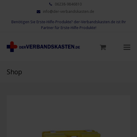
06238-9846810
info@der-verbandskasten.de
Benötigen Sie Erste-Hilfe-Produkte? der-Verbandskasten.de ist Ihr
Partner für Erste-Hilfe-Produkte!
Mo
M
öf
Shop