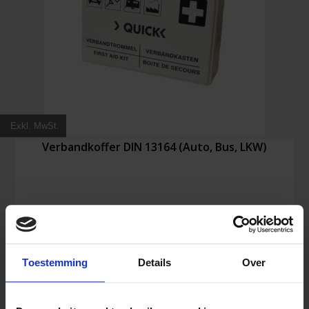
Exkl. MwSt.
Verbandkoffer DIN 13164 (Auto, Bus, LKW)
18,34
€
Inkl. MwSt.
Toestemming
Details
Over
Verbandkoffer
In den Warenkorb
DIN