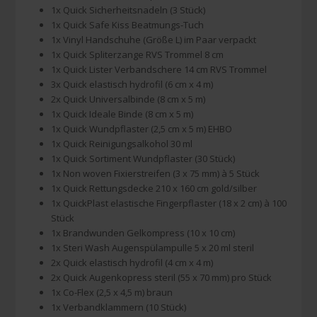
1x Quick Sicherheitsnadeln (3 Stück)
1x Quick Safe Kiss Beatmungs-Tuch
1x Vinyl Handschuhe (Größe L) im Paar verpackt
1x Quick Spliterzange RVS Trommel 8 cm
1x Quick Lister Verbandschere 14 cm RVS Trommel
3x Quick elastisch hydrofil (6 cm x 4 m)
2x Quick Universalbinde (8 cm x 5 m)
1x Quick Ideale Binde (8 cm x 5 m)
1x Quick Wundpflaster (2,5 cm x 5 m) EHBO
1x Quick Reinigungsalkohol 30 ml
1x Quick Sortiment Wundpflaster (30 Stück)
1x Non woven Fixierstreifen (3 x 75 mm) à 5 Stück
1x Quick Rettungsdecke 210 x 160 cm gold/silber
1x QuickPlast elastische Fingerpflaster (18 x 2 cm) à 100
Stück
1x Brandwunden Gelkompress (10 x 10 cm)
1x Steri Wash Augenspülampulle 5 x 20 ml steril
2x Quick elastisch hydrofil (4 cm x 4 m)
2x Quick Augenkopress steril (55 x 70 mm) pro Stück
1x Co-Flex (2,5 x 4,5 m) braun
1x Verbandklammern (10 Stück)