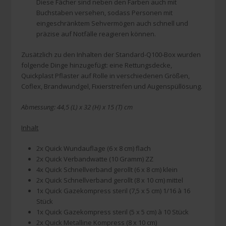
Diese Fächer sind neben den Farben auch mit
Buchstaben versehen, sodass Personen mit
eingeschränktem Sehvermögen auch schnell und
präzise auf Notfälle reagieren können.
Zusätzlich zu den Inhalten der Standard-Q100-Box wurden
folgende Dinge hinzugefügt: eine Rettungsdecke,
Quickplast Pflaster auf Rolle in verschiedenen Größen,
Coflex, Brandwundgel, Fixierstreifen und Augenspüllösung.
Abmessung: 44,5 (L) x 32 (H) x 15 (T) cm
Inhalt
2x Quick Wundauflage (6 x 8 cm) flach
2x Quick Verbandwatte (10 Gramm) ZZ
4x Quick Schnellverband gerollt (6 x 8 cm) klein
2x Quick Schnellverband gerollt (8 x 10 cm) mittel
1x Quick Gazekompress steril (7,5 x 5 cm) 1/16 à 16
Stück
1x Quick Gazekompress steril (5 x 5 cm) à 10 Stück
2x Quick Metalline Kompress (8 x 10 cm)