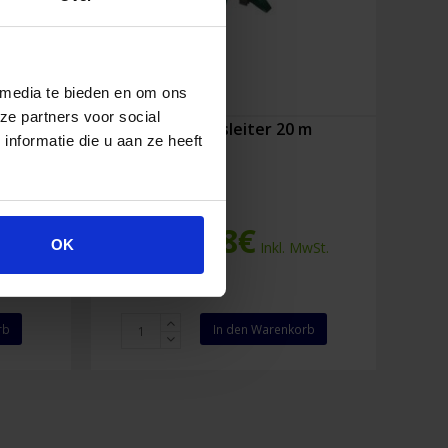
 media te bieden en om ons
ze partners voor social
m
Rettungsleiter 20 m
nformatie die u aan ze heeft
356,38
€
OK
wSt.
Inkl. MwSt.
Rettungsleiter
rb
In den Warenkorb
20
m
Menge