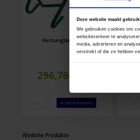
Deze website maakt gebruik
We gebruiken cookies om cont
websiteverkeer te analyseren
Rettungsleiter 16 m
media, adverteren en analys
verstrekt of die ze hebben v
296,76
€
1
Inkl. MwSt.
Rettungsleiter
Rettun
In den Warenkorb
16
7
m
m
Menge
Menge
Ähnliche Produkte