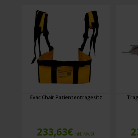
Evac Chair Patiententragesitz
Trag
233,63
€
2
Inkl. MwSt.