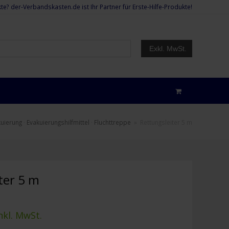
te? der-Verbandskasten.de ist Ihr Partner für Erste-Hilfe-Produkte!
Exkl. MwSt.
kuierung
·
Evakuierungshilfmittel
·
Fluchttreppe
»
Rettungsleiter 5 m
ter 5 m
nkl. MwSt.