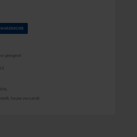
N WARENKORB
ke geeignet
L5
 DHL
stellt, heute versandt