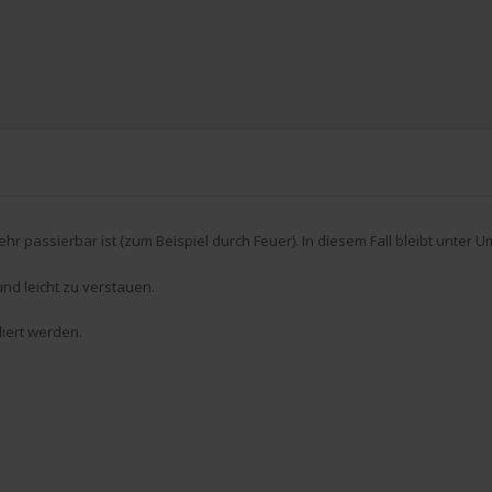
hr passierbar ist (zum Beispiel durch Feuer).
In
diesem Fall bleibt unter 
nd leicht zu verstauen.
liert werden.