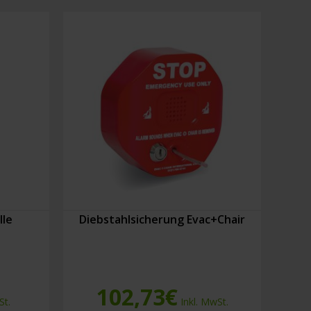
lle
Diebstahlsicherung Evac+Chair
102,73
€
St.
Inkl. MwSt.