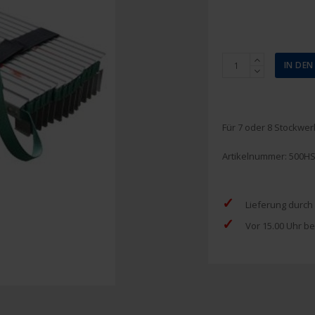
Rettungsleiter
IN DE
5
m
Menge
Für 7 oder 8 Stockwer
Artikelnummer:
500HS
✓
Lieferung durch
✓
Vor 15.00 Uhr be