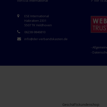
von ESE International
✓ Vor 15.00
ESE International
Habraken 2331
5507 TK Veldhoven
06238-9846810
info@der-verbandskasten.de
- Allgemei
- Datensc
Geschäftskundenshop