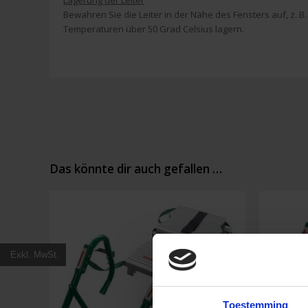
Lagerung der Leiter
Bewahren Sie die Leiter in der Nähe des Fensters auf, z. B.
Temperaturen über 50 Grad Celsius lagern.
Das könnte dir auch gefallen …
Exkl. MwSt.
Toestemming