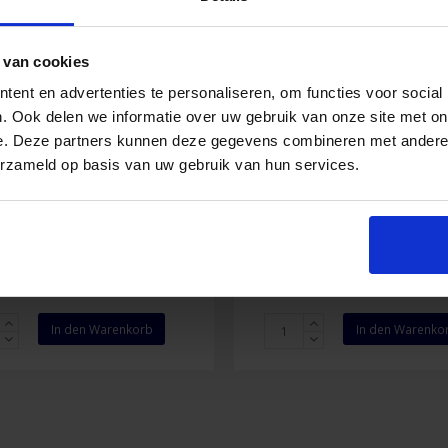
 van cookies
ent en advertenties te personaliseren, om functies voor social
. Ook delen we informatie over uw gebruik van onze site met on
Rettungsleiter 7 m
Rettungsleiter 10 
e. Deze partners kunnen deze gegevens combineren met andere i
erzameld op basis van uw gebruik van hun services.
36,08
€
200,87
€
Inkl. MwSt.
Inkl. M
gsleiter
Rettungsleiter
In den Warenkorb
In den Warenko
10
m
Menge