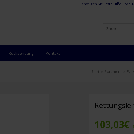
Benötigen Sie Erste-Hilfe-Produk
Rücksendung
Kontakt
Start
»
Sortiment
»
Eva
Rettungslei
103,03
€
I