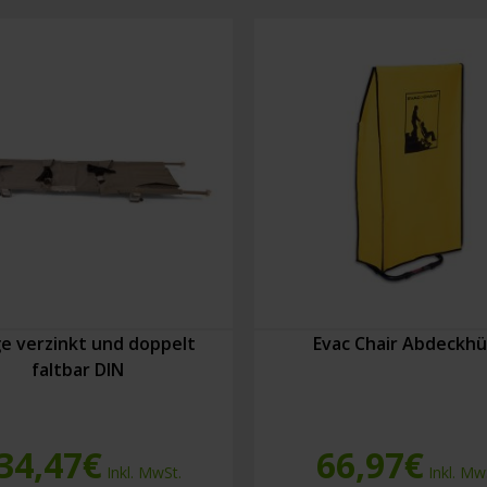
e verzinkt und doppelt
Evac Chair Abdeckhü
faltbar DIN
34,47
€
66,97
€
Inkl. MwSt.
Inkl. Mw