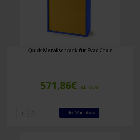
Quick Metallschrank für Evac Chair
571,86
€
Inkl. MwSt.
Quick
In den Warenkorb
Metallschrank
für
Evac
Chair