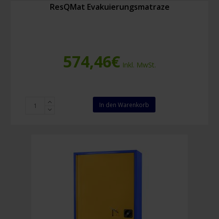
ResQMat Evakuierungsmatraze
574,46
€
Inkl. MwSt.
ResQMat
In den Warenkorb
Evakuierungsmatraze
Menge