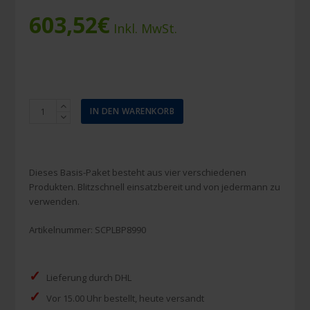
603,52
€
Inkl. MwSt.
S-
IN DEN WARENKORB
CAPEPLUS
Basic
Paket
Menge
Dieses Basis-Paket besteht aus vier verschiedenen
Produkten. Blitzschnell einsatzbereit und von jedermann zu
verwenden.
Artikelnummer:
SCPLBP8990
✓
Lieferung durch DHL
✓
Vor 15.00 Uhr bestellt, heute versandt