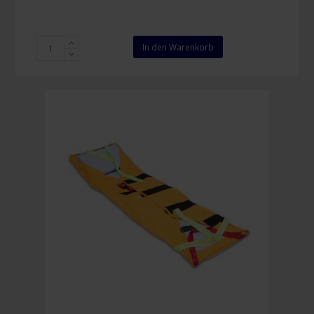
Rettungsleiter
In den Warenkorb
16
m
Menge