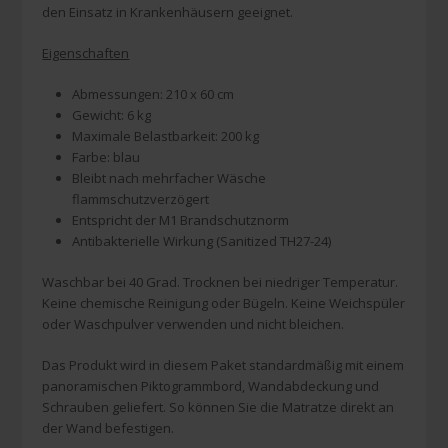
den Einsatz in Krankenhäusern geeignet.
Eigenschaften
Abmessungen: 210 x 60 cm
Gewicht: 6 kg
Maximale Belastbarkeit: 200 kg
Farbe: blau
Bleibt nach mehrfacher Wäsche
flammschutzverzögert
Entspricht der M1 Brandschutznorm
Antibakterielle Wirkung (Sanitized TH27-24)
Waschbar bei 40 Grad. Trocknen bei niedriger Temperatur.
Keine chemische Reinigung oder Bügeln. Keine Weichspüler
oder Waschpulver verwenden und nicht bleichen.
Das Produkt wird in diesem Paket standardmäßig mit einem
panoramischen Piktogrammbord, Wandabdeckung und
Schrauben geliefert. So können Sie die Matratze direkt an
der Wand befestigen.