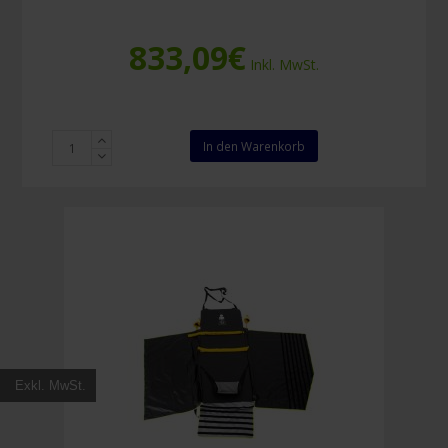
833,09
€
Inkl. MwSt.
S-
In den Warenkorb
CAPEPLUS
Evacuation
Mat
Premium
Model
Menge
Exkl. MwSt.