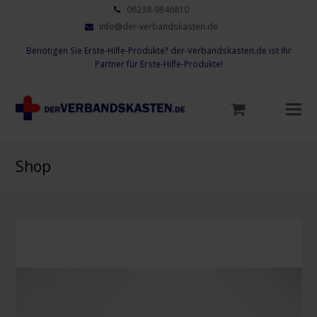
06238-9846810
info@der-verbandskasten.de
Benötigen Sie Erste-Hilfe-Produkte? der-Verbandskasten.de ist Ihr
Partner für Erste-Hilfe-Produkte!
Mo
M
öf
Shop