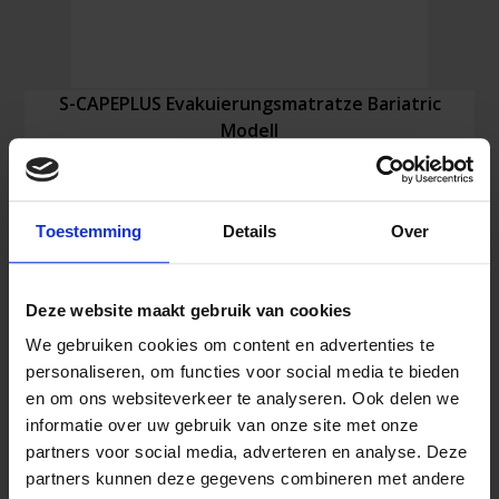
S-CAPEPLUS Evakuierungsmatratze Bariatric
Modell
1.479,81
€
Toestemming
Details
Over
Inkl. MwSt.
Deze website maakt gebruik van cookies
S-
In den Warenkorb
CAPEPLUS
We gebruiken cookies om content en advertenties te
Evakuierungsmatratze
personaliseren, om functies voor social media te bieden
Bariatric
en om ons websiteverkeer te analyseren. Ook delen we
Modell
informatie over uw gebruik van onze site met onze
Menge
Ähnliche Produkte
partners voor social media, adverteren en analyse. Deze
partners kunnen deze gegevens combineren met andere