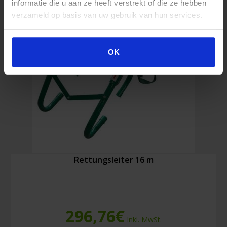
informatie die u aan ze heeft verstrekt of die ze hebben
verzameld op basis van uw gebruik van hun services.
OK
Rettungsleiter 16 m
296,76
€
Inkl. MwSt.