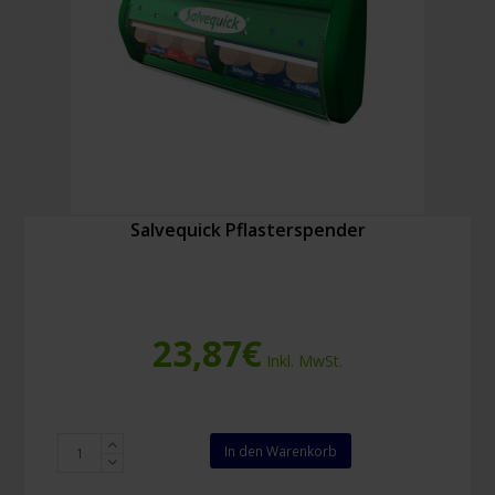
Salvequick Pflasterspender
23,87
€
Inkl. MwSt.
Salvequick
In den Warenkorb
Pflasterspender
Menge