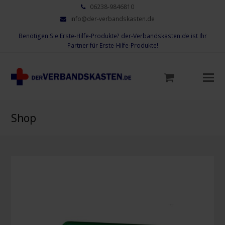
06238-9846810
info@der-verbandskasten.de
Benötigen Sie Erste-Hilfe-Produkte? der-Verbandskasten.de ist Ihr
Partner für Erste-Hilfe-Produkte!
Mo
M
öf
Shop