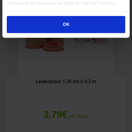
verzameld op basis van uw gebruik van hun services.
OK
Leukoplast 1,25 cm x 9,2 m
3,79
€
Inkl. MwSt.