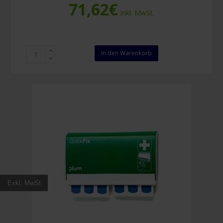
71,62
€
Inkl. MwSt.
Salvequick
In den Warenkorb
Nachfüllpackung
detektierbare
Pflaster
Menge
Exkl. MwSt.