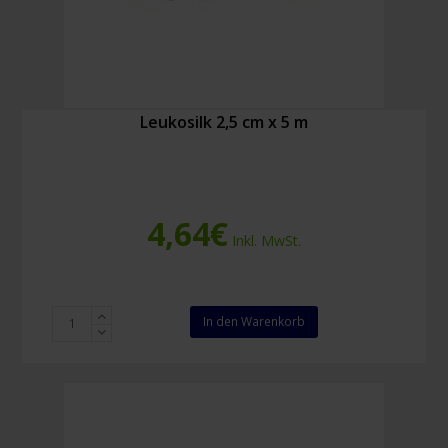
Leukosilk 2,5 cm x 5 m
4,64
€
Inkl. MwSt.
Leukosilk
In den Warenkorb
2,5
cm
x
5
m
Menge