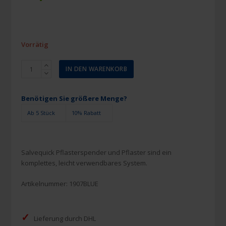
Vorrätig
Salvequick
IN DEN WARENKORB
Pflasterspender
detektierbar
Menge
Benötigen Sie größere Menge?
Ab 5 Stück
10% Rabatt
Salvequick Pflasterspender und Pflaster sind ein
komplettes, leicht verwendbares System.
Artikelnummer:
1907BLUE
✓
Lieferung durch DHL