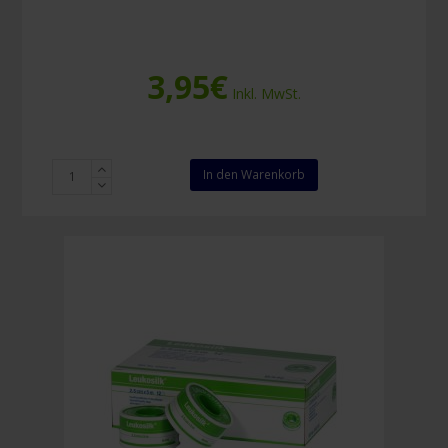
3,95
€
Inkl. MwSt.
Leukoflex
In den Warenkorb
2,5
cm
x
5
m
Menge