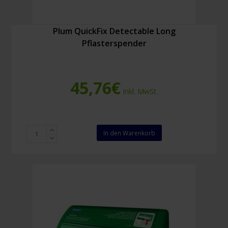
Plum QuickFix Detectable Long
Pflasterspender
45,76
€
Inkl. MwSt.
Plum
In den Warenkorb
QuickFix
Detectable
Long
Pflasterspender
Menge