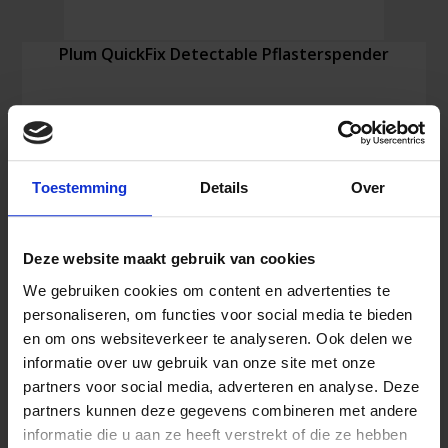
Plum QuickFix Detectable Pflasterspender
46,13
€
Inkl. MwSt.
Toestemming
Details
Over
Plum
In den Warenkorb
Deze website maakt gebruik van cookies
QuickFix
Detectable
We gebruiken cookies om content en advertenties te
Pflasterspender
personaliseren, om functies voor social media te bieden
Menge
en om ons websiteverkeer te analyseren. Ook delen we
Ähnliche Produkte
informatie over uw gebruik van onze site met onze
partners voor social media, adverteren en analyse. Deze
partners kunnen deze gegevens combineren met andere
informatie die u aan ze heeft verstrekt of die ze hebben