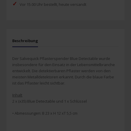
✓
Vor 15.00 Uhr bestellt, heute versandt
Beschreibung
Der Salvequick Pflasterspender Blue Detectable wurde
insbesondere für den Einsatz in der Lebensmittelbranche
entwickelt. Die detektierbaren Pflaster werden von den
meisten Metalldetektoren erkannt. Durch die blaue Farbe
ist das Pflaster leicht sichtbar.
Inhalt
2 x (x35) Blue Detectable und 1 x Schlüssel
• Abmessungen: B 23 x H 12 xT 5,5 cm