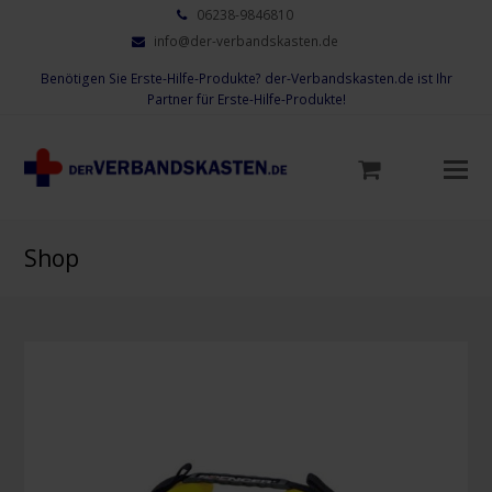
06238-9846810
info@der-verbandskasten.de
Benötigen Sie Erste-Hilfe-Produkte? der-Verbandskasten.de ist Ihr
Partner für Erste-Hilfe-Produkte!
Mo
M
öf
Shop