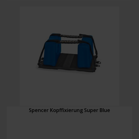
Kinn/
Kopf
zur
Fixierung
des
Kopfes
Menge
Spencer Kopffixierung Super Blue