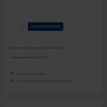
Spencer
IN DEN WARENKORB
Contour
universeller
Kopfimmobilisator
gelb/schwarz
Spencer Contour Kopfimmobilisator
Menge
Artikelnummer:
SH00201A
✓
Lieferung durch DHL
✓
Vor 15.00 Uhr bestellt, heute versandt