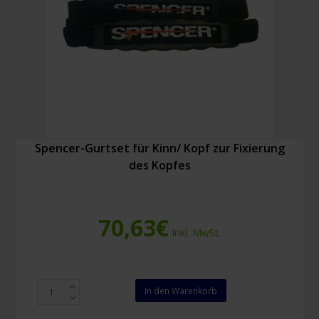
Spencer-Gurtset für Kinn/ Kopf zur Fixierung
des Kopfes
70,63
€
Inkl. MwSt.
Spencer-
In den Warenkorb
Gurtset
für