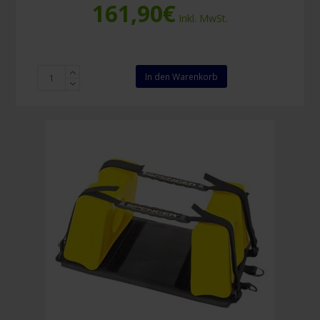
161,90
€
Inkl. MwSt.
Spencer
In den Warenkorb
Kopffixierung
Super
Blue
Menge