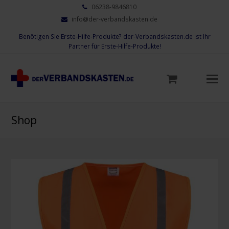
06238-9846810
info@der-verbandskasten.de
Benötigen Sie Erste-Hilfe-Produkte? der-Verbandskasten.de ist Ihr
Partner für Erste-Hilfe-Produkte!
Mo
M
öf
Shop