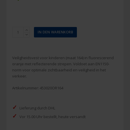
Veiligheidsvest
IN DEN WARENKORB
Kids
oranje
maat
164
Veiligheidsvest voor kinderen (maat 164) in fluorescerend
Menge
oranje met reflecterende strepen. Voldoet aan EN1150-
norm voor optimale zichtbaarheid en veiligheid in het
verkeer.
Artikelnummer:
453020OR164
✓
Lieferung durch DHL
✓
Vor 15.00 Uhr bestellt, heute versandt