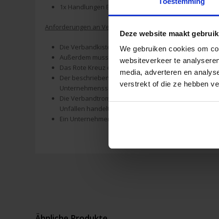
Toestemming
1x Handlungen Erste Hilfe
Anforderungen an Verbandtrommeln für Unternehmen
Deze website maakt gebruik
Die Verbandkiste muss griffbereit sein, sie sollte inn
We gebruiken cookies om cont
Außerdem muss sie mit einem Halter versehen sein, de
websiteverkeer te analyseren
Das Rote Kreuz empfiehlt, alle sechs Monate den Erste
media, adverteren en analys
Der beschriebene Inhalt ist übrigens ein Mindestpaket
verstrekt of die ze hebben v
Unternehmenssituation angepasst zu werden.
Die Verbandtrommel muss eine klare Gebrauchsanweis
Unfällen handelt.
Ein Unternehmen ist selbst für den Inhalt der Verban
Ähnliche Produkte