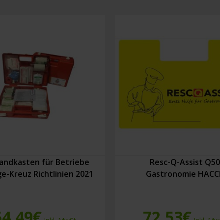
andkasten für Betriebe
Resc-Q-Assist Q50
e-Kreuz Richtlinien 2021
Gastronomie HACC
54,49
€
72,53
€