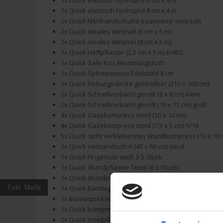
1x Quick elastisch hydrophil 6 cm x 4 m
1x Quick elastisch hydrophil 8 cm x 4 m
2x Quick Nitrilhandschuhe paarweise verpackt
2x Quick ideales Windsel (6 cm x 5 m)
2x Quick ideales Windsel (8 cm x 5 m)
1x Quick Heftpflaster (2,5 cm x 5 m) EHBO
1x Quick Safe Kiss Beatmungstuch
1x Quick Splinterpincet Edelstahl 8 cm
1x Quick Rettungsdecke gold/silber (210 x 160 cm)
2x Quick Schnellverband gerollt (6 x 8 cm) klein
2x Quick Schnellverband gerollt (10 x 12 cm) groß
4x Quick Gazekompress steril (10 x 10 cm)
4x Quick Gazekompress steril (7,5 x 5 cm) 1/16
5x Quick nicht verklebendes Wundkompress (10 x 10 
2x Quick Verbandtuch A (40 x 60 cm) steril
1x Quick Fingerbob weiß à 5 Stück
1x Quick Wundpflaster Textil (6 x 10 cm)
1x Quick Wundpflaster Sortiment 3 Größen (15 Stück)
1x Quick Bandage selbsthaftend (2,5 cm x 4 m)
Exkl. MwSt.
1x Blasenpricker à 5 Stück
1x Quick komprimierte Gazebinde CE
2x Quick Inselpflaster 5 x 7 cm