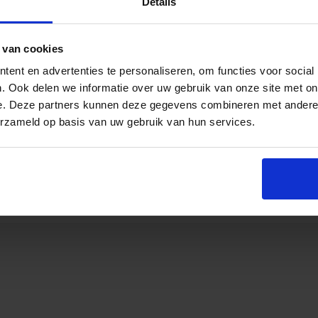
Details
 van cookies
erhalb einer halben Minute erreichbar sein.
ent en advertenties te personaliseren, om functies voor social
r eine deutliche Sichtbarkeit an der Wand ermöglicht. Zudem sollte sie ei
. Ook delen we informatie over uw gebruik van onze site met on
-Hilfe-Koffer zu überprüfen. Dies betrifft sowohl den Inhalt als auch das
e. Deze partners kunnen deze gegevens combineren met andere i
; die Kiste sollte ausreichend Platz bieten, um je nach spezifischen Risik
erzameld op basis van uw gebruik van hun services.
ung enthalten, außerdem eine Anleitung mit den Handlungen Erste Hilfe
dkiste verantwortlich, gegebenenfalls kann eine Wartung (Überprüfung der