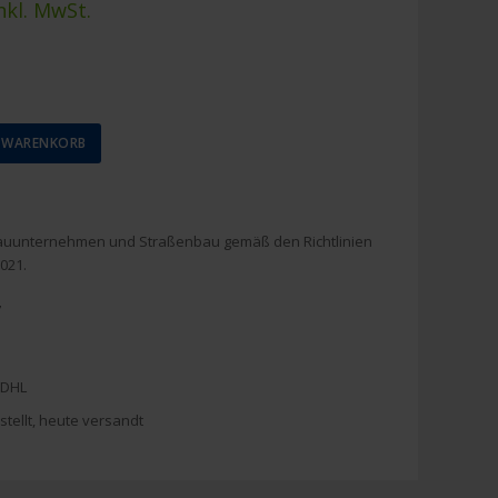
nkl. MwSt.
N WARENKORB
auunternehmen und Straßenbau gemäß den Richtlinien
021.
7
 DHL
stellt, heute versandt