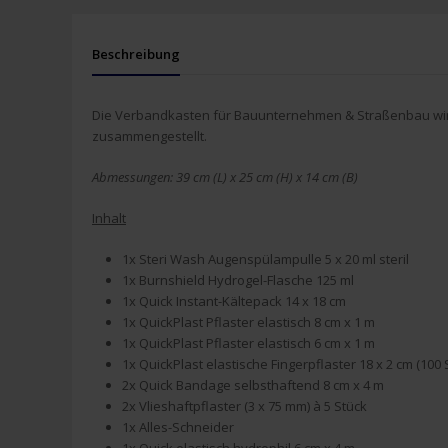
Beschreibung
Die Verbandkasten für Bauunternehmen & Straßenbau wird 
zusammengestellt.
Abmessungen: 39 cm (L) x 25 cm (H) x 14 cm (B)
Inhalt
1x Steri Wash Augenspülampulle 5 x 20 ml steril
1x Burnshield Hydrogel-Flasche 125 ml
1x Quick Instant-Kältepack 14 x 18 cm
1x QuickPlast Pflaster elastisch 8 cm x 1 m
1x QuickPlast Pflaster elastisch 6 cm x 1 m
1x QuickPlast elastische Fingerpflaster 18 x 2 cm (100 
2x Quick Bandage selbsthaftend 8 cm x 4 m
2x Vlieshaftpflaster (3 x 75 mm) à 5 Stück
1x Alles-Schneider