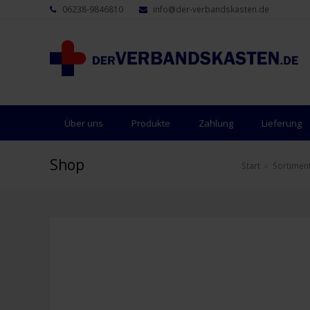
06238-9846810
info@der-verbandskasten.de
Über uns
Produkte
Zahlung
Lieferung
Shop
Start
»
Sortimen