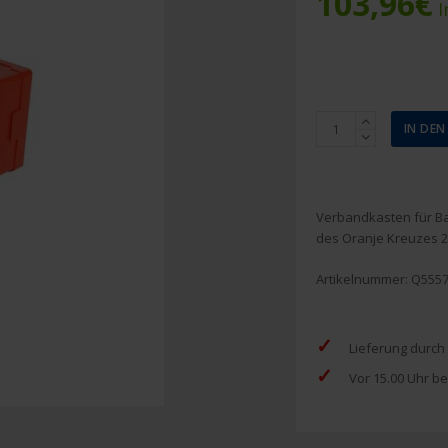
103,96
€
I
Verbandkasten
IN DE
Toolpack
Bauunternehmen
&
Straßenbau
Verbandkasten für B
Oranje
des Oranje Kreuzes 2
Kreuz
Menge
Artikelnummer:
Q555
✓
Lieferung durch
✓
Vor 15.00 Uhr be