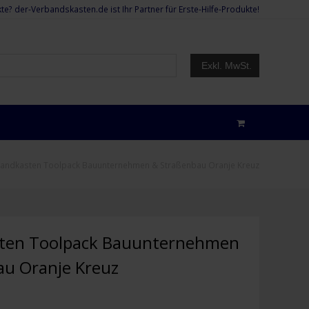
te? der-Verbandskasten.de ist Ihr Partner für Erste-Hilfe-Produkte!
Exkl. MwSt.
andkasten Toolpack Bauunternehmen & Straßenbau Oranje Kreuz
ten Toolpack Bauunternehmen
au Oranje Kreuz