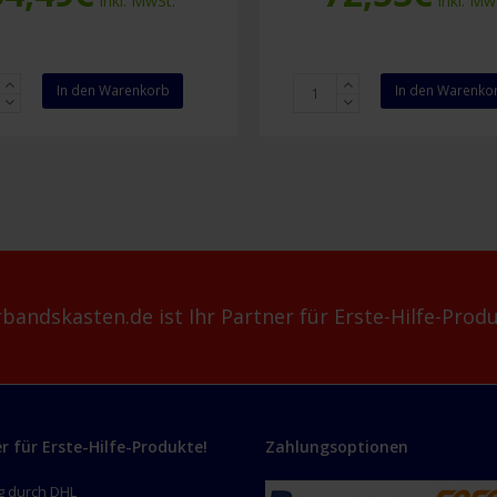
Inkl. MwSt.
Inkl. Mw
ndkasten
Resc-
In den Warenkorb
In den Warenko
Q-
be
Assist
e-
Q50
Gastronomie
nien
HACCP
Menge
bandskasten.de ist Ihr Partner für Erste-Hilfe-Produ
er für Erste-Hilfe-Produkte!
Zahlungsoptionen
g durch DHL