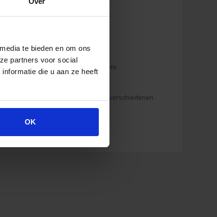
Over
 media te bieden en om ons
nfach zu öffnen sein.
ze partners voor social
 Haltbarkeitsdatum der sterilen Produkte.
nformatie die u aan ze heeft
en oder Erfahrungen an die jeweilige
. Darin kannst du lesen, wie man bei verschiedenen
 Haltbarkeit
OK