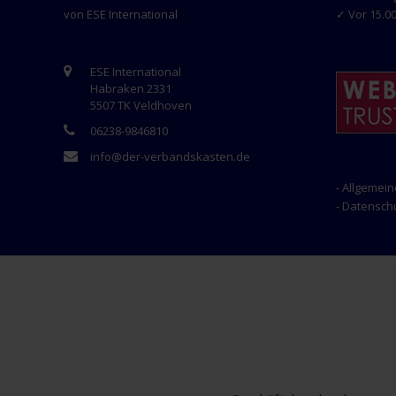
von ESE International
✓ Vor 15.00
ESE International
Habraken 2331
5507 TK Veldhoven
06238-9846810
info@der-verbandskasten.de
- Allgemei
- Datensc