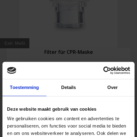
Exkl. MwSt.
Filter für CPR-Maske
3,16
€
Toestemming
Details
Over
Inkl. MwSt.
Deze website maakt gebruik van cookies
Filter
In den Warenkorb
für
We gebruiken cookies om content en advertenties te
CPR-
personaliseren, om functies voor social media te bieden
Maske
en om ons websiteverkeer te analyseren. Ook delen we
Menge