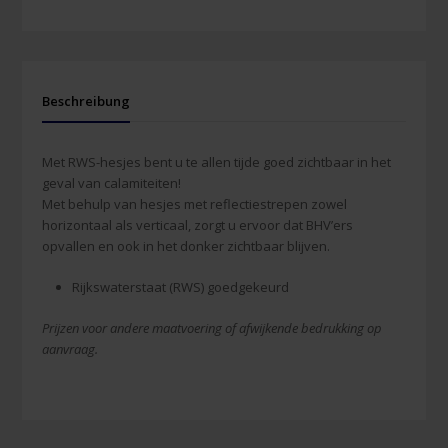
Beschreibung
Met RWS-hesjes bent u te allen tijde goed zichtbaar in het
geval van calamiteiten!
Met behulp van hesjes met reflectiestrepen zowel
horizontaal als verticaal, zorgt u ervoor dat BHV’ers
opvallen en ook in het donker zichtbaar blijven.
Rijkswaterstaat (RWS) goedgekeurd
Prijzen voor andere maatvoering of afwijkende bedrukking op
aanvraag.