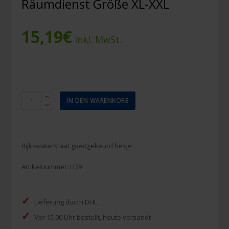
Räumdienst Größe XL-XXL
15,19
€
Inkl. MwSt.
Weste
IN DEN WARENKORB
RWS
rot
Druck
Räumdienst
Rijkswaterstaat goedgekeurd hesje
Größe
XL-
Artikelnummer:
H79
XXL
Menge
✓
Lieferung durch DHL
✓
Vor 15.00 Uhr bestellt, heute versandt