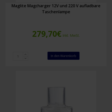
Maglite Magcharger 12V und 220 V aufladbare
Taschenlampe
279,70
€
Inkl. MwSt.
Maglite
In den Warenkorb
Magcharger
12V
und
220
V
aufladbare
Taschenlampe
Menge