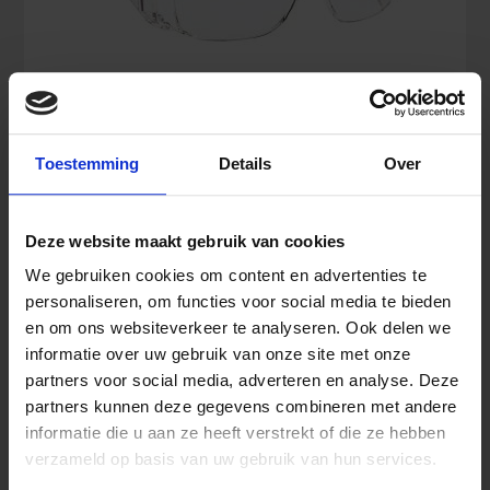
Honeywell Polysafe Plus Schutzbrille
Toestemming
Details
Over
Deze website maakt gebruik van cookies
5,63
€
We gebruiken cookies om content en advertenties te
Inkl. MwSt.
personaliseren, om functies voor social media te bieden
en om ons websiteverkeer te analyseren. Ook delen we
informatie over uw gebruik van onze site met onze
Honeywell
partners voor social media, adverteren en analyse. Deze
In den Warenkorb
Polysafe
partners kunnen deze gegevens combineren met andere
Plus
informatie die u aan ze heeft verstrekt of die ze hebben
Schutzbrille
verzameld op basis van uw gebruik van hun services.
Menge