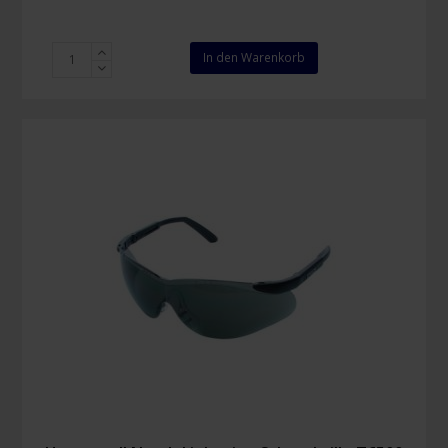
Honeywell
In den Warenkorb
LG20
Schutzbrille
Menge