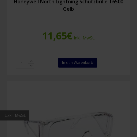
Honeywell North Lightning Schutzbrille T6500
Gelb
11,65
€
Inkl. MwSt.
Honeywell
In den Warenkorb
North
Lightning
Schutzbrille
T6500
Gelb
Menge
Exkl. MwSt.