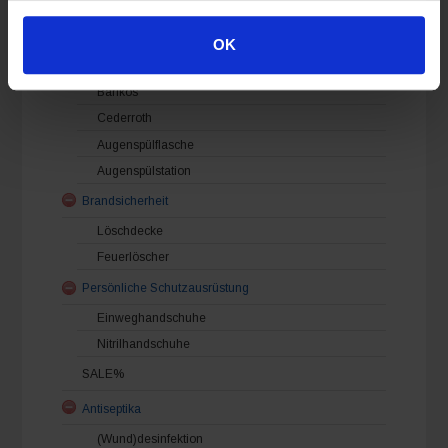
OK
Augenspülung
Barikos
Cederroth
Augenspülflasche
Augenspülstation
Brandsicherheit
Löschdecke
Feuerlöscher
Persönliche Schutzausrüstung
Einweghandschuhe
Nitrilhandschuhe
SALE%
Antiseptika
(Wund)desinfektion