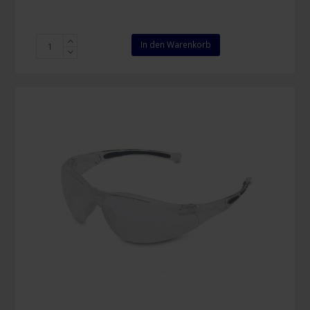
Honeywell
In den Warenkorb
SP1000
Sicherheitsbrille
2G
klar
Menge