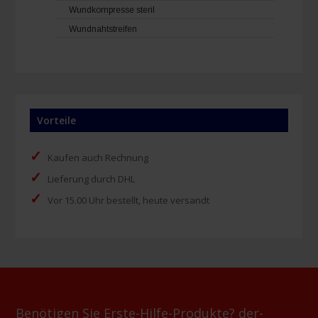
Wundkompresse steril
Wundnahtstreifen
Vorteile
✓
Kaufen auch Rechnung
✓
Lieferung durch DHL
✓
Vor 15.00 Uhr bestellt, heute versandt
Benötigen Sie Erste-Hilfe-Produkte? der-