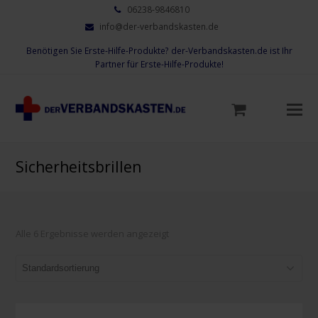
06238-9846810
info@der-verbandskasten.de
Benötigen Sie Erste-Hilfe-Produkte? der-Verbandskasten.de ist Ihr
Partner für Erste-Hilfe-Produkte!
Mo
M
öf
Sicherheitsbrillen
Alle 6 Ergebnisse werden angezeigt