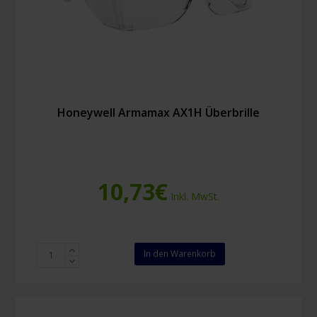
Honeywell Armamax AX1H Überbrille
10,73
€
Inkl. MwSt.
Honeywell
In den Warenkorb
Armamax
AX1H
Überbrille
Menge