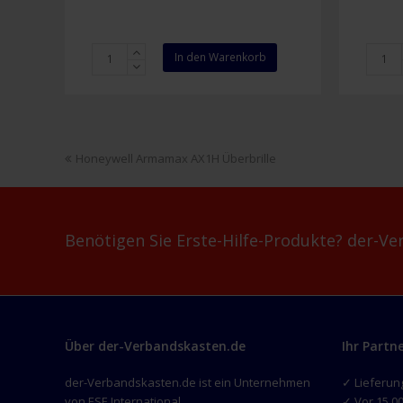
Honeywell
Pulseo
In den Warenkorb
Bilsom
Menge
303L
Karton
mit
200
vorheriger
Honeywell Armamax AX1H Überbrille
Paar,
Beitrag:
weiche
Schaumstoff-
Ohrstöpsel
Benötigen Sie Erste-Hilfe-Produkte? der-Ver
Menge
Über der-Verbandskasten.de
Ihr Partn
der-Verbandskasten.de ist ein Unternehmen
✓ Lieferun
von ESE International
✓ Vor 15.00