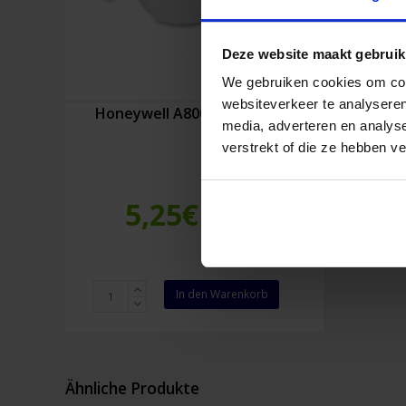
Deze website maakt gebruik
We gebruiken cookies om cont
websiteverkeer te analyseren
Honeywell A800 Schutzbrille
media, adverteren en analys
verstrekt of die ze hebben v
5,25
€
Inkl. MwSt.
Honeywell
In den Warenkorb
A800
Schutzbrille
Menge
Ähnliche Produkte