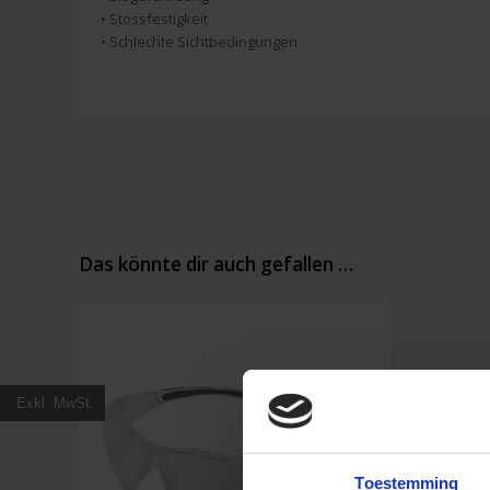
• Stossfestigkeit
• Schlechte Sichtbedingungen
Das könnte dir auch gefallen …
Exkl. MwSt.
Toestemming