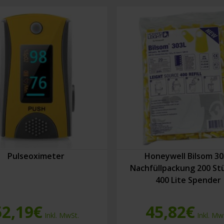
Pulseoximeter
Honeywell Bilsom 30
Nachfüllpackung 200 St
400 Lite Spender
52,19
€
45,82
€
Inkl. MwSt.
Inkl. Mw