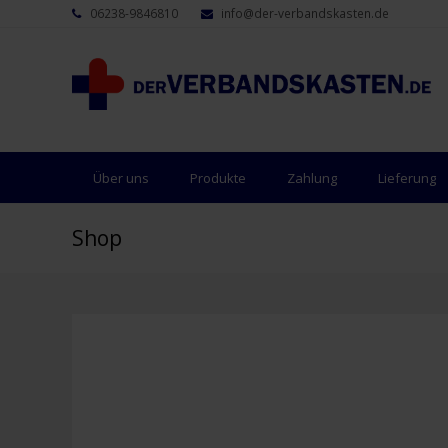
06238-9846810
info@der-verbandskasten.de
Über uns
Produkte
Zahlung
Lieferung
Shop