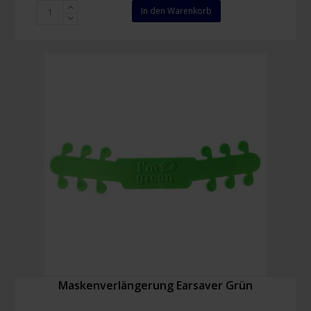
Honeywell
In den Warenkorb
Bilsom
303L
Karton
mit
200
Paar,
weiche
Schaumstoff-
Ohrstöpsel
Menge
Maskenverlängerung Earsaver Grün