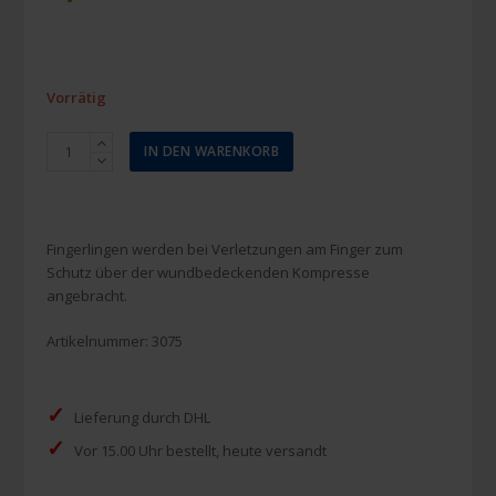
Vorrätig
Fingerling
IN DEN WARENKORB
Verband
(large)
100
Stück
Fingerlingen werden bei Verletzungen am Finger zum
Menge
Schutz über der wundbedeckenden Kompresse
angebracht.
Artikelnummer:
3075
✓
Lieferung durch DHL
✓
Vor 15.00 Uhr bestellt, heute versandt