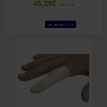
45,29
€
Inkl. MwSt.
Detektierbare
In den Warenkorb
blaue
Gummi-
Fingerlinge
(50
Stück)
Menge