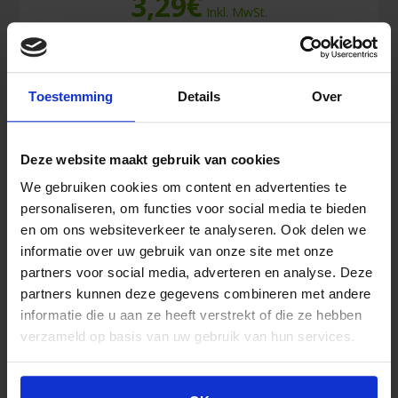
3,29
€
Inkl. MwSt.
Fingerling
In den Warenkorb
Toestemming
Details
Over
Verband
(small)
100
Stück
Deze website maakt gebruik van cookies
Menge
Ähnliche Produkte
We gebruiken cookies om content en advertenties te
personaliseren, om functies voor social media te bieden
en om ons websiteverkeer te analyseren. Ook delen we
informatie over uw gebruik van onze site met onze
partners voor social media, adverteren en analyse. Deze
partners kunnen deze gegevens combineren met andere
informatie die u aan ze heeft verstrekt of die ze hebben
verzameld op basis van uw gebruik van hun services.