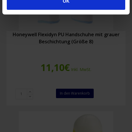
OK
Honeywell Flexidyn PU Handschuhe mit grauer
Beschichtung (Größe 8)
11,10
€
Inkl. MwSt.
Honeywell
In den Warenkorb
Flexidyn
PU
Handschuhe
mit
grauer
Beschichtung