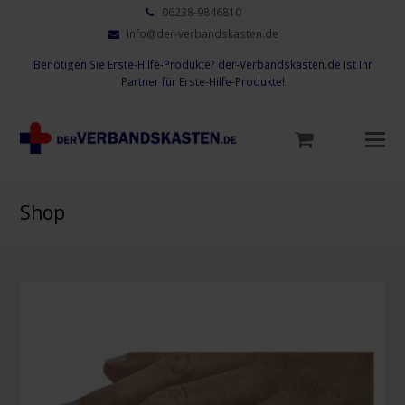
06238-9846810
info@der-verbandskasten.de
Benötigen Sie Erste-Hilfe-Produkte? der-Verbandskasten.de ist Ihr
Partner für Erste-Hilfe-Produkte!
Mo
M
öf
Shop