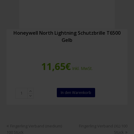
Honeywell North Lightning Schutzbrille T6500
Gelb
11,65
€
Inkl. MwSt.
Honeywell
In den Warenkorb
North
Lightning
Schutzbrille
T6500
Gelb
vorheriger
Nächster
Fingerling Verband (medium)
Fingerling Verband (XL) 100
Menge
Beitrag:
Beitrag:
100 Stück
Stück