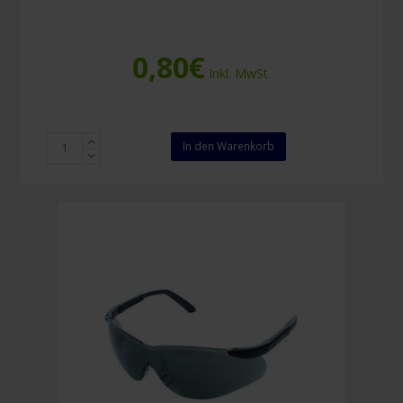
0,80
€
Inkl. MwSt.
Maskenverlängerung
In den Warenkorb
Earsaver
Grün
Menge