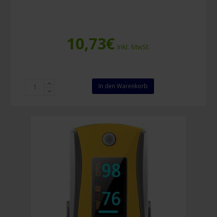
10,73
€
Inkl. MwSt.
Honeywell
In den Warenkorb
Armamax
AX1H
Überbrille
Menge