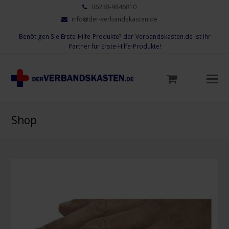
06238-9846810
info@der-verbandskasten.de
Benötigen Sie Erste-Hilfe-Produkte? der-Verbandskasten.de ist Ihr
Partner für Erste-Hilfe-Produkte!
Mo
M
öf
Shop