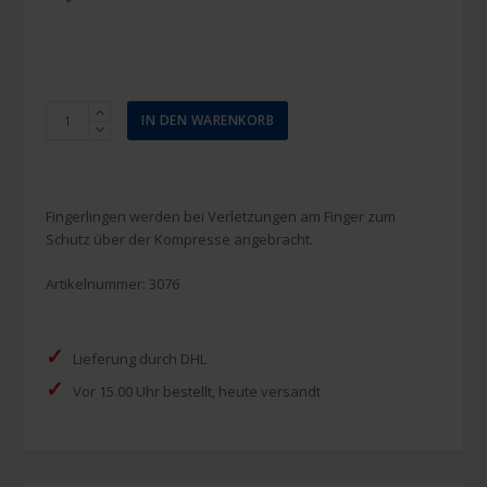
Fingerling
IN DEN WARENKORB
Verband
(XL)
100
Stück
Fingerlingen werden bei Verletzungen am Finger zum
Menge
Schutz über der Kompresse angebracht.
Artikelnummer:
3076
✓
Lieferung durch DHL
✓
Vor 15.00 Uhr bestellt, heute versandt