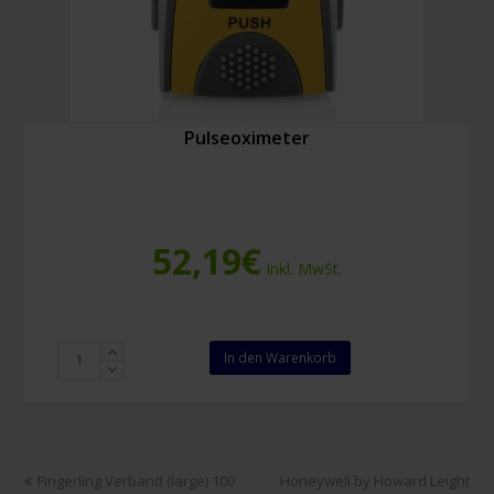
Pulseoximeter
52,19
€
Inkl. MwSt.
Pulseoximeter
In den Warenkorb
Menge
vorheriger
Nächster
Fingerling Verband (large) 100
Honeywell by Howard Leight