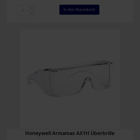
Honeywell
In den Warenkorb
Bilsom
303L
Nachfüllpackung
200
Stück
HS
400
Lite
Spender
Menge
Honeywell Armamax AX1H Überbrille