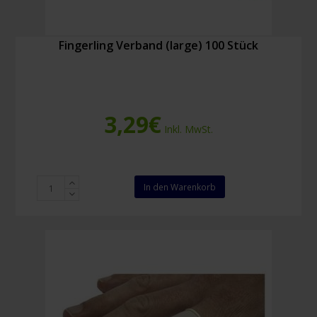
Fingerling Verband (large) 100 Stück
3,29
€
Inkl. MwSt.
Fingerling
In den Warenkorb
Verband
(large)
100
Stück
Menge