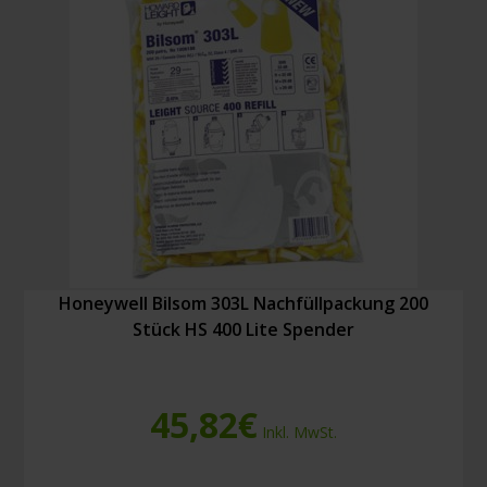
cm
lang.
Menge
Honeywell Bilsom 303L Nachfüllpackung 200
Stück HS 400 Lite Spender
45,82
€
Inkl. MwSt.