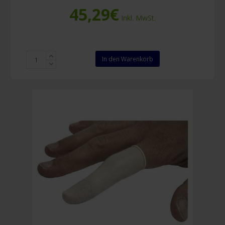
45,29
€
Inkl. MwSt.
Detektierbare
In den Warenkorb
blaue
Gummi-
Fingerlinge
(50
Stück)
Menge