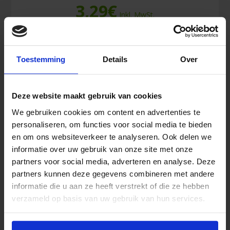
3,29
€
Inkl. MwSt.
Fingerling
In den Warenkorb
Toestemming
Details
Over
Verband
(small)
100
Stück
Deze website maakt gebruik van cookies
Menge
Ähnliche Produkte
We gebruiken cookies om content en advertenties te
personaliseren, om functies voor social media te bieden
en om ons websiteverkeer te analyseren. Ook delen we
informatie over uw gebruik van onze site met onze
partners voor social media, adverteren en analyse. Deze
partners kunnen deze gegevens combineren met andere
informatie die u aan ze heeft verstrekt of die ze hebben
verzameld op basis van uw gebruik van hun services.