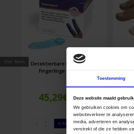
Exkl. MwSt.
Detektierbare blaue Gummi-
Fing
Fingerlinge (50 Stück)
Toestemming
45,29
€
Deze website maakt gebruik
Inkl. MwSt.
We gebruiken cookies om cont
websiteverkeer te analyseren
Detektierbare
Fingerl
media, adverteren en analys
In den Warenkorb
blaue
Verba
verstrekt of die ze hebben v