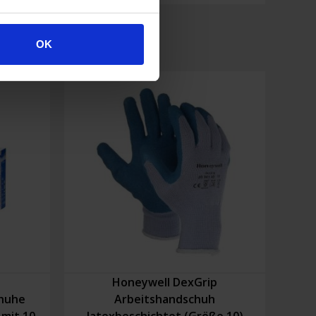
(large)
100
Stück
OK
Menge
Honeywell DexGrip
huhe
Arbeitshandschuh
 mit 10
latexbeschichtet (Größe 10)