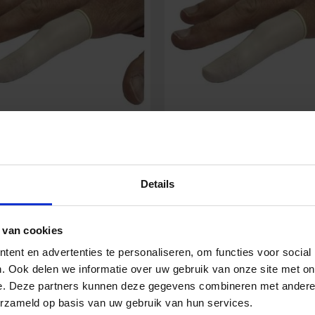
erling Verband (XL) 100
Fingerling Verband (smal
Stück
Stück
Details
3,29
€
3,29
€
 van cookies
Inkl. MwSt.
Inkl. MwSt
ent en advertenties te personaliseren, om functies voor social
. Ook delen we informatie over uw gebruik van onze site met on
ing
Fingerling
e. Deze partners kunnen deze gegevens combineren met andere i
In den Warenkorb
In den Warenko
nd
Verband
erzameld op basis van uw gebruik van hun services.