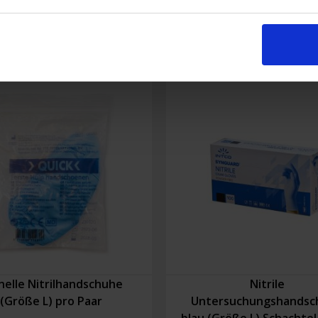
(small)
100
Stück
Menge
nelle Nitrilhandschuhe
Nitrile
(Größe L) pro Paar
Untersuchungshandsc
blau (Größe L) Schachtel