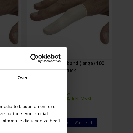
l) 100
Fingerling Verband (large) 100
Stück
Over
3,29
€
.
Inkl. MwSt.
 media te bieden en om ons
ze partners voor social
Fingerling
nformatie die u aan ze heeft
rb
In den Warenkorb
Verband