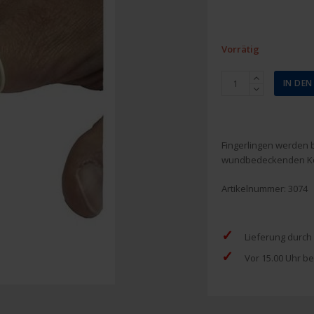
Vorrätig
Fingerling
IN DE
Verband
(medium)
100
Stück
Fingerlingen werden 
Menge
wundbedeckenden Ko
Artikelnummer:
3074
✓
Lieferung durch
✓
Vor 15.00 Uhr be