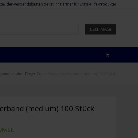
te? der-Verbandskasten.de ist Ihr Partner für Erste-Hilfe-Produkte!
Exkl. MwSt.
ghandschuhe
·
Finger-Cot
»
Fingerling Verband (medium) 100 Stück
Verband (medium) 100 Stück
 MwSt.