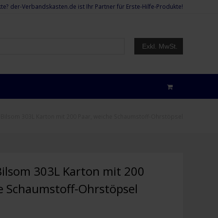
te? der-Verbandskasten.de ist Ihr Partner für Erste-Hilfe-Produkte!
Exkl. MwSt.
 Bilsom 303L Karton mit 200 Paar, weiche Schaumstoff-Ohrstöpsel
ilsom 303L Karton mit 200
e Schaumstoff-Ohrstöpsel