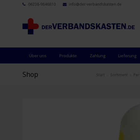
06238-9846810
info@der-verbandskasten.de
Über uns
Produkte
Zahlung
Lieferung
Shop
Start
»
Sortiment
»
Per