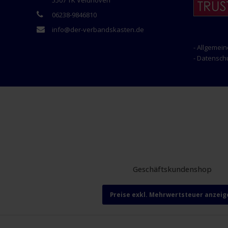
5507 TK Veldhoven
06238-9846810
info@der-verbandskasten.de
- Allgemei
- Datensc
Geschäftskundenshop
Preise exkl. Mehrwertsteuer anzeig