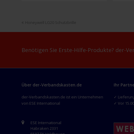
Menge
Auto
oder
LKW
vorheriger
Honeywell LG20 Schutzbrille
am
Beitrag:
Schlüs
Menge
Benötigen Sie Erste-Hilfe-Produkte? der-Ver
Über der-Verbandskasten.de
Ihr Partn
der-Verbandskasten.de ist ein Unternehmen
✓ Lieferun
von ESE International
✓ Vor 15.00
ESE International
Habraken 2331