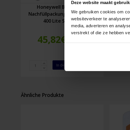
Deze website maakt gebruik
Honeywell Bilsom 303L
We gebruiken cookies om cont
Nachfüllpackung 200 Stück HS
websiteverkeer te analyseren
400 Lite Spender
media, adverteren en analys
verstrekt of die ze hebben v
45,82
€
Inkl. MwSt.
Honeywell
In den Warenkorb
Bilsom
303L
Nachfüllpackung
200
Stück
Ähnliche Produkte
HS
400
Lite
Spender
Menge