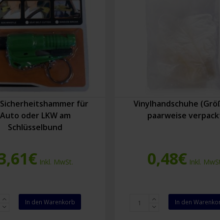
 Sicherheitshammer für
Vinylhandschuhe (Größ
Auto oder LKW am
paarweise verpack
Schlüsselbund
3,61
€
0,48
€
Inkl. MwSt.
Inkl. MwSt
Vinylhandschuhe
In den Warenkorb
In den Warenko
heitshammer
(Größe
L)