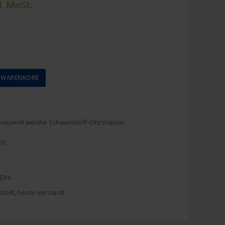
l. MwSt.
N WARENKORB
neywell weiche Schaumstoff-Ohrstöpsel.
73
 DHL
stellt, heute versandt