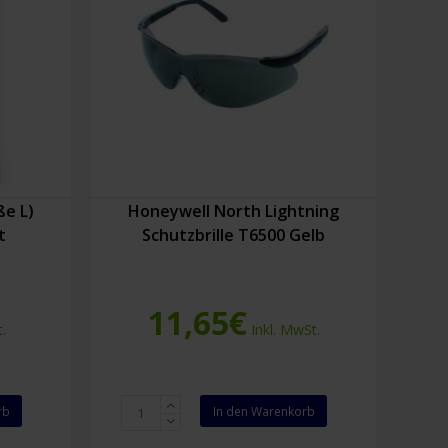
e L)
Honeywell North Lightning
t
Schutzbrille T6500 Gelb
11,65
€
.
Inkl. MwSt.
Honeywell
rb
In den Warenkorb
North
Lightning