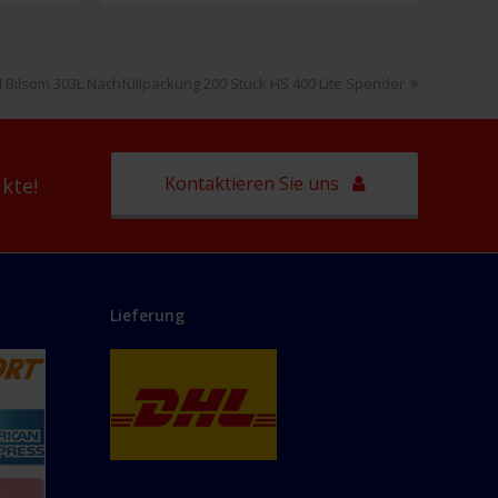
Schutzbrille
T6500
Gelb
 Bilsom 303L Nachfüllpackung 200 Stück HS 400 Lite Spender
Menge
Kontaktieren Sie uns
kte!
Lieferung