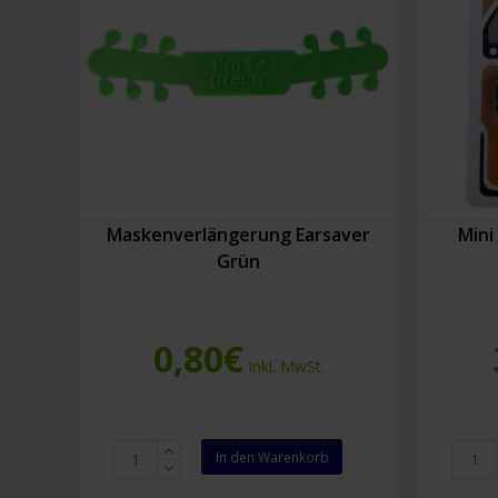
Maskenverlängerung Earsaver
Mini
Grün
0,80
€
Inkl. MwSt.
Maskenverlängerung
Mini
In den Warenkorb
Earsaver
Sicher
Grün
für