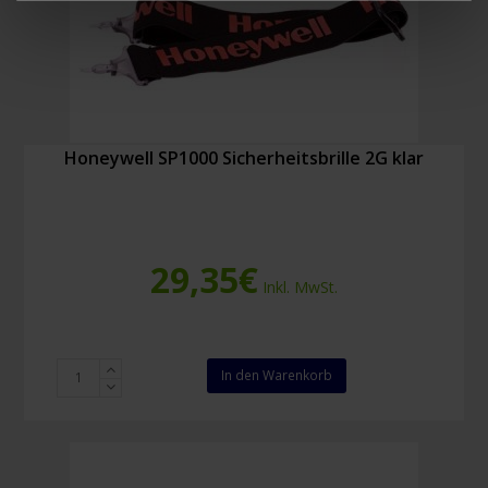
Honeywell SP1000 Sicherheitsbrille 2G klar
29,35
€
Inkl. MwSt.
Honeywell
In den Warenkorb
SP1000
Sicherheitsbrille
2G
klar
Menge