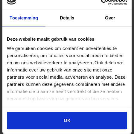
Stück
Toestemming
Details
Over
13,31
€
Inkl. MwSt.
Deze website maakt gebruik van cookies
We gebruiken cookies om content en advertenties te
personaliseren, om functies voor social media te bieden
Nitrilhandschuhe
In den Warenkorb
en om ons websiteverkeer te analyseren. Ook delen we
blau
Größe
informatie over uw gebruik van onze site met onze
XL,
partners voor social media, adverteren en analyse. Deze
Box
partners kunnen deze gegevens combineren met andere
mit
informatie die u aan ze heeft verstrekt of die ze hebben
100
verzameld op basis van uw gebruik van hun services.
Stück
Menge
OK