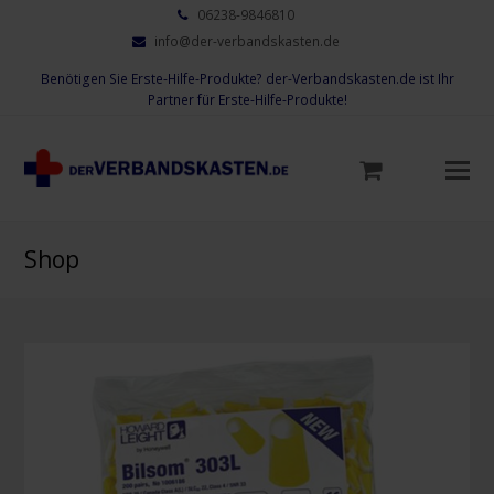
06238-9846810
info@der-verbandskasten.de
Benötigen Sie Erste-Hilfe-Produkte? der-Verbandskasten.de ist Ihr
Partner für Erste-Hilfe-Produkte!
Mo
M
öf
Shop