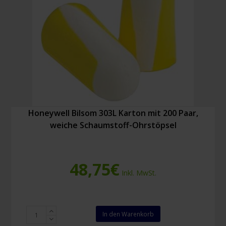
Spender
Menge
Honeywell Bilsom 303L Karton mit 200 Paar,
weiche Schaumstoff-Ohrstöpsel
48,75
€
Inkl. MwSt.
Honeywell
In den Warenkorb
Bilsom