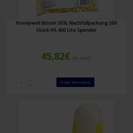
Honeywell Bilsom 303L Nachfüllpackung 200
Stück HS 400 Lite Spender
45,82
€
Inkl. MwSt.
Honeywell
In den Warenkorb
Bilsom
303L
Nachfüllpackung
200
Stück
HS
400
Lite