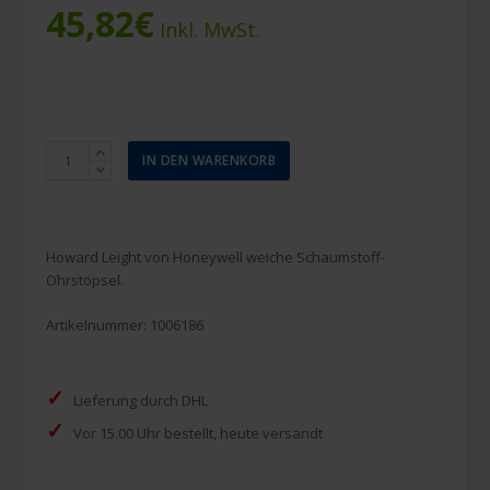
45,82
€
Inkl. MwSt.
Honeywell
IN DEN WARENKORB
Bilsom
303L
Nachfüllpackung
200
Howard Leight von Honeywell weiche Schaumstoff-
Stück
Ohrstöpsel.
HS
400
Artikelnummer:
1006186
Lite
Spender
Menge
✓
Lieferung durch DHL
✓
Vor 15.00 Uhr bestellt, heute versandt