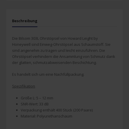
Beschreibung
Die Bilsom 303L Ohrstöpsel von Howard Leight by
Honeywell sind Einweg-Ohrstöpsel aus Schaumstoff. Sie
sind angenehm zu tragen und leicht einzuführen. Die
Ohrstöpsel verhindern die Ansammlung von Schmutz dank
der glatten, schmutzabweisenden Beschichtung.
Es handelt sich um eine Nachfüllpackung.
Spezifikation
Größe L: 5 – 12 mm
SNR-Wert: 33 dB
Verpackung enthält 400 Stück (200 Paare)
Material: Polyurethanschaum