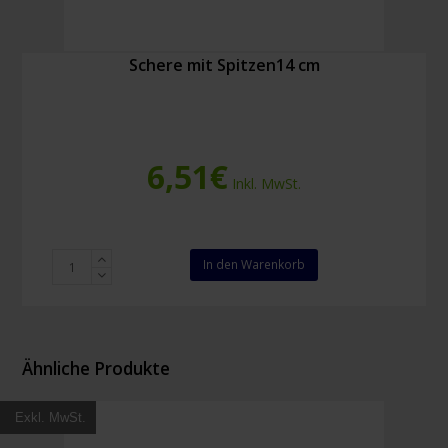
Schere mit Spitzen14 cm
6,51
€
Inkl. MwSt.
Schere
In den Warenkorb
mit
Spitzen14
cm
Menge
Ähnliche Produkte
Exkl. MwSt.