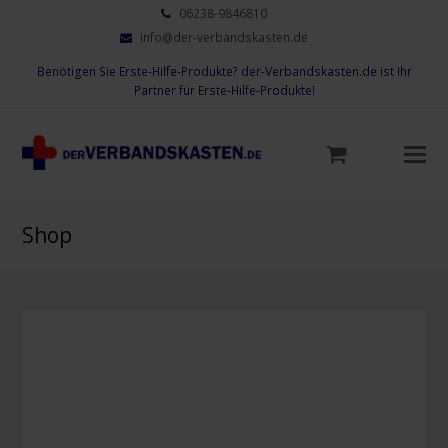
06238-9846810
info@der-verbandskasten.de
Benötigen Sie Erste-Hilfe-Produkte? der-Verbandskasten.de ist Ihr
Partner für Erste-Hilfe-Produkte!
Mo
M
öf
Shop