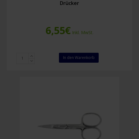
Drücker
6,55
€
Inkl. MwSt.
Zeckenpinzette
In den Warenkorb
RVS
mit
Greifbacken
und
Drücker
Menge