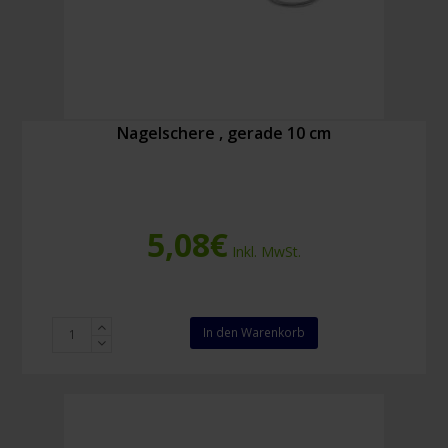
Nagelschere , gerade 10 cm
5,08
€
Inkl. MwSt.
Nagelschere
In den Warenkorb
,
gerade
10
cm
Menge