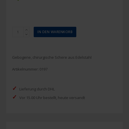
Chirurgische,
IN DEN WARENKORB
gebogene
Schere,
spitz/spitz
14
Gebogene, chirurgische Schere aus Edelstahl
cm
Menge
Artikelnummer:
0197
✓
Lieferung durch DHL
✓
Vor 15.00 Uhr bestellt, heute versandt