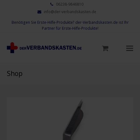
06238-9846810
info@der-verbandskasten.de
Benötigen Sie Erste-Hilfe-Produkte? der-Verbandskasten.de ist Ihr
Partner für Erste-Hilfe-Produkte!
Mo
M
öf
Shop