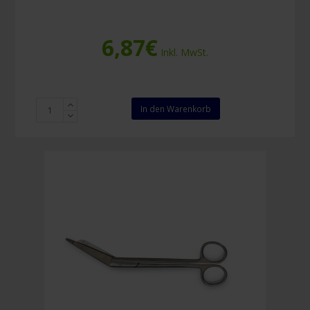
6,87
€
Inkl. MwSt.
Allzweckschere
In den Warenkorb
18
cm
Menge