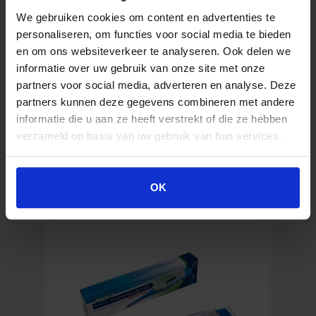
We gebruiken cookies om content en advertenties te
7,41
€
personaliseren, om functies voor social media te bieden
Inkl. MwSt.
en om ons websiteverkeer te analyseren. Ook delen we
informatie over uw gebruik van onze site met onze
partners voor social media, adverteren en analyse. Deze
Quick
partners kunnen deze gegevens combineren met andere
In den Warenkorb
Lister
informatie die u aan ze heeft verstrekt of die ze hebben
Verbandschere
verzameld op basis van uw gebruik van hun services.
20
cm
Menge
Ähnliche Produkte
OK