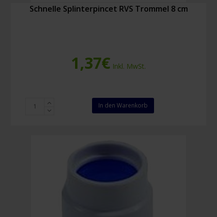
Schnelle Splinterpincet RVS Trommel 8 cm
1,37
€
Inkl. MwSt.
Schnelle
In den Warenkorb
Splinterpincet
RVS
Trommel
8
cm
Menge