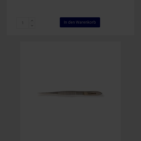
Zeckenpinzette
In den Warenkorb
RVS
mit
Greifbacken
und
Drücker
Menge