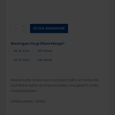
Schnell
IN DEN WARENKORB
Listerverbandsschere
14
cm
Benötigen Sie größere Menge?
RVS
Ab 10 Stück
10% Rabatt
Trommel
Menge
Ab 50 Stück
15% Rabatt
Medizinische Schere aus rostfreiem Stahl, um Verbände
und Wickel sicher durchzuschneiden. Geeignet für jedes
Verbandskasten.
Artikelnummer:
Q8469