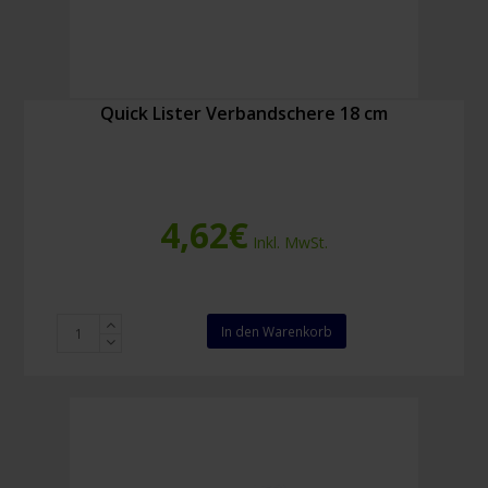
Quick Lister Verbandschere 18 cm
4,62
€
Inkl. MwSt.
Quick
In den Warenkorb
Lister
Verbandschere
18
cm
Menge