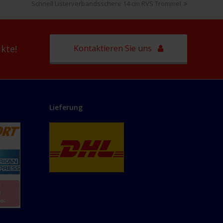
Nächster
Schnell Listerverbandsschere 14 cm RVS Trommel
Beitrag:
Kontaktieren Sie uns
kte!
Lieferung