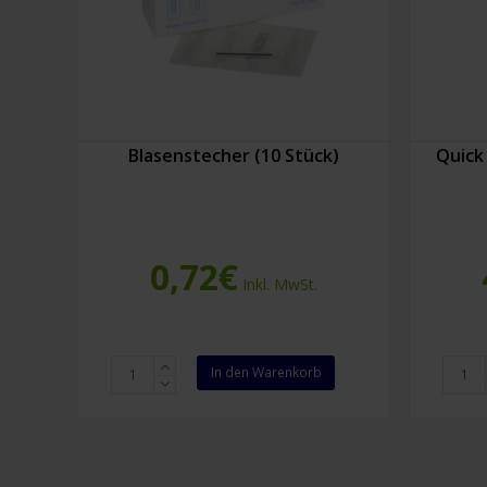
Blasenstecher (10 Stück)
Quick
0,72
€
Inkl. MwSt.
Blasenstecher
Quick
In den Warenkorb
(10
Lister
Stück)
Verba
Menge
18
cm
Menge