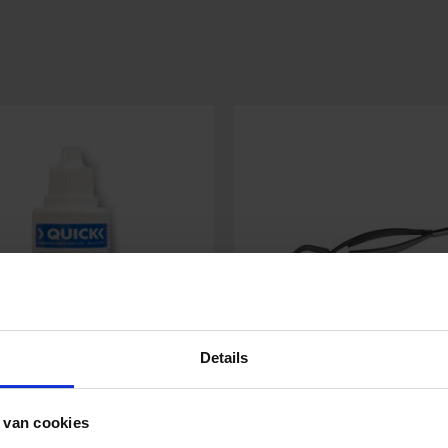
Details
 Reinigungsalkohol 30 ml
Zeckenpinzette RVS 
 van cookies
Greifbacken und Drü