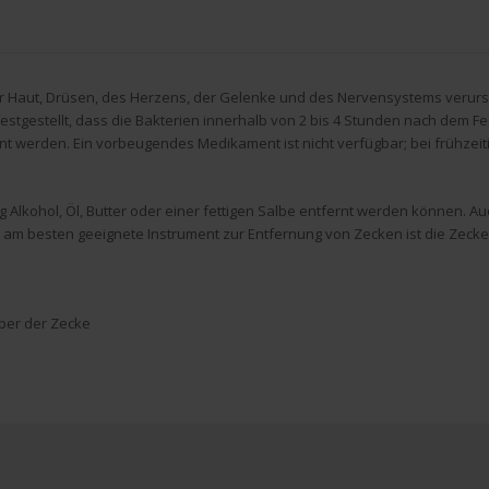
 Haut, Drüsen, des Herzens, der Gelenke und des Nervensystems verursa
stgestellt, dass die Bakterien innerhalb von 2 bis 4 Stunden nach dem F
rnt werden. Ein vorbeugendes Medikament ist nicht verfügbar; bei frühzeit
ig Alkohol, Öl, Butter oder einer fettigen Salbe entfernt werden können. 
am besten geeignete Instrument zur Entfernung von Zecken ist die Zecke
über der Zecke