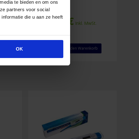
 media te bieden en om ons
ze partners voor social
nformatie die u aan ze heeft
5,41
€
.
Inkl. MwSt.
Chlorhexidin
rb
In den Warenkorb
OK
0,5%
in
Alkohol
70%
Spray
100
ml
Menge