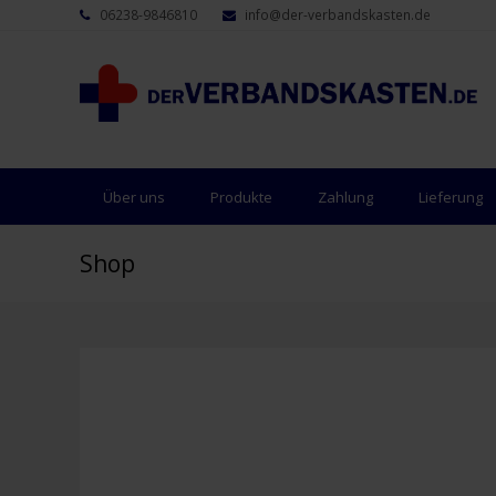
06238-9846810
info@der-verbandskasten.de
Über uns
Produkte
Zahlung
Lieferung
Shop