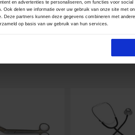
ent en advertenties te personaliseren, om functies voor social
. Ook delen we informatie over uw gebruik van onze site met on
e. Deze partners kunnen deze gegevens combineren met andere i
2,63
€
6,49
€
Inkl. MwSt.
Inkl. MwSt
erzameld op basis van uw gebruik van hun services.
Zeckenpinzette
In den Warenkorb
In den Warenko
ungsalkohol
RVS
mit
Greifbacken
und
Drücker
Menge