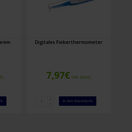
arem
Digitales Fieberthermometer
7,97
€
St.
Inkl. MwSt.
Digitales
rb
In den Warenkorb
Fieberthermometer
Menge