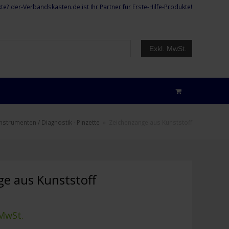
te? der-Verbandskasten.de ist Ihr Partner für Erste-Hilfe-Produkte!
Exkl. MwSt.
Instrumenten / Diagnostik
·
Pinzette
»
Zeichenzange aus Kunststoff
e aus Kunststoff
 MwSt.