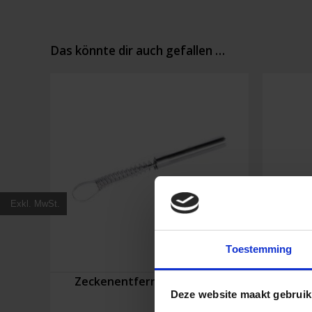
Das könnte dir auch gefallen …
Exkl. MwSt.
Toestemming
Zeckenentferner mit Feder
Quick
Deze website maakt gebruik