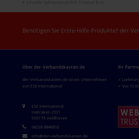
vorheriger
Schnelle Splinterpincet RVS Trommel 8 cm
Beitrag:
Benötigen Sie Erste-Hilfe-Produkte? der-Ver
Über der-Verbandskasten.de
Ihr Partn
der-Verbandskasten.de ist ein Unternehmen
✓ Lieferun
von ESE International
✓ Vor 15.00
ESE International
Habraken 2331
5507 TK Veldhoven
06238-9846810
info@der-verbandskasten.de