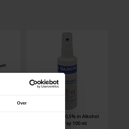
Over
mit
Chlorhexidin 0,5% in Alkohol
cker
70% Spray 100 ml