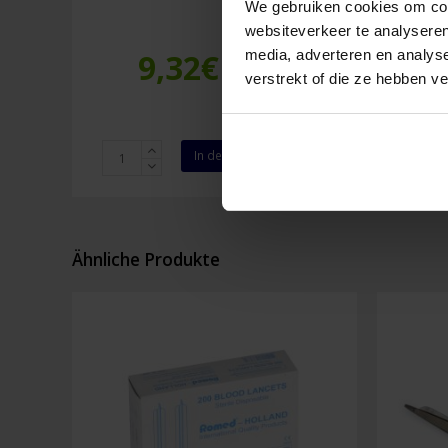
We gebruiken cookies om cont
websiteverkeer te analyseren
media, adverteren en analys
9,32
€
Inkl. MwSt.
verstrekt of die ze hebben v
Zeckenentferner
Quick
In den Warenkorb
mit
Reinig
Feder
30
Menge
ml
Menge
Ähnliche Produkte