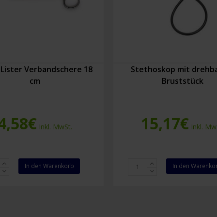
 Lister Verbandschere 18
Stethoskop mit drehb
cm
Bruststück
4,58
€
15,17
€
Inkl. MwSt.
Inkl. Mw
Stethoskop
In den Warenkorb
In den Warenko
mit
ndschere
drehbarem
Bruststück
Menge