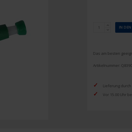
Zeichenzange
IN DE
aus
Kunststoff
Menge
Das am besten geeign
Artikelnummer:
Q839
✓
Lieferung durch
✓
Vor 15.00 Uhr be