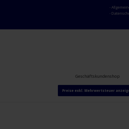
- Allgemei
- Datensc
Geschäftskundenshop
Preise exkl. Mehrwertsteuer anzeig