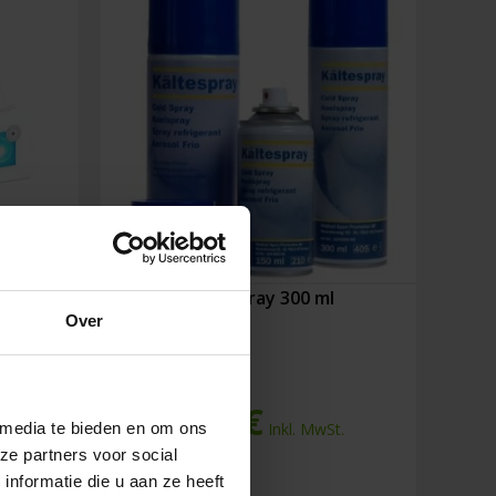
ml
Kältespray 300 ml
Over
6,96
€
.
Inkl. MwSt.
 media te bieden en om ons
ze partners voor social
nformatie die u aan ze heeft