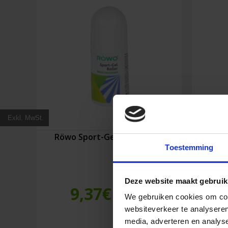
Exkl. MwSt.
Röwo Sport-Gel Roller 50 ml
Röwo 
Toestemming
Deze website maakt gebruik
9,37
€
Inkl. MwSt.
We gebruiken cookies om cont
websiteverkeer te analyseren
media, adverteren en analys