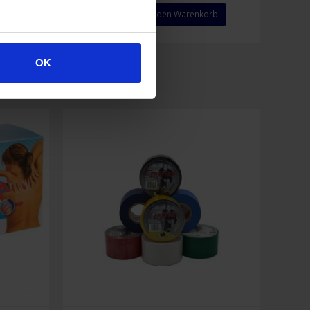
Kältespray
rb
In den Warenkorb
300
ml
Menge
OK