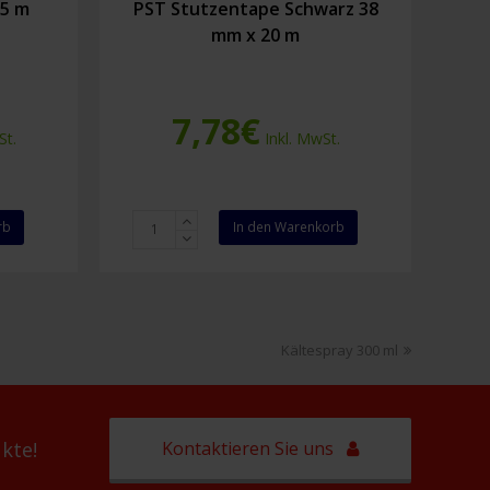
 5 m
PST Stutzentape Schwarz 38
mm x 20 m
7,78
€
St.
Inkl. MwSt.
PST
rb
In den Warenkorb
Stutzentape
Schwarz
38
mm
x
Nächster
Kältespray 300 ml
20
Beitrag:
m
Menge
Kontaktieren Sie uns
kte!