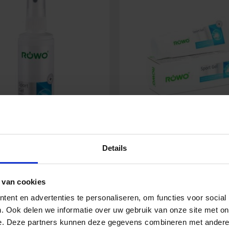
Sport-Gel Spray-Flasche
Röwo Sport-Gel 100 
Details
100 ml
 van cookies
11,46
€
8,50
€
Inkl. MwSt.
Inkl. MwSt
ent en advertenties te personaliseren, om functies voor social
. Ook delen we informatie over uw gebruik van onze site met on
e. Deze partners kunnen deze gegevens combineren met andere i