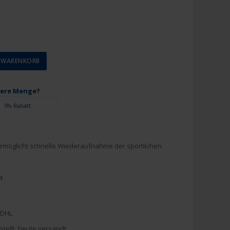
N WARENKORB
ßere Menge?
5% Rabatt
ermöglicht schnelle Wiederaufnahme der sportlichen
4
 DHL
stellt, heute versandt