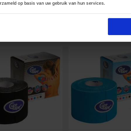
erzameld op basis van uw gebruik van hun services.
Röwo
In den Warenkorb
In den Warenko
Sport-
Gel
100
e
ml
Menge