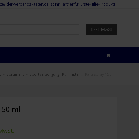
te? der-Verbandskasten.de ist Ihr Partner für Erste-Hilfe-Produkte!
Exkl. MwSt.
t
»
Sortiment
»
Sportversorgung
·
Kühlmittel
»
Kältespray 150 ml
150 ml
 MwSt.