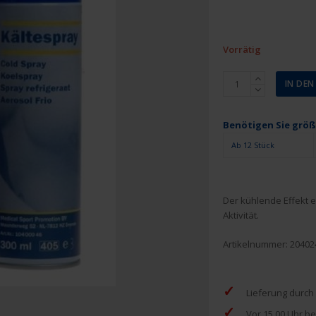
Vorrätig
Kältespray
IN DE
150
ml
Menge
Benötigen Sie grö
Ab 12 Stück
Der kühlende Effekt 
Aktivität.
Artikelnummer:
20402
✓
Lieferung durch
✓
Vor 15.00 Uhr be